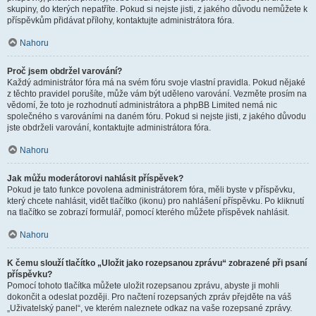
skupiny, do kterých nepatříte. Pokud si nejste jisti, z jakého důvodu nemůžete k
příspěvkům přidávat přílohy, kontaktujte administrátora fóra.
Nahoru
Proč jsem obdržel varování?
Každý administrátor fóra má na svém fóru svoje vlastní pravidla. Pokud nějaké
z těchto pravidel porušíte, může vám být uděleno varování. Vezměte prosím na
vědomí, že toto je rozhodnutí administrátora a phpBB Limited nemá nic
společného s varováními na daném fóru. Pokud si nejste jisti, z jakého důvodu
jste obdrželi varování, kontaktujte administrátora fóra.
Nahoru
Jak můžu moderátorovi nahlásit příspěvek?
Pokud je tato funkce povolena administrátorem fóra, měli byste v příspěvku,
který chcete nahlásit, vidět tlačítko (ikonu) pro nahlášení příspěvku. Po kliknutí
na tlačítko se zobrazí formulář, pomocí kterého můžete příspěvek nahlásit.
Nahoru
K čemu slouží tlačítko „Uložit jako rozepsanou zprávu“ zobrazené při psaní
příspěvku?
Pomocí tohoto tlačítka můžete uložit rozepsanou zprávu, abyste ji mohli
dokončit a odeslat později. Pro načtení rozepsaných zpráv přejděte na váš
„Uživatelský panel“, ve kterém naleznete odkaz na vaše rozepsané zprávy.