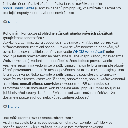
že by do něho měla být přidána nějaká funkce, navštivte, prosím,
phpBB Ideas Centre
(Centrum nápadů pro phpBB), kde můžete hlasovat pro
existující nápady nebo navrhnout nové funkce.
Nahoru
Koho mám kontaktovat ohledně stížnosti a/nebo právních záležitostí
týkajících se tohoto fóra?
Jakýkoliv z administrátorů uvedených na stránce „Tým“, by měl být pro vaši
stížnost vhodnou kontaktní osobou. Pokud se vám nedostane odpovědi, měli
byste kontaktovat majitele domény (proveďte
WHOIS vyhledávání
) nebo,
pokud je fórum provozováno na bezplatné službě (např. Yahoo!, forumzdarma,
Webzdarma atd.), vedení nebo oddělení stížností tohoto provozovatele.
Vezměte, prosím, na vědomí, že phpBB Limited na tomto fóru
nemá absolutně
žádné pravomoci
a nemůže nést odpovědnost za to jak, kde, nebo kým je toto
fórum používáno. Nekontaktujte phpBB Limited v souvislosti s jakýmikoliv
právními záležitostmi (zastavení činnosti, odpovědnost, pomlouvačný komentář
atd.), které
nemají přímou souvislost
s webem phpBB.com, nebo se
samotným phpBB softwarem. Pokud pošlete email phpBB Limited týkající se
jakákoliv třetí strany
, která používá tento software, můžete očekávat, že
dostanete pouze strohou, nebo vůbec žádnou odpověď.
Nahoru
Jak můžu kontaktovat administrátora fóra?
Všichni uživatelé fóra můžou použít formulář „Kontaktujte nás“, který se
nachází naspodu všech stránek, pokud je tato možnost povolena