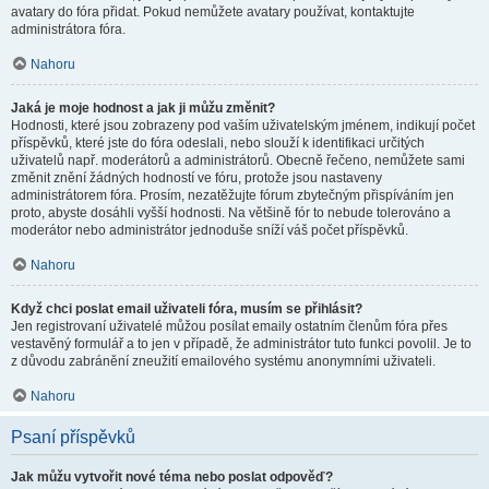
avatary do fóra přidat. Pokud nemůžete avatary používat, kontaktujte
administrátora fóra.
Nahoru
Jaká je moje hodnost a jak ji můžu změnit?
Hodnosti, které jsou zobrazeny pod vaším uživatelským jménem, indikují počet
příspěvků, které jste do fóra odeslali, nebo slouží k identifikaci určitých
uživatelů např. moderátorů a administrátorů. Obecně řečeno, nemůžete sami
změnit znění žádných hodností ve fóru, protože jsou nastaveny
administrátorem fóra. Prosím, nezatěžujte fórum zbytečným přispíváním jen
proto, abyste dosáhli vyšší hodnosti. Na většině fór to nebude tolerováno a
moderátor nebo administrátor jednoduše sníží váš počet příspěvků.
Nahoru
Když chci poslat email uživateli fóra, musím se přihlásit?
Jen registrovaní uživatelé můžou posílat emaily ostatním členům fóra přes
vestavěný formulář a to jen v případě, že administrátor tuto funkci povolil. Je to
z důvodu zabránění zneužití emailového systému anonymními uživateli.
Nahoru
Psaní příspěvků
Jak můžu vytvořit nové téma nebo poslat odpověď?