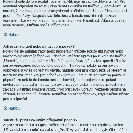
Pokud chcete do fóra poslat nové téma, klikněte na tlačítko „Nové téma“. Pro
odeslání odpovědi do existujícího tématu klikněte na tlačítko „Odpovědět“. Je
možné, že se budete muset zaregistrovat a přihlásit předtím, než budete moci
posílat příspěvky. Naspodu každého fóra a tématu můžete najít seznam
oprávnění, které v konkrétním fóru a tématu máte. Například: „Můžete posílat
nová témata“, „Můžete posílat přílohy“ atd.
Nahoru
Jak můžu upravit nebo smazat příspěvek?
Pokud nejste administrátor nebo moderátor, můžete pouze upravovat nebo
mazat svoje vlastní příspěvky. Příspěvek můžete upravit po kliknutí na tlačítko
„Upravit“, které se nachází v příslušném příspěvku. Někdy lze upravit příspěvek
jen po omezenou dobu po jeho odeslání. Pokud již někdo na příspěvek
odpověděl a vy se do tématu vrátíte, najdete pod ním krátký text, ve kterém je
uvedeno kolikrát a kdy jste příspěvek upravili. Toto bude zobrazeno pouze v
případě, že někdo do tématu pošle odpověď, ale neobjeví se to, pokud
moderátor nebo administrátor upraví příspěvek, ačkoli ti mohou zanechat na
základě vlastního uvážení vzkaz, proč příspěvek upravili. Vezměte prosím na
vědomí, že normální uživatelé nemůžou smazat příspěvek, když k němu někdo
pošle odpověď.
Nahoru
Jak můžu přidat ke svým příspěvků podpis?
Abyste mohli přidat podpis k vašim příspěvkům, musíte ho nejdřív ve vašem
„Uživatelském panelu“ na záložce „Profil“ vytvořit. Jakmile ho vytvoříte, můžete