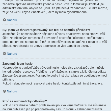
Existuje několik důvodů, proč k tomu může dojít. Nejdříve se ujistěte, že
zadáváte správné uživatelské jméno a heslo. Pokud tomu tak je, kontaktujte
administrátora fóra, abyste se ujistili, že jste nebyli zabanováni. Je také možné,
že je na webu chyba v nastavení, která by měla být odstraněna.
Nahoru
Byl jsem ve fóru zaregistrovaný, ale teď se nemůžu přihlásit?!
Je možné, že administrátor z nějakého důvodu deaktivoval nebo smazal váš
účet. Na některých fórech také pravidelně odstraňují uživatele, kteří dlouhou
dobu do fóra nic nenapsali, čímž se zmenší velikost databáze. Pokud je to váš
případ, zaregistrujte se znovu a pokuste se více zapojit do diskuzí.
Nahoru
Zapomněl jsem heslo!
Nepropadejte panice! Vaše původní heslo nelze sice získat zpět, ale můžete
ho jednoduše resetovat. Přejděte na přihlašovací stránku a klikněte na odkaz
Zapomněl/a jsem heslo
. Postupujte podle instrukcí a brzy se opět budete moci
přihlásit.
Pokud nebudete moci resetovat vaše heslo, kontaktujte administrátora fóra.
Nahoru
Proč se automaticky odhlašuji?
Pokud nezatrhnete během přihlašování políčko
Zapamatovat si mě
zůstanete
na fóru přihlášen jen po přednastavený čas. To slouží k zabránění zneužití