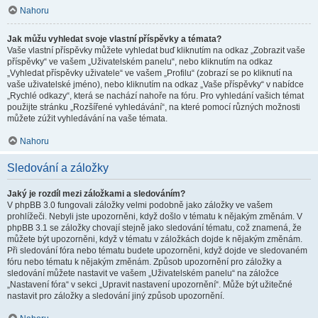
Nahoru
Jak můžu vyhledat svoje vlastní příspěvky a témata?
Vaše vlastní příspěvky můžete vyhledat buď kliknutím na odkaz „Zobrazit vaše
příspěvky“ ve vašem „Uživatelském panelu“, nebo kliknutím na odkaz
„Vyhledat příspěvky uživatele“ ve vašem „Profilu“ (zobrazí se po kliknutí na
vaše uživatelské jméno), nebo kliknutím na odkaz „Vaše příspěvky“ v nabídce
„Rychlé odkazy“, která se nachází nahoře na fóru. Pro vyhledání vašich témat
použijte stránku „Rozšířené vyhledávání“, na které pomocí různých možnosti
můžete zúžit vyhledávání na vaše témata.
Nahoru
Sledování a záložky
Jaký je rozdíl mezi záložkami a sledováním?
V phpBB 3.0 fungovali záložky velmi podobně jako záložky ve vašem
prohlížeči. Nebyli jste upozorněni, když došlo v tématu k nějakým změnám. V
phpBB 3.1 se záložky chovají stejně jako sledování tématu, což znamená, že
můžete být upozorněni, když v tématu v záložkách dojde k nějakým změnám.
Při sledování fóra nebo tématu budete upozorněni, když dojde ve sledovaném
fóru nebo tématu k nějakým změnám. Způsob upozornění pro záložky a
sledování můžete nastavit ve vašem „Uživatelském panelu“ na záložce
„Nastavení fóra“ v sekci „Upravit nastavení upozornění“. Může být užitečné
nastavit pro záložky a sledování jiný způsob upozornění.