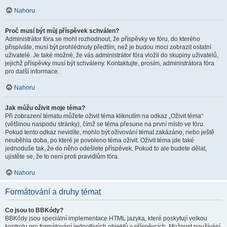
Nahoru
Proč musí být můj příspěvek schválen?
Administrátor fóra se mohl rozhodnout, že příspěvky ve fóru, do kterého
přispíváte, musí být prohlédnuty předtím, než je budou moci zobrazit ostatní
uživatelé. Je také možné, že vás administrátor fóra vložil do skupiny uživatelů,
jejichž příspěvky musí být schváleny. Kontaktujte, prosím, administrátora fóra
pro další informace.
Nahoru
Jak můžu oživit moje téma?
Při zobrazení tématu můžete oživit téma kliknutím na odkaz „Oživit téma“
(většinou naspodu stránky), čímž se téma přesune na první místo ve fóru.
Pokud tento odkaz nevidíte, mohlo být oživování témat zakázáno, nebo ještě
neuběhla doba, po které je povoleno téma oživit. Oživit téma jde také
jednoduše tak, že do něho odešlete příspěvek. Pokud to ale budete dělat,
ujistěte se, že to není proti pravidlům fóra.
Nahoru
Formátování a druhy témat
Co jsou to BBKódy?
BBKódy jsou speciální implementace HTML jazyka, které poskytují velkou
kontrolu pro formátování jednotlivých objektů v příspěvcích. Možnost používání