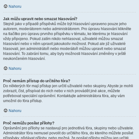
Nahoru
Jak můžu upravit nebo smazat hlasování?
Stejně jako v případě příspěvků může být hlasování upraveno pouze jeho
autorem, moderátorem nebo administrátorem. Pro úpravu hlasování klikněte
na tlačítko pro úpravu prvního příspěvku v tématu, ke kterému je hlasování
vždy připojeno. Pokud zatím nikdo nehlasoval, uživatelé můžou smazat
hlasování nebo v něm upravit jakoukoliv možnost. Pokud ale již uživatelé
hlasovali, jen administrátoři nebo moderátoři můžou upravit nebo smazat
hlasování. To zabrání tomu, aby byly možnosti hlasování změněny v ještě
neukončeném hlasování.
Nahoru
Proč nemám přístup do určitého fóra?
Do některých fór mají přístup jen určití uživatelé nebo skupiny. Abyste je mohli
zobrazit, číst, přispívat do nich nebo v nich provádět jiné akce, můžete
potřebovat speciální oprávnění. Kontaktujte administrátora fóra, aby vám
umožnil do fóra přístup.
Nahoru
Proč nemůžu posílat přílohy?
Oprávnění pro přílohy se nastavují pro jednotlivá fóra, skupiny nebo uživatele.
Administrátor fóra nemusel povolit do určitého fóra, do kterého můžete posílat
příspěvky, přidávat přílohy, nebo možná, že posílat přílohy můžou jen určité