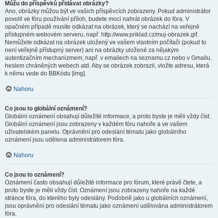
Můžu do příspěvků přidávat obrázky?
Ano, obrázky můžou být ve vašich příspěvcích zobrazeny. Pokud administrátor
povolil ve fóru používání příloh, budete moci nahrát obrázek do fóra. V
opačném případě musíte odkázat na obrázek, který se nachází na veřejně
přístupném webovém serveru, např. http://www.priklad.cz/muj-obrazek.gif.
Nemůžete odkázat na obrázek uložený ve vašem vlastním počítači (pokud to
není veřejně přístupný server) ani na obrázky uložené za nějakým
autentizačním mechanizmem, např. v emailech na seznamu.cz nebo v Gmailu,
heslem chráněných webech atd. Aby se obrázek zobrazil, vložte adresu, která
k němu vede do BBKódu [img].
Nahoru
Co jsou to globální oznámení?
Globální oznámení obsahují důležité informace, a proto byste je měli vždy číst.
Globální oznámení jsou zobrazeny v každém fóru nahoře a ve vašem
uživatelském panelu. Oprávnění pro odeslání tématu jako globálního
oznámení jsou udělena administrátorem fóra.
Nahoru
Co jsou to oznámení?
Oznámení často obsahují důležité informace pro fórum, které právě čtete, a
proto byste je měli vždy číst. Oznámení jsou zobrazeny nahoře na každé
stránce fóra, do kterého byly odeslány. Podobně jako u globálních oznámení,
jsou oprávnění pro odeslání tématu jako oznámení udělována administrátorem
fóra.