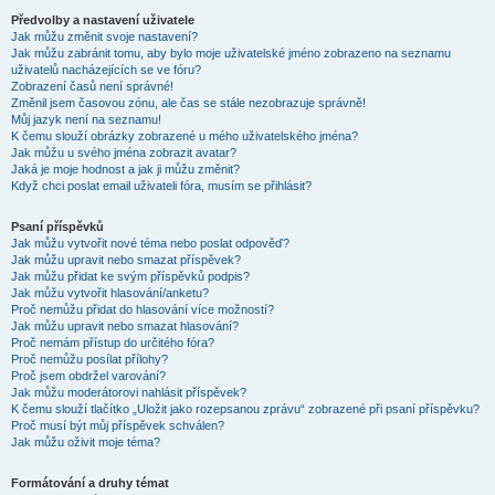
Předvolby a nastavení uživatele
Jak můžu změnit svoje nastavení?
Jak můžu zabránit tomu, aby bylo moje uživatelské jméno zobrazeno na seznamu
uživatelů nacházejících se ve fóru?
Zobrazení časů není správné!
Změnil jsem časovou zónu, ale čas se stále nezobrazuje správně!
Můj jazyk není na seznamu!
K čemu slouží obrázky zobrazené u mého uživatelského jména?
Jak můžu u svého jména zobrazit avatar?
Jaká je moje hodnost a jak ji můžu změnit?
Když chci poslat email uživateli fóra, musím se přihlásit?
Psaní příspěvků
Jak můžu vytvořit nové téma nebo poslat odpověď?
Jak můžu upravit nebo smazat příspěvek?
Jak můžu přidat ke svým příspěvků podpis?
Jak můžu vytvořit hlasování/anketu?
Proč nemůžu přidat do hlasování více možností?
Jak můžu upravit nebo smazat hlasování?
Proč nemám přístup do určitého fóra?
Proč nemůžu posílat přílohy?
Proč jsem obdržel varování?
Jak můžu moderátorovi nahlásit příspěvek?
K čemu slouží tlačítko „Uložit jako rozepsanou zprávu“ zobrazené při psaní příspěvku?
Proč musí být můj příspěvek schválen?
Jak můžu oživit moje téma?
Formátování a druhy témat