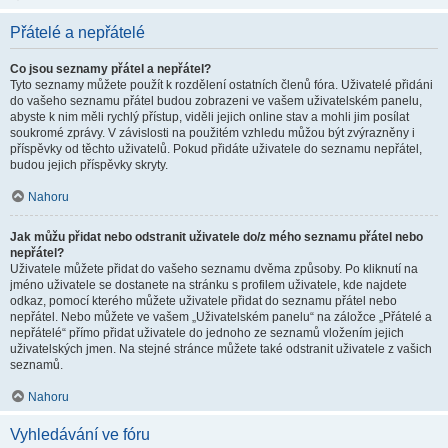
Přátelé a nepřátelé
Co jsou seznamy přátel a nepřátel?
Tyto seznamy můžete použít k rozdělení ostatních členů fóra. Uživatelé přidáni
do vašeho seznamu přátel budou zobrazeni ve vašem uživatelském panelu,
abyste k nim měli rychlý přístup, viděli jejich online stav a mohli jim posílat
soukromé zprávy. V závislosti na použitém vzhledu můžou být zvýrazněny i
příspěvky od těchto uživatelů. Pokud přidáte uživatele do seznamu nepřátel,
budou jejich příspěvky skryty.
Nahoru
Jak můžu přidat nebo odstranit uživatele do/z mého seznamu přátel nebo
nepřátel?
Uživatele můžete přidat do vašeho seznamu dvěma způsoby. Po kliknutí na
jméno uživatele se dostanete na stránku s profilem uživatele, kde najdete
odkaz, pomocí kterého můžete uživatele přidat do seznamu přátel nebo
nepřátel. Nebo můžete ve vašem „Uživatelském panelu“ na záložce „Přátelé a
nepřátelé“ přímo přidat uživatele do jednoho ze seznamů vložením jejich
uživatelských jmen. Na stejné stránce můžete také odstranit uživatele z vašich
seznamů.
Nahoru
Vyhledávání ve fóru