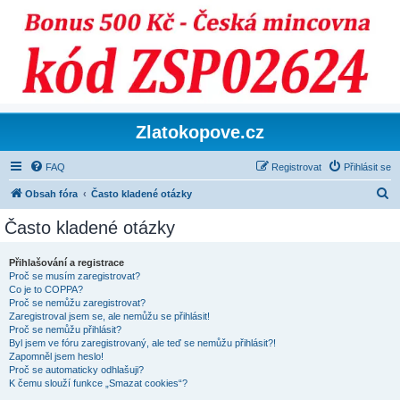
Zlatokopove.cz
FAQ
Registrovat
Přihlásit se
H
Obsah fóra
Často kladené otázky
l
Často kladené otázky
e
d
Přihlašování a registrace
Proč se musím zaregistrovat?
a
Co je to COPPA?
t
Proč se nemůžu zaregistrovat?
Zaregistroval jsem se, ale nemůžu se přihlásit!
Proč se nemůžu přihlásit?
Byl jsem ve fóru zaregistrovaný, ale teď se nemůžu přihlásit?!
Zapomněl jsem heslo!
Proč se automaticky odhlašuji?
K čemu slouží funkce „Smazat cookies“?