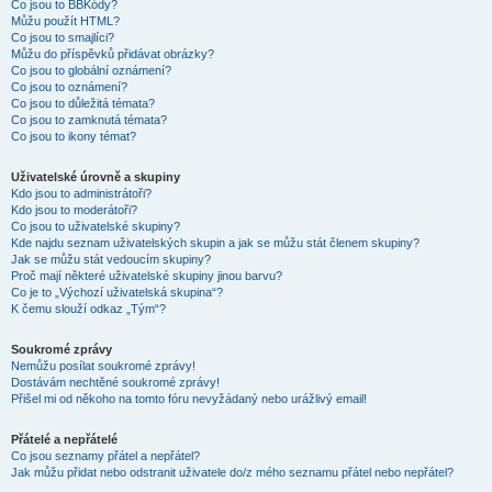
Co jsou to BBKódy?
Můžu použít HTML?
Co jsou to smajlíci?
Můžu do příspěvků přidávat obrázky?
Co jsou to globální oznámení?
Co jsou to oznámení?
Co jsou to důležitá témata?
Co jsou to zamknutá témata?
Co jsou to ikony témat?
Uživatelské úrovně a skupiny
Kdo jsou to administrátoři?
Kdo jsou to moderátoři?
Co jsou to uživatelské skupiny?
Kde najdu seznam uživatelských skupin a jak se můžu stát členem skupiny?
Jak se můžu stát vedoucím skupiny?
Proč mají některé uživatelské skupiny jinou barvu?
Co je to „Výchozí uživatelská skupina“?
K čemu slouží odkaz „Tým“?
Soukromé zprávy
Nemůžu posílat soukromé zprávy!
Dostávám nechtěné soukromé zprávy!
Přišel mi od někoho na tomto fóru nevyžádaný nebo urážlivý email!
Přátelé a nepřátelé
Co jsou seznamy přátel a nepřátel?
Jak můžu přidat nebo odstranit uživatele do/z mého seznamu přátel nebo nepřátel?