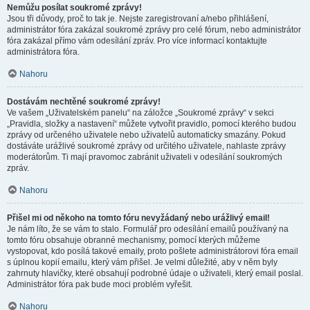
Nemůžu posílat soukromé zprávy!
Jsou tři důvody, proč to tak je. Nejste zaregistrovaní a/nebo přihlášení,
administrátor fóra zakázal soukromé zprávy pro celé fórum, nebo administrátor
fóra zakázal přímo vám odesílání zpráv. Pro více informací kontaktujte
administrátora fóra.
Nahoru
Dostávám nechtěné soukromé zprávy!
Ve vašem „Uživatelském panelu“ na záložce „Soukromé zprávy“ v sekci
„Pravidla, složky a nastavení“ můžete vytvořit pravidlo, pomocí kterého budou
zprávy od určeného uživatele nebo uživatelů automaticky smazány. Pokud
dostáváte urážlivé soukromé zprávy od určitého uživatele, nahlaste zprávy
moderátorům. Ti mají pravomoc zabránit uživateli v odesílání soukromých
zpráv.
Nahoru
Přišel mi od někoho na tomto fóru nevyžádaný nebo urážlivý email!
Je nám líto, že se vám to stalo. Formulář pro odesílání emailů používaný na
tomto fóru obsahuje obranné mechanismy, pomocí kterých můžeme
vystopovat, kdo posílá takové emaily, proto pošlete administrátorovi fóra email
s úplnou kopií emailu, který vám přišel. Je velmi důležité, aby v něm byly
zahrnuty hlavičky, které obsahují podrobné údaje o uživateli, který email poslal.
Administrátor fóra pak bude moci problém vyřešit.
Nahoru