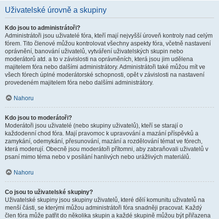
Uživatelské úrovně a skupiny
Kdo jsou to administrátoři?
Administrátoři jsou uživatelé fóra, kteří mají nejvyšší úroveň kontroly nad celým
fórem. Tito členové můžou kontrolovat všechny aspekty fóra, včetně nastavení
oprávnění, banování uživatelů, vytváření uživatelských skupin nebo
moderátorů atd. a to v závislosti na oprávněních, která jsou jim udělena
majitelem fóra nebo dalšími administrátory. Administrátoři také můžou mít ve
všech fórech úplné moderátorské schopnosti, opět v závislosti na nastavení
provedeném majitelem fóra nebo dalšími administrátory.
Nahoru
Kdo jsou to moderátoři?
Moderátoři jsou uživatelé (nebo skupiny uživatelů), kteří se starají o
každodenní chod fóra. Mají pravomoc k upravování a mazání příspěvků a
zamykání, odemykání, přesunování, mazání a rozdělování témat ve fórech,
která moderují. Obecně jsou moderátoři přítomni, aby zabraňovali uživatelů v
psaní mimo téma nebo v posílání hanlivých nebo urážlivých materiálů.
Nahoru
Co jsou to uživatelské skupiny?
Uživatelské skupiny jsou skupiny uživatelů, které dělí komunitu uživatelů na
menší části, se kterými můžou administrátoři fóra snadněji pracovat. Každý
člen fóra může patřit do několika skupin a každé skupině můžou být přiřazena