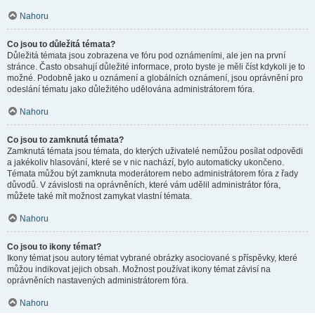
Nahoru
Co jsou to důležitá témata?
Důležitá témata jsou zobrazena ve fóru pod oznámeními, ale jen na první
stránce. Často obsahují důležité informace, proto byste je měli číst kdykoli je to
možné. Podobně jako u oznámení a globálních oznámení, jsou oprávnění pro
odeslání tématu jako důležitého udělována administrátorem fóra.
Nahoru
Co jsou to zamknutá témata?
Zamknutá témata jsou témata, do kterých uživatelé nemůžou posílat odpovědi
a jakékoliv hlasování, které se v nic nachází, bylo automaticky ukončeno.
Témata můžou být zamknuta moderátorem nebo administrátorem fóra z řady
důvodů. V závislosti na oprávněních, které vám udělil administrátor fóra,
můžete také mít možnost zamykat vlastní témata.
Nahoru
Co jsou to ikony témat?
Ikony témat jsou autory témat vybrané obrázky asociované s příspěvky, které
můžou indikovat jejich obsah. Možnost používat ikony témat závisí na
oprávněních nastavených administrátorem fóra.
Nahoru