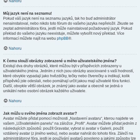
Nahoru
Můj jazyk není na seznamu!
Pokud váš jazyk není na seznamu jazyků, tak ho buď administrátor
nenainstaloval, nebo nikdo toto fórum do vašeho jazyka nepřeložil. Zkuste se
zeptat administrátora fóra, jestli může nainstalovat požadovaný jazyk. Pokud
překlad do vašeho jazyku neexistuje, můžete vytvořit nový překlad. Více
informací můžete najít na webu
phpBB
®.
Nahoru
K čemu slouží obrázky zobrazené u mého uživatelského jména?
Existují dva druhy obrázků, které můžou být v příspěvcích zobrazeny u
uživatelského jména. Jedním z nich jsou obrázky asociované s vaší hodností,
které obvykle vypadají jako hvězdičky, tečky nebo čtverečky a indikují, kolik
příspěvků jste odeslali, nebo pomáhají určit jakou mají uživatelé fóra funkci.
Další, obvykle větší obrázek, je známý jako avatar a obecně se jedná o
unikátní nebo osobní obrázek každého uživatele.
Nahoru
Jak můžu u svého jména zobrazit avatar?
Avatar můžete přidat pomocí možnosti „Nastavení avataru“, kterou najdete ve
vašem „Uživatelském panelu“ na záložce „Profil“. Avatar můžete přidat jedním z
následujících způsobů: použít Gravatar, vybrat si avatar v Galerii, použít
vzdálený avatar (z jiného webu), nebo avatar nahrát do tohoto fóra. Záleží na
administrátorovi fóra, jestli je používání avatarů povoleno a jakými způsoby lze