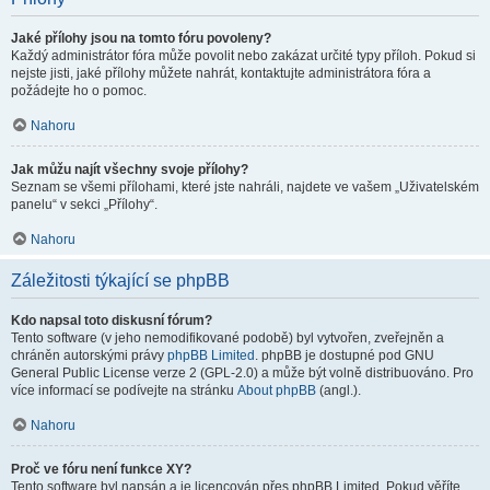
Jaké přílohy jsou na tomto fóru povoleny?
Každý administrátor fóra může povolit nebo zakázat určité typy příloh. Pokud si
nejste jisti, jaké přílohy můžete nahrát, kontaktujte administrátora fóra a
požádejte ho o pomoc.
Nahoru
Jak můžu najít všechny svoje přílohy?
Seznam se všemi přílohami, které jste nahráli, najdete ve vašem „Uživatelském
panelu“ v sekci „Přílohy“.
Nahoru
Záležitosti týkající se phpBB
Kdo napsal toto diskusní fórum?
Tento software (v jeho nemodifikované podobě) byl vytvořen, zveřejněn a
chráněn autorskými právy
phpBB Limited
. phpBB je dostupné pod GNU
General Public License verze 2 (GPL-2.0) a může být volně distribuováno. Pro
více informací se podívejte na stránku
About phpBB
(angl.).
Nahoru
Proč ve fóru není funkce XY?
Tento software byl napsán a je licencován přes phpBB Limited. Pokud věříte,