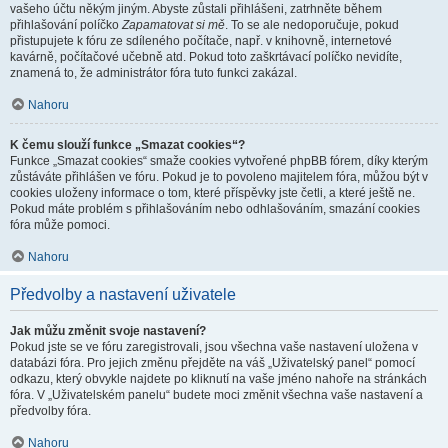
vašeho účtu někým jiným. Abyste zůstali přihlášeni, zatrhněte během
přihlašování políčko
Zapamatovat si mě
. To se ale nedoporučuje, pokud
přistupujete k fóru ze sdíleného počítače, např. v knihovně, internetové
kavárně, počítačové učebně atd. Pokud toto zaškrtávací políčko nevidíte,
znamená to, že administrátor fóra tuto funkci zakázal.
Nahoru
K čemu slouží funkce „Smazat cookies“?
Funkce „Smazat cookies“ smaže cookies vytvořené phpBB fórem, díky kterým
zůstáváte přihlášen ve fóru. Pokud je to povoleno majitelem fóra, můžou být v
cookies uloženy informace o tom, které příspěvky jste četli, a které ještě ne.
Pokud máte problém s přihlašováním nebo odhlašováním, smazání cookies
fóra může pomoci.
Nahoru
Předvolby a nastavení uživatele
Jak můžu změnit svoje nastavení?
Pokud jste se ve fóru zaregistrovali, jsou všechna vaše nastavení uložena v
databázi fóra. Pro jejich změnu přejděte na váš „Uživatelský panel“ pomocí
odkazu, který obvykle najdete po kliknutí na vaše jméno nahoře na stránkách
fóra. V „Uživatelském panelu“ budete moci změnit všechna vaše nastavení a
předvolby fóra.
Nahoru