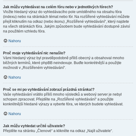
Jak můžu vyhledávat na celém fóru nebo v jednotlivých fórech?
Vložte hledaný výraz do vyhledávacího pole umístěného na obsahu fóra
(indexu) nebo na stránkách témat nebo fór. Na rozšířené vyhledávání můžete
přejít kliknutím na odkaz (nebo ikonu) „Rozšířené vyhledávání“, který najdete
na všech stránkách fóra. Jakým způsobem bude vyhledávání dostupné závisí
na použitém vzhledu fóra.
Nahoru
Proč moje vyhledávání nic nenašlo?
Vámi hledaný výraz byl pravděpodobně příliš obecný a obsahoval mnoho
běžných termínů, které phpBB neindexuje. Buďte konkrétnější a použijte
možnosti v „Rozšířeném vyhledávání“.
Nahoru
Proč se mi po vyhledávání zobrazí prázdná stránka!?
Vaše vyhledávání vrátilo příliš mnoho výsledků a webový server je nebyl
schopen zpracovat. Přejděte na „Rozšířené vyhledávání“ a použijte
konkrétnější hledané výrazy a vyberte fóra, ve kterých budete vyhledávat.
Nahoru
Jak můžu vyhledat určité uživatele?
Přejděte na stránku „Členové“ a klikněte na odkaz „Najít uživatele“.