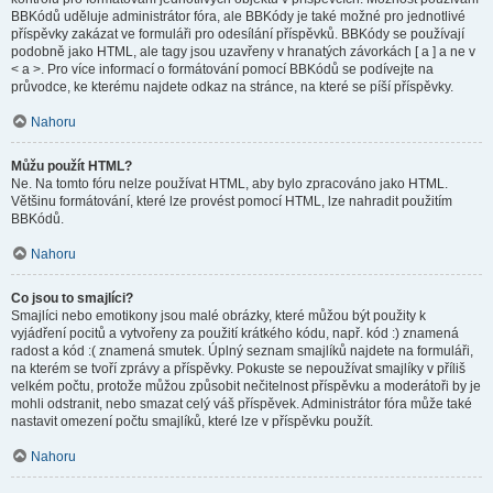
BBKódů uděluje administrátor fóra, ale BBKódy je také možné pro jednotlivé
příspěvky zakázat ve formuláři pro odesílání příspěvků. BBKódy se používají
podobně jako HTML, ale tagy jsou uzavřeny v hranatých závorkách [ a ] a ne v
< a >. Pro více informací o formátování pomocí BBKódů se podívejte na
průvodce, ke kterému najdete odkaz na stránce, na které se píší příspěvky.
Nahoru
Můžu použít HTML?
Ne. Na tomto fóru nelze používat HTML, aby bylo zpracováno jako HTML.
Většinu formátování, které lze provést pomocí HTML, lze nahradit použitím
BBKódů.
Nahoru
Co jsou to smajlíci?
Smajlíci nebo emotikony jsou malé obrázky, které můžou být použity k
vyjádření pocitů a vytvořeny za použití krátkého kódu, např. kód :) znamená
radost a kód :( znamená smutek. Úplný seznam smajlíků najdete na formuláři,
na kterém se tvoří zprávy a příspěvky. Pokuste se nepoužívat smajlíky v příliš
velkém počtu, protože můžou způsobit nečitelnost příspěvku a moderátoři by je
mohli odstranit, nebo smazat celý váš příspěvek. Administrátor fóra může také
nastavit omezení počtu smajlíků, které lze v příspěvku použít.
Nahoru