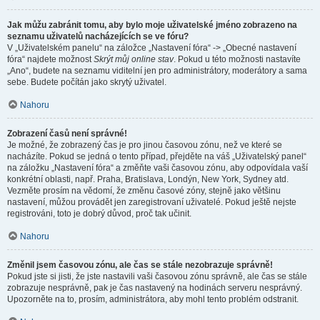
Jak můžu zabránit tomu, aby bylo moje uživatelské jméno zobrazeno na
seznamu uživatelů nacházejících se ve fóru?
V „Uživatelském panelu“ na záložce „Nastavení fóra“ -> „Obecné nastavení
fóra“ najdete možnost
Skrýt můj online stav
. Pokud u této možnosti nastavíte
„Ano“, budete na seznamu viditelní jen pro administrátory, moderátory a sama
sebe. Budete počítán jako skrytý uživatel.
Nahoru
Zobrazení časů není správné!
Je možné, že zobrazený čas je pro jinou časovou zónu, než ve které se
nacházíte. Pokud se jedná o tento případ, přejděte na váš „Uživatelský panel“
na záložku „Nastavení fóra“ a změňte vaši časovou zónu, aby odpovídala vaší
konkrétní oblasti, např. Praha, Bratislava, Londýn, New York, Sydney atd.
Vezměte prosím na vědomí, že změnu časové zóny, stejně jako většinu
nastavení, můžou provádět jen zaregistrovaní uživatelé. Pokud ještě nejste
registrováni, toto je dobrý důvod, proč tak učinit.
Nahoru
Změnil jsem časovou zónu, ale čas se stále nezobrazuje správně!
Pokud jste si jisti, že jste nastavili vaši časovou zónu správně, ale čas se stále
zobrazuje nesprávně, pak je čas nastavený na hodinách serveru nesprávný.
Upozorněte na to, prosím, administrátora, aby mohl tento problém odstranit.