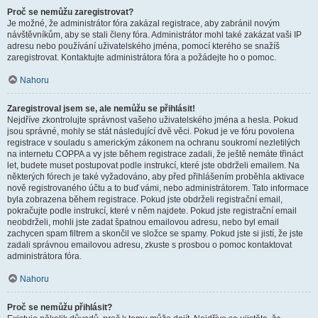
Proč se nemůžu zaregistrovat?
Je možné, že administrátor fóra zakázal registrace, aby zabránil novým
návštěvníkům, aby se stali členy fóra. Administrátor mohl také zakázat vaši IP
adresu nebo používání uživatelského jména, pomocí kterého se snažíš
zaregistrovat. Kontaktujte administrátora fóra a požádejte ho o pomoc.
Nahoru
Zaregistroval jsem se, ale nemůžu se přihlásit!
Nejdříve zkontrolujte správnost vašeho uživatelského jména a hesla. Pokud
jsou správné, mohly se stát následující dvě věci. Pokud je ve fóru povolena
registrace v souladu s americkým zákonem na ochranu soukromí nezletilých
na internetu COPPA a vy jste během registrace zadali, že ještě nemáte třináct
let, budete muset postupovat podle instrukcí, které jste obdrželi emailem. Na
některých fórech je také vyžadováno, aby před přihlášením proběhla aktivace
nově registrovaného účtu a to buď vámi, nebo administrátorem. Tato informace
byla zobrazena během registrace. Pokud jste obdrželi registrační email,
pokračujte podle instrukcí, které v něm najdete. Pokud jste registrační email
neobdrželi, mohli jste zadat špatnou emailovou adresu, nebo byl email
zachycen spam filtrem a skončil ve složce se spamy. Pokud jste si jistí, že jste
zadali správnou emailovou adresu, zkuste s prosbou o pomoc kontaktovat
administrátora fóra.
Nahoru
Proč se nemůžu přihlásit?