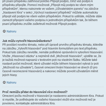
při psaní příspěvku zatrhnout políčko
Připojit podpis
, čímž váš podpis k
příspěvku připojíte. Pomocí možnosti „Připojit můj podpis ke všem mým
příspěvkům“, kterou naleznete ve vašem „Uživatelském panelu“ na záložce
„Nastavení fóra“ v sekci „Výchozí nastavení příspěvků“ můžete automaticky
připojit váš podpis ke všem vašim příspěvkům. Pokud to uděláte, můžete stále
zamezit připojení vašeho podpisu k jednotlivým příspěvkům tak, že během
psaní příspěvku zrušíte zaškrtnutí možnosti
Připojit podpis
.
Nahoru
Jak můžu vytvořit hlasování/anketu?
Při posílání nového tématu, nebo při úpravě prvního příspěvku tématu, klikněte
na záložku „Vytvořit hlasování“ pod hlavním formulářem pro text příspěvku.
Pokud tuto záložku nevidíte, nemáte potřebné oprávnění k vytvoření hlasování.
Vložte „Hlasovací otázku“ a nejméně dvě „Možnosti hlasování“, ujistěte se, že
je každá možnost napsaná v textovém poli na vlastním řádku. Můžete také
nastavit počet možností, které uživatel může během hlasování vybrat (v poli
„Možností na uživatele“), časové omezení trvání hlasování ve dnech (0 pro
časově neomezené hlasování) a nakonec můžete povolit uživatelům měnit
jejich hlasy.
Nahoru
Proč nemůžu přidat do hlasování více možností?
Omezení počtu možností v hlasování je nastaveno administrátorem fóra. Pokud
si myslíte, že potřebujete do vašeho hlasování vložit více možností než je
povoleno, kontaktujte administrátora fóra.