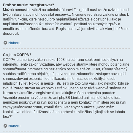
Proč se musím zaregistrovat?
Možná nemusíte, záleží na administrátorovi fóra, jestli nastaví, že uživatel musí
být přihlášen, aby mohl odesílat příspěvky. Nicméně registrací získáte přístup k
dalším funkcím, které nejsou pro nepřihlášené uživatele dostupné, jako je
například možnost použití vlastních avatarů, posílání soukromých zpráv a
emailů ostatním členům fóra atd. Registrace trvá jen chvíli a tak vám ji můžeme
doporučit.
Nahoru
Co je to COPPA?
COPPA je americký zákon z roku 1998 na ochranu soukromí nezletilých na
internetu. Tento zákon vyžaduje, aby webové stránky, které mohou potenciálně
shromažďovat informace od nezletilých osob mladších 13 let, získaly písemný
souhlas rodičů nebo nějaké jiné potvrzení od zákonného zástupce povolující
shromažďování osobních identifikačních informací od nezletilých osob
mladších 13 let. Pokud si nejste jisti, jestli se toto týká vás, jako někoho, kdo se
zkouší zaregistrovat na webovou stránku, nebo se to týká webové stránky, na
kterou se zkoušíte zaregistrovat, kontaktujte vašeho právního poradce.
Vezměte prosím na vědomí, že ani phpBB Limited ani majitelé tohoto fóra
nemůžou poskytovat právní poradenství a není kontaktním místem pro právní
zájmy jakéhokoliv druhu, kromě těch uvedených v otázce „Koho mám
kontaktovat ohledně stížnosti a/nebo právních záležitostí týkajících se tohoto
fóra?“.
Nahoru