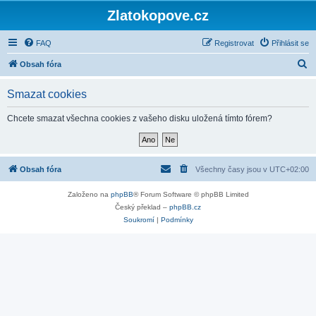
Zlatokopove.cz
FAQ
Registrovat
Přihlásit se
H
Obsah fóra
l
Smazat cookies
e
d
Chcete smazat všechna cookies z vašeho disku uložená tímto fórem?
a
t
Obsah fóra
Všechny časy jsou v
UTC+02:00
Založeno na
phpBB
® Forum Software © phpBB Limited
Český překlad –
phpBB.cz
Soukromí
|
Podmínky