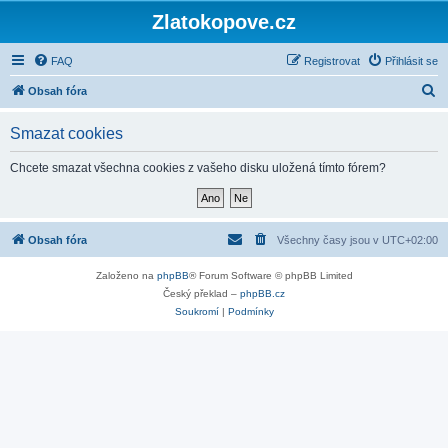
Zlatokopove.cz
FAQ
Registrovat
Přihlásit se
H
Obsah fóra
l
Smazat cookies
e
d
Chcete smazat všechna cookies z vašeho disku uložená tímto fórem?
a
t
Obsah fóra
Všechny časy jsou v
UTC+02:00
Založeno na
phpBB
® Forum Software © phpBB Limited
Český překlad –
phpBB.cz
Soukromí
|
Podmínky