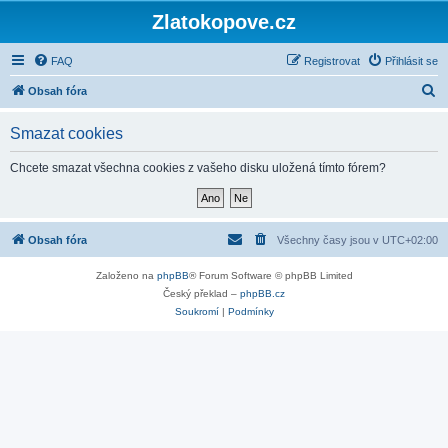
Zlatokopove.cz
FAQ
Registrovat
Přihlásit se
H
Obsah fóra
l
Smazat cookies
e
d
Chcete smazat všechna cookies z vašeho disku uložená tímto fórem?
a
t
Obsah fóra
Všechny časy jsou v
UTC+02:00
Založeno na
phpBB
® Forum Software © phpBB Limited
Český překlad –
phpBB.cz
Soukromí
|
Podmínky