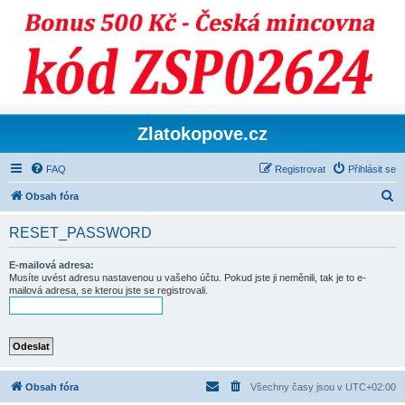
Zlatokopove.cz
FAQ
Registrovat
Přihlásit se
H
Obsah fóra
l
RESET_PASSWORD
e
d
E-mailová adresa:
Musíte uvést adresu nastavenou u vašeho účtu. Pokud jste ji neměnili, tak je to e-
a
mailová adresa, se kterou jste se registrovali.
t
Obsah fóra
Všechny časy jsou v
UTC+02:00