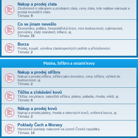
Nakup a prodej zlata
Zkušenosti s nákupem a prodejem zlata, ceny zlata, kde nejlépe nakoupit a
prodat investiční zlato.
Témata:
9
Co se jinam nevešlo
Ekonomika, politika, hospodářská krize, vize budoucnosti, zajímavosti,
pozvánky, zlatý standard, inflace, aj.
Témata:
15
Burza
Prodej, koupě, výměna zlatokopeckých potřeb a příslušenství.
Témata:
2
Platina, Stříbro a ostatní kovy
Nakup a prodej stříbra
Nakup a prodej střibra, stříbro jako investice, ceny stříbra, výhled do
budoucnosti, aj.
Témata:
2
Těžba a získávání kovů
Těžba, recyklace, naleziště stříbra, platiny, palladia, rhodia, mědi, aj.
Témata:
6
Nákup a prodej kovů
Nakup a prodej platiny, rhodia a obecných kovů, světová burza, aj.
Témata:
2
Poklady Čech a Moravy
Historické poklady nalezené na území České republiky.
Témata:
14