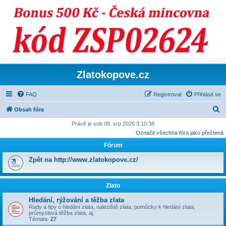
Zlatokopove.cz
FAQ
Registrovat
Přihlásit se
H
Obsah fóra
l
Právě je sob 08. srp 2026 3:10:38
Označit všechna fóra jako přečtená
e
Fórum
d
a
Zpět na http://www.zlatokopove.cz/
t
Zlato
Hledání, rýžování a těžba zlata
Rady a tipy o hledání zlata, naleziště zlata, pomůcky k hledání zlata,
průmyslová těžba zlata, aj.
Témata:
27