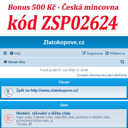
Zlatokopove.cz
FAQ
Registrovat
Přihlásit se
H
Obsah fóra
l
Právě je pát 07. srp 2026 17:29:06
Označit všechna fóra jako přečtená
e
Fórum
d
a
Zpět na http://www.zlatokopove.cz/
t
Zlato
Hledání, rýžování a těžba zlata
Rady a tipy o hledání zlata, naleziště zlata, pomůcky k hledání zlata,
průmyslová těžba zlata, aj.
Témata:
27