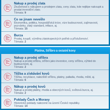
Nakup a prodej zlata
Zkušenosti s nákupem a prodejem zlata, ceny zlata, kde nejlépe nakoupit a
prodat investiční zlato.
Témata:
9
Co se jinam nevešlo
Ekonomika, politika, hospodářská krize, vize budoucnosti, zajímavosti,
pozvánky, zlatý standard, inflace, aj.
Témata:
15
Burza
Prodej, koupě, výměna zlatokopeckých potřeb a příslušenství.
Témata:
2
Platina, Stříbro a ostatní kovy
Nakup a prodej stříbra
Nakup a prodej střibra, stříbro jako investice, ceny stříbra, výhled do
budoucnosti, aj.
Témata:
2
Těžba a získávání kovů
Těžba, recyklace, naleziště stříbra, platiny, palladia, rhodia, mědi, aj.
Témata:
6
Nákup a prodej kovů
Nakup a prodej platiny, rhodia a obecných kovů, světová burza, aj.
Témata:
2
Poklady Čech a Moravy
Historické poklady nalezené na území České republiky.
Témata:
14