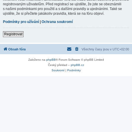
registrovaným uživatelům. Před registrací se ujistěte, že jste se obeznámili
s našimi podmínkami pro použití a s dalšími pravidly a ujednáními. Také se
ujistěte, že si přečtete jakákoliv pravidla, která se na fóru objeví.
Podmínky pro užívání
|
Ochrana soukromí
Registrovat
Obsah fóra
Všechny časy jsou v
UTC+02:00
Založeno na
phpBB
® Forum Software © phpBB Limited
Český překlad –
phpBB.cz
Soukromí
|
Podmínky