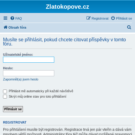
Zlatokopove.cz
FAQ
Registrovat
Přihlásit se
H
Obsah fóra
l
Musíte se přihlásit, pokud chcete citovat příspěvky v tomto
e
fóru.
d
Uživatelské jméno:
a
t
Heslo:
Zapomněl(a) jsem heslo
Přihlásit mě automaticky při každé návštěvě
Skrýt můj online stav pro toto přihlášení
REGISTROVAT
Pro přihlášení musíte být registrován. Registrace trvá jen pár vteřin a dává vám
mnohem větší možnosti. Administrátor fóra též může dávat rozšířené pravomoci