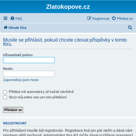
Zlatokopove.cz
FAQ
Registrovat
Přihlásit se
H
Obsah fóra
l
Musíte se přihlásit, pokud chcete citovat příspěvky v tomto
e
fóru.
d
Uživatelské jméno:
a
t
Heslo:
Zapomněl(a) jsem heslo
Přihlásit mě automaticky při každé návštěvě
Skrýt můj online stav pro toto přihlášení
REGISTROVAT
Pro přihlášení musíte být registrován. Registrace trvá jen pár vteřin a dává vám
mnohem větší možnosti. Administrátor fóra též může dávat rozšířené pravomoci