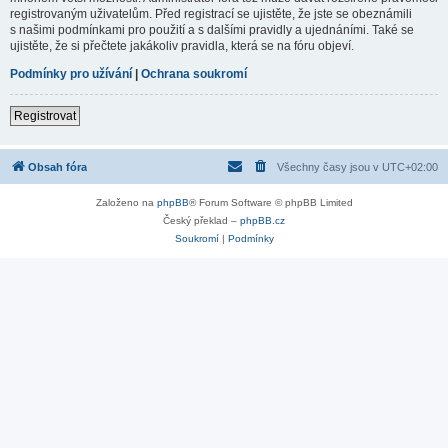
registrovaným uživatelům. Před registrací se ujistěte, že jste se obeznámili
s našimi podmínkami pro použití a s dalšími pravidly a ujednáními. Také se
ujistěte, že si přečtete jakákoliv pravidla, která se na fóru objeví.
Podmínky pro užívání
|
Ochrana soukromí
Registrovat
Obsah fóra
Všechny časy jsou v
UTC+02:00
Založeno na
phpBB
® Forum Software © phpBB Limited
Český překlad –
phpBB.cz
Soukromí
|
Podmínky