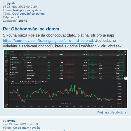
od
pyrda
stř 28. dub 2021 0:40:20
Fórum:
Nakup a prodej zlata
Téma:
Obchodování se zlatem
Odpovědi:
1
Zobrazení:
18645
Re: Obchodování se zlatem
Šikovná burza kde se dá obchodovat zlato, platina, stříbro je např.
https://currency.com/trading/signup?c=e ... d=referral
. Jednoduché
ovládání a zadávání obchodů, které zvládne i začátečník viz. obrázek.
Přejít na příspěvek
od
pyrda
ned 21. bře 2021 0:43:29
Fórum:
Co se jinam nevešlo