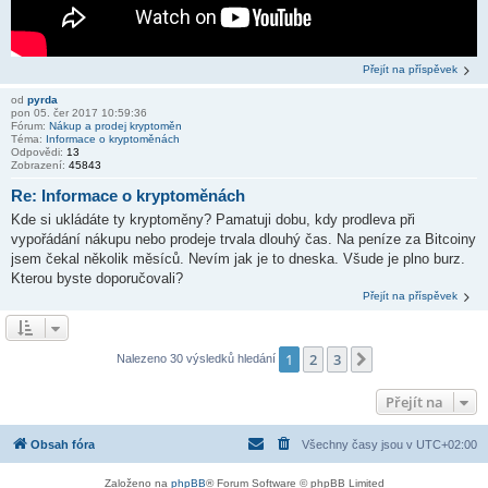
Přejít na příspěvek
od
pyrda
pon 05. čer 2017 10:59:36
Fórum:
Nákup a prodej kryptoměn
Téma:
Informace o kryptoměnách
Odpovědi:
13
Zobrazení:
45843
Re: Informace o kryptoměnách
Kde si ukládáte ty kryptoměny? Pamatuji dobu, kdy prodleva při
vypořádání nákupu nebo prodeje trvala dlouhý čas. Na peníze za Bitcoiny
jsem čekal několik měsíců. Nevím jak je to dneska. Všude je plno burz.
Kterou byste doporučovali?
Přejít na příspěvek
1
2
3
Další
Nalezeno 30 výsledků hledání
Přejít na
Obsah fóra
Všechny časy jsou v
UTC+02:00
Založeno na
phpBB
® Forum Software © phpBB Limited