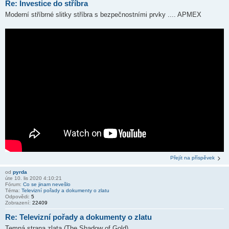
Re: Investice do stříbra
Moderní stříbrné slitky stříbra s bezpečnostními prvky .... APMEX
Přejít na příspěvek
od
pyrda
úte 10. lis 2020 4:10:21
Fórum:
Co se jinam nevešlo
Téma:
Televizní pořady a dokumenty o zlatu
Odpovědi:
5
Zobrazení:
22409
Re: Televizní pořady a dokumenty o zlatu
Temná strana zlata (The Shadow of Gold)