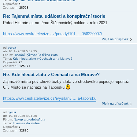
Téma:
Tajemná místa, události a konspirační teorie
Odpovědi:
5
Zobrazení:
28523
Re: Tajemná místa, události a konspirační teorie
Pořad Historie.cs na téma Štěchovický poklad z roku 2021.
https://www.ceskatelevize.cz/porady/101 ... 058220007/
Přejít na příspěvek
od
pyrda
úte 10. lis 2020 5:02:35
Fórum:
Hledání, rýžování a těžba zlata
Téma:
Kde hledat zlato v Cechach a na Morave?
Odpovědi:
23
Zobrazení:
125071
Re: Kde hledat zlato v Cechach a na Morave?
Zajímavé místo povrchové těžby zlata ve středověku popisuje reportáž
ČT. Místo se nachází na Táborsku
https://www.ceskatelevize.cz/ivysilani/ ... a-taborsku
Přejít na příspěvek
od
pyrda
úte 10. lis 2020 4:24:26
Fórum:
Nakup a prodej stříbra
Téma:
Investice do stříbra
Odpovědi:
7
Zobrazení:
32880