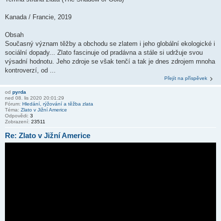
Kanada / Francie, 2019
Obsah
Současný význam těžby a obchodu se zlatem i jeho globální ekologické i
sociální dopady... Zlato fascinuje od pradávna a stále si udržuje svou
výsadní hodnotu. Jeho zdroje se však tenčí a tak je dnes zdrojem mnoha
kontroverzí, od ...
Přejít na příspěvek
od
pyrda
ned 08. lis 2020 20:01:29
Fórum:
Hledání, rýžování a těžba zlata
Téma:
Zlato v Jižní Americe
Odpovědi:
3
Zobrazení:
23511
Re: Zlato v Jižní Americe