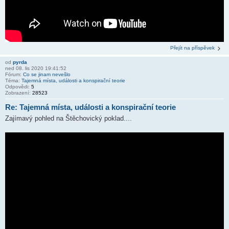
Přejít na příspěvek
od
pyrda
ned 08. lis 2020 19:41:52
Fórum:
Co se jinam nevešlo
Téma:
Tajemná místa, události a konspirační teorie
Odpovědi:
5
Zobrazení:
28523
Re: Tajemná místa, události a konspirační teorie
Zajímavý pohled na Štěchovický poklad....