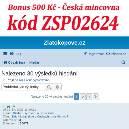
Zlatokopove.cz
FAQ
Registrovat
Přihlásit se
H
Obsah fóra
Hledat
l
Nalezeno 30 výsledků hledání
e
Přejít na rozšířené vyhledávání
d
Hledat
Pokročilé hledání
a
1
2
3
Další
Nalezeno 30 výsledků hledání
t
od
pyrda
stř 05. črc 2023 11:50:11
Fórum:
Hledání, rýžování a těžba zlata
Téma:
Kde hledat zlato v Cechach a na Morave?
Odpovědi:
23
Zobrazení:
125071