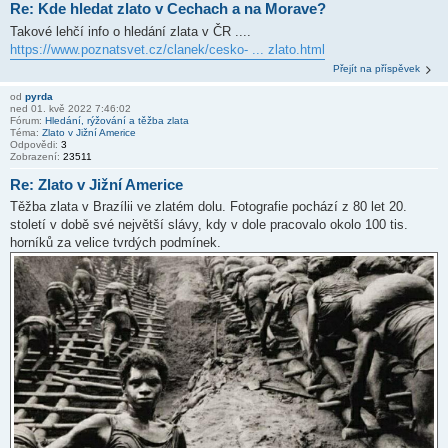
Re: Kde hledat zlato v Cechach a na Morave?
Takové lehčí info o hledání zlata v ČR ....
https://www.poznatsvet.cz/clanek/cesko- ... zlato.html
Přejít na příspěvek
od
pyrda
ned 01. kvě 2022 7:46:02
Fórum:
Hledání, rýžování a těžba zlata
Téma:
Zlato v Jižní Americe
Odpovědi:
3
Zobrazení:
23511
Re: Zlato v Jižní Americe
Těžba zlata v Brazílii ve zlatém dolu. Fotografie pochází z 80 let 20.
století v době své největší slávy, kdy v dole pracovalo okolo 100 tis.
horníků za velice tvrdých podmínek.