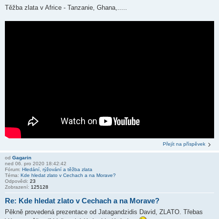
Těžba zlata v Africe - Tanzanie, Ghana,.....
Přejít na příspěvek
od
Gagarin
ned 06. pro 2020 18:42:42
Fórum:
Hledání, rýžování a těžba zlata
Téma:
Kde hledat zlato v Cechach a na Morave?
Odpovědi:
23
Zobrazení:
125128
Re: Kde hledat zlato v Cechach a na Morave?
Pěkně provedená prezentace od Jatagandzidis David, ZLATO. Třebas