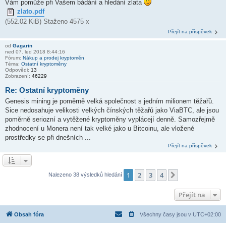
Vám pomůže při Vašem bádání a hledání zlata
zlato.pdf
(552.02 KiB) Staženo 4575 x
Přejít na příspěvek
od
Gagarin
ned 07. led 2018 8:44:16
Fórum:
Nákup a prodej kryptoměn
Téma:
Ostatní kryptoměny
Odpovědi:
13
Zobrazení:
46229
Re: Ostatní kryptoměny
Genesis mining je poměrně velká společnost s jedním milionem těžařů.
Sice nedosahuje velikosti velkých čínských těžařů jako ViaBTC, ale jsou
poměrně seriozní a vytěžené kryptoměny vyplácejí denně. Samozřejmě
zhodnocení u Monera není tak velké jako u Bitcoinu, ale vložené
prostředky se při dnešních ...
Přejít na příspěvek
1
2
3
4
Další
Nalezeno 38 výsledků hledání
Přejít na
Obsah fóra
Všechny časy jsou v
UTC+02:00