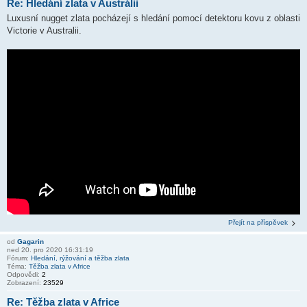
Re: Hledání zlata v Austrálii
Luxusní nugget zlata pocházejí s hledání pomocí detektoru kovu z oblasti
Victorie v Australii.
Přejít na příspěvek
od
Gagarin
ned 20. pro 2020 16:31:19
Fórum:
Hledání, rýžování a těžba zlata
Téma:
Těžba zlata v Africe
Odpovědi:
2
Zobrazení:
23529
Re: Těžba zlata v Africe