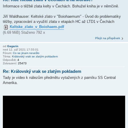
Informace o těžbě zlata kelty v Čechách. Bohužel kniha je v němčině.
Jiří Waldhauser: Keltské zlato v "Boiohaemum" - Úvod do problematiky
těžby, zpracování a využití zlata v etapách HC až LTD1 v Čechách
Keltske_zlato_v_Boiohaem.pdf
(6.69 MiB) Staženo 792 x
Přejít na příspěvek
od
Gagarin
ned 12. zář 2021 17:55:01
Fórum:
Co se jinam nevešlo
Téma:
Královský vrak se zlatým pokladem
Odpovědi:
4
Zobrazení:
25473
Re: Královský vrak se zlatým pokladem
Tady je video k nálezům předmětu vytažených z parníku SS Central
Amerika.