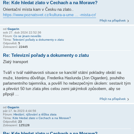
Re: Kde hledat zlato v Cechach a na Morave?
Orientační místa kam v Česku na zlato..
https://www.poznatsvet.cz/kultura-a-ume ... -mista-cr/
Přejít na příspěvek
od
Gagarin
sob 27. dub 2024 22:52:36
Fórum:
Co se jinam nevešlo
Téma:
Televizní pořady a dokumenty o zlatu
Odpovědi:
5
Zobrazení:
22445
Re: Televizní pořady a dokumenty o zlatu
Zlatý transport
Tváří v tvář naléhavosti situace se kancléř státní pokladny obrátí na
muže, kterému důvěřuje, Frederika Haslunda (Jon Oigarden), pouhého
parlamentního tajemníka, a pověří ho nebezpečným úkolem: sestavit tým
a převézt 50 tun zlata přes celou zemi jakýmkoli způsobem, aby se
připojil ...
Přejít na příspěvek
od
Gagarin
pát 17. lis 2023 4:44:56
Fórum:
Hledání, rýžování a těžba zlata
Téma:
Kde hledat zlato v Cechach a na Morave?
Odpovědi:
23
Zobrazení:
125128
Re: Kde hledat zlato v Cechach a na Morave?