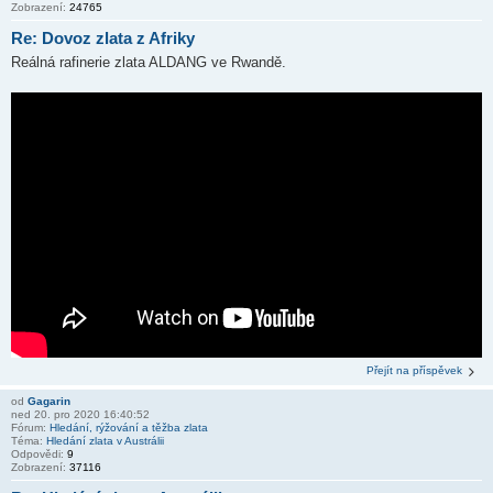
Zobrazení:
24765
Re: Dovoz zlata z Afriky
Reálná rafinerie zlata ALDANG ve Rwandě.
Přejít na příspěvek
od
Gagarin
ned 20. pro 2020 16:40:52
Fórum:
Hledání, rýžování a těžba zlata
Téma:
Hledání zlata v Austrálii
Odpovědi:
9
Zobrazení:
37116