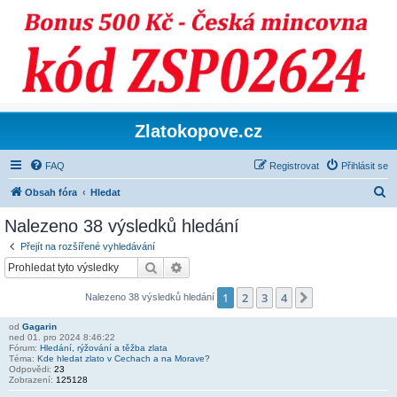
Zlatokopove.cz
FAQ
Registrovat
Přihlásit se
H
Obsah fóra
Hledat
l
Nalezeno 38 výsledků hledání
e
Přejít na rozšířené vyhledávání
d
Hledat
Pokročilé hledání
a
1
2
3
4
Další
Nalezeno 38 výsledků hledání
t
od
Gagarin
ned 01. pro 2024 8:46:22
Fórum:
Hledání, rýžování a těžba zlata
Téma:
Kde hledat zlato v Cechach a na Morave?
Odpovědi:
23
Zobrazení:
125128