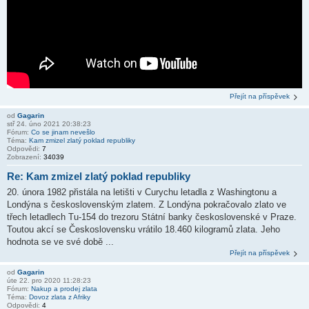
Přejít na příspěvek
od
Gagarin
stř 24. úno 2021 20:38:23
Fórum:
Co se jinam nevešlo
Téma:
Kam zmizel zlatý poklad republiky
Odpovědi:
7
Zobrazení:
34039
Re: Kam zmizel zlatý poklad republiky
20. února 1982 přistála na letišti v Curychu letadla z Washingtonu a
Londýna s československým zlatem. Z Londýna pokračovalo zlato ve
třech letadlech Tu-154 do trezoru Státní banky československé v Praze.
Toutou akcí se Československu vrátilo 18.460 kilogramů zlata. Jeho
hodnota se ve své době ...
Přejít na příspěvek
od
Gagarin
úte 22. pro 2020 11:28:23
Fórum:
Nakup a prodej zlata
Téma:
Dovoz zlata z Afriky
Odpovědi:
4