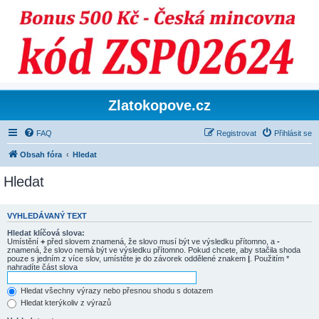
Zlatokopove.cz
FAQ
Registrovat
Přihlásit se
Obsah fóra
Hledat
Hledat
VYHLEDÁVANÝ TEXT
Hledat klíčová slova:
Umístění
+
před slovem znamená, že slovo musí být ve výsledku přítomno, a
-
znamená, že slovo nemá být ve výsledku přítomno. Pokud chcete, aby stačila shoda
pouze s jedním z více slov, umístěte je do závorek oddělené znakem
|
. Použitím *
nahradíte část slova
Hledat všechny výrazy nebo přesnou shodu s dotazem
Hledat kterýkoliv z výrazů