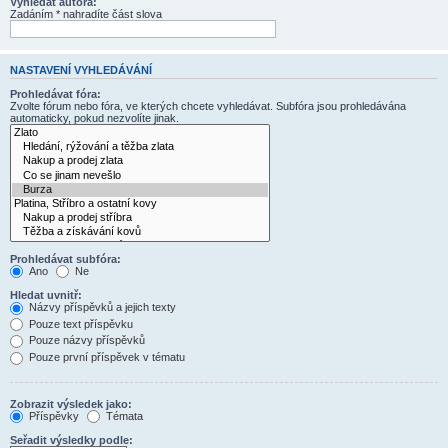
Vyhledat autora:
Zadáním * nahradíte část slova
NASTAVENÍ VYHLEDÁVÁNÍ
Prohledávat fóra:
Zvolte fórum nebo fóra, ve kterých chcete vyhledávat. Subfóra jsou prohledávána
automaticky, pokud nezvolíte jinak.
Prohledávat subfóra:
Ano
Ne
Hledat uvnitř:
Názvy příspěvků a jejich texty
Pouze text příspěvku
Pouze názvy příspěvků
Pouze první příspěvek v tématu
Zobrazit výsledek jako:
Příspěvky
Témata
Seřadit výsledky podle: