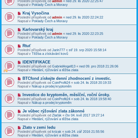
v
Poslední příspěvek od
admin
«
ned 29. lis 2020 22:25:47
í
v
e
Napsal v
Poklady Čech a Moravy
s
ý
k
p
p
N
Kraj Vysočina
ě
ř
o
v
Poslední příspěvek od
admin
«
ned 29. lis 2020 22:24:22
í
v
e
Napsal v
Poklady Čech a Moravy
s
ý
k
p
p
N
Karlovarský kraj
ě
ř
o
v
Poslední příspěvek od
admin
«
ned 29. lis 2020 22:23:25
í
v
e
Napsal v
Poklady Čech a Moravy
s
ý
k
p
p
N
Rtuť
ě
ř
o
v
Poslední příspěvek od
Jarin777
«
stř 19. srp 2020 15:58:14
í
v
e
Napsal v
Těžba a získávání kovů
s
ý
k
p
p
N
IDENTIFIKACE
ě
ř
o
v
Poslední příspěvek od
GabrielAngell13
«
ned 09. pro 2018 21:26:06
í
v
e
Napsal v
Hledání, rýžování a těžba zlata
s
ý
k
p
p
N
BTCfond získejte denní zhodnocení z investic.
ě
ř
o
v
Poslední příspěvek od
CoinProfit24
«
sob 24. lis 2018 20:19:33
í
v
e
Napsal v
Nákup a prodej kryptoměn
s
ý
k
p
p
N
Investice do kryptoměn, měsíční, roční úroky.
ě
ř
o
v
Poslední příspěvek od
CoinProfit24
«
sob 24. lis 2018 19:58:40
í
v
e
Napsal v
Nákup a prodej kryptoměn
s
ý
k
p
p
N
Je vůbec rýžování zlata zákonné
ě
ř
o
v
Poslední příspěvek od
Zlaťák
«
čtv 04. kvě 2017 19:27:14
í
v
e
Napsal v
Hledání, rýžování a těžba zlata
s
ý
k
p
p
N
Zlato v zemi ledu
ě
ř
o
v
Poslední příspěvek od
krizak
«
sob 24. zář 2016 21:55:56
í
v
e
Napsal v
Hledání, rýžování a těžba zlata
s
ý