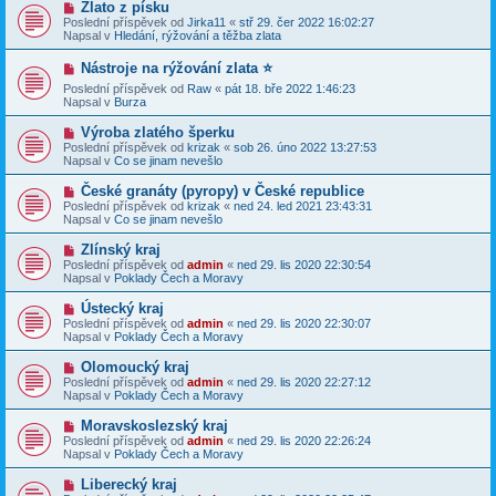
N
Zlato z písku
ř
o
Poslední příspěvek od
Jirka11
«
stř 29. čer 2022 16:02:27
í
v
Napsal v
Hledání, rýžování a těžba zlata
s
ý
p
p
N
ě
Nástroje na rýžování zlata ⭐️
ř
o
v
í
Poslední příspěvek od
Raw
«
pát 18. bře 2022 1:46:23
v
e
s
Napsal v
Burza
ý
k
p
p
ě
ř
N
Výroba zlatého šperku
v
í
o
Poslední příspěvek od
krizak
«
sob 26. úno 2022 13:27:53
e
s
v
Napsal v
Co se jinam nevešlo
k
p
ý
ě
p
N
České granáty (pyropy) v České republice
v
ř
o
Poslední příspěvek od
krizak
«
ned 24. led 2021 23:43:31
e
í
v
Napsal v
Co se jinam nevešlo
k
s
ý
p
p
N
Zlínský kraj
ě
ř
o
v
Poslední příspěvek od
admin
«
ned 29. lis 2020 22:30:54
í
v
e
Napsal v
Poklady Čech a Moravy
s
ý
k
p
p
N
Ústecký kraj
ě
ř
o
v
Poslední příspěvek od
admin
«
ned 29. lis 2020 22:30:07
í
v
e
Napsal v
Poklady Čech a Moravy
s
ý
k
p
p
N
Olomoucký kraj
ě
ř
o
v
Poslední příspěvek od
admin
«
ned 29. lis 2020 22:27:12
í
v
e
Napsal v
Poklady Čech a Moravy
s
ý
k
p
p
N
Moravskoslezský kraj
ě
ř
o
v
Poslední příspěvek od
admin
«
ned 29. lis 2020 22:26:24
í
v
e
Napsal v
Poklady Čech a Moravy
s
ý
k
p
p
N
Liberecký kraj
ě
ř
o