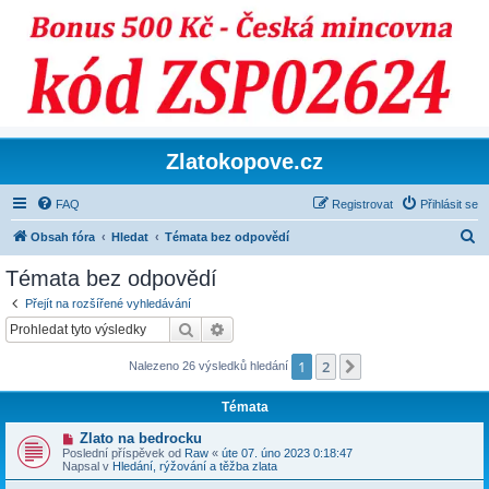
Zlatokopove.cz
FAQ
Registrovat
Přihlásit se
H
Obsah fóra
Hledat
Témata bez odpovědí
l
Témata bez odpovědí
e
Přejít na rozšířené vyhledávání
d
Hledat
Pokročilé hledání
a
1
2
Další
Nalezeno 26 výsledků hledání
t
Témata
N
Zlato na bedrocku
o
Poslední příspěvek od
Raw
«
úte 07. úno 2023 0:18:47
v
Napsal v
Hledání, rýžování a těžba zlata
ý
p