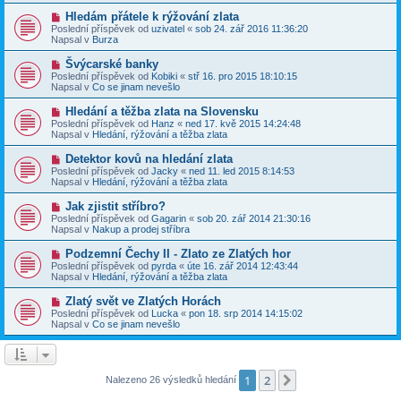
k
p
p
N
Hledám přátele k rýžování zlata
ě
ř
o
v
Poslední příspěvek od
uzivatel
«
sob 24. zář 2016 11:36:20
í
v
e
Napsal v
Burza
s
ý
k
p
p
N
Švýcarské banky
ě
ř
o
v
Poslední příspěvek od
Kobiki
«
stř 16. pro 2015 18:10:15
í
v
e
Napsal v
Co se jinam nevešlo
s
ý
k
p
p
N
Hledání a těžba zlata na Slovensku
ě
ř
o
v
Poslední příspěvek od
Hanz
«
ned 17. kvě 2015 14:24:48
í
v
e
Napsal v
Hledání, rýžování a těžba zlata
s
ý
k
p
p
N
Detektor kovů na hledání zlata
ě
ř
o
v
Poslední příspěvek od
Jacky
«
ned 11. led 2015 8:14:53
í
v
e
Napsal v
Hledání, rýžování a těžba zlata
s
ý
k
p
p
N
Jak zjistit stříbro?
ě
ř
o
v
Poslední příspěvek od
Gagarin
«
sob 20. zář 2014 21:30:16
í
v
e
Napsal v
Nakup a prodej stříbra
s
ý
k
p
p
N
Podzemní Čechy II - Zlato ze Zlatých hor
ě
ř
o
v
Poslední příspěvek od
pyrda
«
úte 16. zář 2014 12:43:44
í
v
e
Napsal v
Hledání, rýžování a těžba zlata
s
ý
k
p
p
N
Zlatý svět ve Zlatých Horách
ě
ř
o
v
Poslední příspěvek od
Lucka
«
pon 18. srp 2014 14:15:02
í
v
e
Napsal v
Co se jinam nevešlo
s
ý
k
p
p
ě
ř
v
í
e
s
1
2
Další
Nalezeno 26 výsledků hledání
k
p
ě