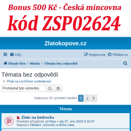
Zlatokopove.cz
FAQ
Registrovat
Přihlásit se
H
Obsah fóra
Hledat
Témata bez odpovědí
l
Témata bez odpovědí
e
Přejít na rozšířené vyhledávání
d
Hledat
Pokročilé hledání
a
1
2
Další
Nalezeno 26 výsledků hledání
t
Témata
N
Zlato na bedrocku
o
Poslední příspěvek od
Raw
«
úte 07. úno 2023 0:18:47
v
Napsal v
Hledání, rýžování a těžba zlata
ý
p