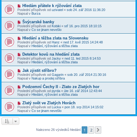
k
p
p
N
Hledám přátele k rýžování zlata
ě
ř
o
v
Poslední příspěvek od
uzivatel
«
sob 24. zář 2016 11:36:20
í
v
e
Napsal v
Burza
s
ý
k
p
p
N
Švýcarské banky
ě
ř
o
v
Poslední příspěvek od
Kobiki
«
stř 16. pro 2015 18:10:15
í
v
e
Napsal v
Co se jinam nevešlo
s
ý
k
p
p
N
Hledání a těžba zlata na Slovensku
ě
ř
o
v
Poslední příspěvek od
Hanz
«
ned 17. kvě 2015 14:24:48
í
v
e
Napsal v
Hledání, rýžování a těžba zlata
s
ý
k
p
p
N
Detektor kovů na hledání zlata
ě
ř
o
v
Poslední příspěvek od
Jacky
«
ned 11. led 2015 8:14:53
í
v
e
Napsal v
Hledání, rýžování a těžba zlata
s
ý
k
p
p
N
Jak zjistit stříbro?
ě
ř
o
v
Poslední příspěvek od
Gagarin
«
sob 20. zář 2014 21:30:16
í
v
e
Napsal v
Nakup a prodej stříbra
s
ý
k
p
p
N
Podzemní Čechy II - Zlato ze Zlatých hor
ě
ř
o
v
Poslední příspěvek od
pyrda
«
úte 16. zář 2014 12:43:44
í
v
e
Napsal v
Hledání, rýžování a těžba zlata
s
ý
k
p
p
N
Zlatý svět ve Zlatých Horách
ě
ř
o
v
Poslední příspěvek od
Lucka
«
pon 18. srp 2014 14:15:02
í
v
e
Napsal v
Co se jinam nevešlo
s
ý
k
p
p
ě
ř
v
í
e
s
1
2
Další
Nalezeno 26 výsledků hledání
k
p
ě