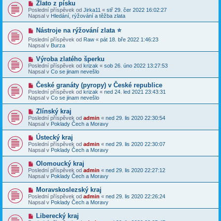
N
Zlato z písku
ř
o
Poslední příspěvek od
Jirka11
«
stř 29. čer 2022 16:02:27
í
v
Napsal v
Hledání, rýžování a těžba zlata
s
ý
p
p
N
ě
Nástroje na rýžování zlata ⭐️
ř
o
v
í
Poslední příspěvek od
Raw
«
pát 18. bře 2022 1:46:23
v
e
s
Napsal v
Burza
ý
k
p
p
ě
ř
N
Výroba zlatého šperku
v
í
o
Poslední příspěvek od
krizak
«
sob 26. úno 2022 13:27:53
e
s
v
Napsal v
Co se jinam nevešlo
k
p
ý
ě
p
N
České granáty (pyropy) v České republice
v
ř
o
Poslední příspěvek od
krizak
«
ned 24. led 2021 23:43:31
e
í
v
Napsal v
Co se jinam nevešlo
k
s
ý
p
p
N
Zlínský kraj
ě
ř
o
v
Poslední příspěvek od
admin
«
ned 29. lis 2020 22:30:54
í
v
e
Napsal v
Poklady Čech a Moravy
s
ý
k
p
p
N
Ústecký kraj
ě
ř
o
v
Poslední příspěvek od
admin
«
ned 29. lis 2020 22:30:07
í
v
e
Napsal v
Poklady Čech a Moravy
s
ý
k
p
p
N
Olomoucký kraj
ě
ř
o
v
Poslední příspěvek od
admin
«
ned 29. lis 2020 22:27:12
í
v
e
Napsal v
Poklady Čech a Moravy
s
ý
k
p
p
N
Moravskoslezský kraj
ě
ř
o
v
Poslední příspěvek od
admin
«
ned 29. lis 2020 22:26:24
í
v
e
Napsal v
Poklady Čech a Moravy
s
ý
k
p
p
N
Liberecký kraj
ě
ř
o