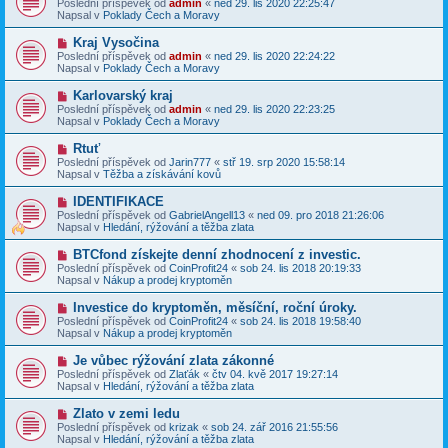
v
Poslední příspěvek od
admin
«
ned 29. lis 2020 22:25:47
í
v
e
Napsal v
Poklady Čech a Moravy
s
ý
k
p
p
N
Kraj Vysočina
ě
ř
o
v
Poslední příspěvek od
admin
«
ned 29. lis 2020 22:24:22
í
v
e
Napsal v
Poklady Čech a Moravy
s
ý
k
p
p
N
Karlovarský kraj
ě
ř
o
v
Poslední příspěvek od
admin
«
ned 29. lis 2020 22:23:25
í
v
e
Napsal v
Poklady Čech a Moravy
s
ý
k
p
p
N
Rtuť
ě
ř
o
v
Poslední příspěvek od
Jarin777
«
stř 19. srp 2020 15:58:14
í
v
e
Napsal v
Těžba a získávání kovů
s
ý
k
p
p
N
IDENTIFIKACE
ě
ř
o
v
Poslední příspěvek od
GabrielAngell13
«
ned 09. pro 2018 21:26:06
í
v
e
Napsal v
Hledání, rýžování a těžba zlata
s
ý
k
p
p
N
BTCfond získejte denní zhodnocení z investic.
ě
ř
o
v
Poslední příspěvek od
CoinProfit24
«
sob 24. lis 2018 20:19:33
í
v
e
Napsal v
Nákup a prodej kryptoměn
s
ý
k
p
p
N
Investice do kryptoměn, měsíční, roční úroky.
ě
ř
o
v
Poslední příspěvek od
CoinProfit24
«
sob 24. lis 2018 19:58:40
í
v
e
Napsal v
Nákup a prodej kryptoměn
s
ý
k
p
p
N
Je vůbec rýžování zlata zákonné
ě
ř
o
v
Poslední příspěvek od
Zlaťák
«
čtv 04. kvě 2017 19:27:14
í
v
e
Napsal v
Hledání, rýžování a těžba zlata
s
ý
k
p
p
N
Zlato v zemi ledu
ě
ř
o
v
Poslední příspěvek od
krizak
«
sob 24. zář 2016 21:55:56
í
v
e
Napsal v
Hledání, rýžování a těžba zlata
s
ý