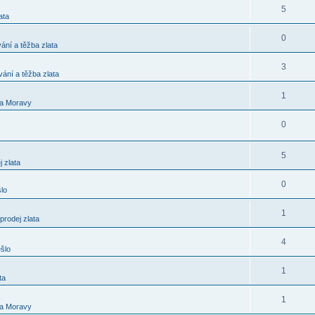
5
ata
0
ání a těžba zlata
3
vání a těžba zlata
1
 a Moravy
0
5
 zlata
0
lo
1
prodej zlata
4
šlo
1
ta
1
 a Moravy