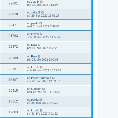
od
zlatnik
27601
úte 12. črc 2022 2:51:08
od
Jirka11
20050
stř 29. čer 2022 16:02:27
od
pyrda
23471
ned 01. kvě 2022 7:46:02
od
krizak
21763
sob 30. dub 2022 14:59:43
od
Raw
22372
pát 18. bře 2022 1:46:23
od
Raw
28389
pát 18. bře 2022 1:00:02
od
krizak
22197
sob 26. úno 2022 13:27:53
od
Peter Karkoška
18507
čtv 23. zář 2021 12:09:07
od
Gagarin
25415
ned 12. zář 2021 17:55:01
od
pyrda
18612
stř 28. dub 2021 0:40:20
od
krizak
19803
stř 31. bře 2021 3:01:22