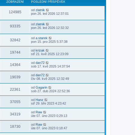
ZOBRAZENÍ
POSLEDNÍ PŘÍSPĚVEK
od
zlatnik
124985
pon 26. led 2026 12:37:01
od
zlatnik
93335
pon 26. led 2026 12:32:32
od
a.starek
32842
pon 15. pro 2025 5:37:38
od
krizak
19744
stř 21. kvě 2025 12:23:09
od
dan72
14364
sob 17. kvě 2025 14:37:54
od
dan72
19039
čtv 08. kvě 2025 12:32:49
od
Gagarin
22361
sob 27. dub 2024 22:52:36
od
Hanz
37055
stř 29. bře 2023 4:23:42
od
Raw
34319
úte 07. úno 2023 0:29:13
od
Raw
18730
úte 07. úno 2023 0:18:47