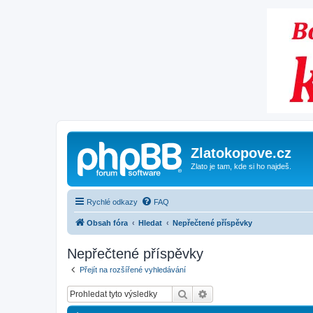
Zlatokopove.cz
Zlato je tam, kde si ho najdeš.
Rychlé odkazy
FAQ
Obsah fóra
Hledat
Nepřečtené příspěvky
Nepřečtené příspěvky
Přejít na rozšířené vyhledávání
Hledat
Pokročilé hledání