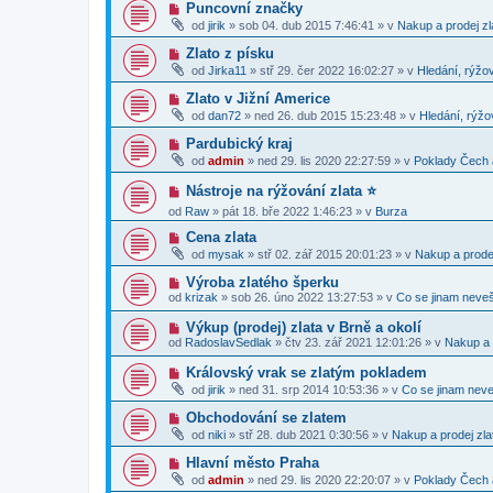
ý
v
N
Puncovní značky
s
p
e
o
p
od
jirik
»
sob 04. dub 2015 7:46:41
» v
Nakup a prodej zl
ř
k
v
ě
í
ý
v
N
Zlato z písku
s
p
e
o
p
od
Jirka11
»
stř 29. čer 2022 16:02:27
» v
Hledání, rýžov
ř
k
v
ě
í
ý
v
N
Zlato v Jižní Americe
s
p
e
o
p
od
dan72
»
ned 26. dub 2015 15:23:48
» v
Hledání, rýžo
ř
k
v
ě
í
ý
v
N
Pardubický kraj
s
p
e
o
p
od
admin
»
ned 29. lis 2020 22:27:59
» v
Poklady Čech
ř
k
v
ě
í
ý
v
N
s
Nástroje na rýžování zlata ⭐️
p
e
o
p
ř
k
od
Raw
»
pát 18. bře 2022 1:46:23
» v
Burza
v
ě
í
ý
v
s
N
Cena zlata
p
e
p
o
ř
k
od
mysak
»
stř 02. zář 2015 20:01:23
» v
Nakup a prodej
ě
v
í
v
ý
s
N
Výroba zlatého šperku
e
p
p
o
od
krizak
»
sob 26. úno 2022 13:27:53
» v
Co se jinam neveš
k
ř
ě
v
í
v
ý
N
Výkup (prodej) zlata v Brně a okolí
s
e
p
o
p
od
RadoslavSedlak
»
čtv 23. zář 2021 12:01:26
» v
Nakup a 
k
ř
v
ě
í
ý
v
N
Královský vrak se zlatým pokladem
s
p
e
o
p
od
jirik
»
ned 31. srp 2014 10:53:36
» v
Co se jinam neve
ř
k
v
ě
í
ý
v
N
Obchodování se zlatem
s
p
e
o
p
od
niki
»
stř 28. dub 2021 0:30:56
» v
Nakup a prodej zla
ř
k
v
ě
í
ý
v
N
Hlavní město Praha
s
p
e
o
p
od
admin
»
ned 29. lis 2020 22:20:07
» v
Poklady Čech
ř
k
v
ě