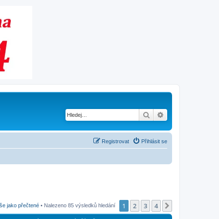
Hledat
Pokročilé hledání
Registrovat
Přihlásit se
1
2
3
4
Další
še jako přečtené
• Nalezeno 85 výsledků hledání