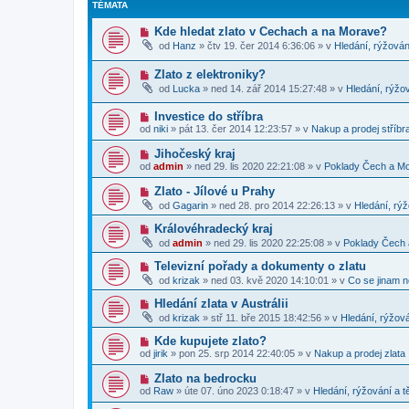
TÉMATA
N
Kde hledat zlato v Cechach a na Morave?
o
od
Hanz
»
čtv 19. čer 2014 6:36:06
» v
Hledání, rýžován
v
ý
N
Zlato z elektroniky?
p
o
ř
od
Lucka
»
ned 14. zář 2014 15:27:48
» v
Hledání, rýžov
v
í
ý
s
N
Investice do stříbra
p
p
o
ř
ě
od
niki
»
pát 13. čer 2014 12:23:57
» v
Nakup a prodej stříbr
v
í
v
ý
s
e
N
Jihočeský kraj
p
p
k
o
od
admin
»
ned 29. lis 2020 22:21:08
» v
Poklady Čech a M
ř
ě
v
í
v
ý
N
Zlato - Jílové u Prahy
s
e
p
o
p
k
od
Gagarin
»
ned 28. pro 2014 22:26:13
» v
Hledání, rýž
ř
v
ě
í
ý
v
N
Královéhradecký kraj
s
p
e
o
p
od
admin
»
ned 29. lis 2020 22:25:08
» v
Poklady Čech
ř
k
v
ě
í
ý
v
N
Televizní pořady a dokumenty o zlatu
s
p
e
o
p
od
krizak
»
ned 03. kvě 2020 14:10:01
» v
Co se jinam 
ř
k
v
ě
í
ý
v
N
Hledání zlata v Austrálii
s
p
e
o
p
od
krizak
»
stř 11. bře 2015 18:42:56
» v
Hledání, rýžová
ř
k
v
ě
í
ý
v
N
Kde kupujete zlato?
s
p
e
o
p
od
jirik
»
pon 25. srp 2014 22:40:05
» v
Nakup a prodej zlata
ř
k
v
ě
í
ý
v
N
Zlato na bedrocku
s
p
e
o
p
od
Raw
»
úte 07. úno 2023 0:18:47
» v
Hledání, rýžování a t
ř
k
v
ě
í