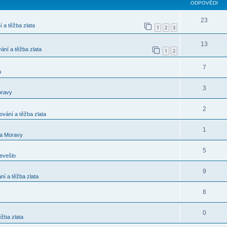
ODPOVĚDI
23
í a těžba zlata
1
2
3
13
ání a těžba zlata
1
2
7
a
3
oravy
2
ování a těžba zlata
1
 a Moravy
5
nevešlo
9
ní a těžba zlata
8
0
ěžba zlata