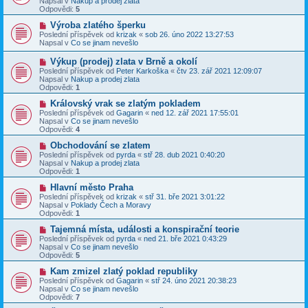
Napsal v
Nakup a prodej zlata
p
ý
Odpovědi:
5
ě
p
v
ř
N
Výroba zlatého šperku
e
í
o
Poslední příspěvek od
krizak
«
sob 26. úno 2022 13:27:53
k
s
v
Napsal v
Co se jinam nevešlo
p
ý
ě
p
N
Výkup (prodej) zlata v Brně a okolí
v
ř
o
Poslední příspěvek od
Peter Karkoška
«
čtv 23. zář 2021 12:09:07
e
í
v
Napsal v
Nakup a prodej zlata
k
s
ý
Odpovědi:
1
p
p
ě
ř
N
Královský vrak se zlatým pokladem
v
í
o
Poslední příspěvek od
Gagarin
«
ned 12. zář 2021 17:55:01
e
s
v
Napsal v
Co se jinam nevešlo
k
p
ý
Odpovědi:
4
ě
p
v
ř
N
Obchodování se zlatem
e
í
o
Poslední příspěvek od
pyrda
«
stř 28. dub 2021 0:40:20
k
s
v
Napsal v
Nakup a prodej zlata
p
ý
Odpovědi:
1
ě
p
v
ř
N
Hlavní město Praha
e
í
o
Poslední příspěvek od
krizak
«
stř 31. bře 2021 3:01:22
k
s
v
Napsal v
Poklady Čech a Moravy
p
ý
Odpovědi:
1
ě
p
v
ř
N
Tajemná místa, události a konspirační teorie
e
í
o
Poslední příspěvek od
pyrda
«
ned 21. bře 2021 0:43:29
k
s
v
Napsal v
Co se jinam nevešlo
p
ý
Odpovědi:
5
ě
p
v
ř
N
Kam zmizel zlatý poklad republiky
e
í
o
Poslední příspěvek od
Gagarin
«
stř 24. úno 2021 20:38:23
k
s
v
Napsal v
Co se jinam nevešlo
p
ý
Odpovědi:
7
ě
p