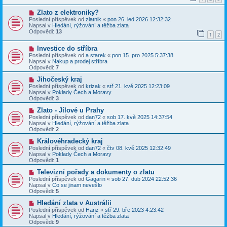
ř
N
Zlato z elektroniky?
í
o
s
Poslední příspěvek od
zlatnik
«
pon 26. led 2026 12:32:32
v
p
Napsal v
Hledání, rýžování a těžba zlata
ý
ě
Odpovědi:
13
1
2
p
v
ř
e
N
Investice do stříbra
í
k
o
s
Poslední příspěvek od
a.starek
«
pon 15. pro 2025 5:37:38
v
p
Napsal v
Nakup a prodej stříbra
ý
ě
Odpovědi:
7
p
v
ř
N
e
Jihočeský kraj
í
o
k
Poslední příspěvek od
krizak
«
stř 21. kvě 2025 12:23:09
s
v
Napsal v
Poklady Čech a Moravy
p
ý
Odpovědi:
3
ě
p
v
ř
N
Zlato - Jílové u Prahy
e
í
o
Poslední příspěvek od
dan72
«
sob 17. kvě 2025 14:37:54
k
s
v
Napsal v
Hledání, rýžování a těžba zlata
p
ý
Odpovědi:
2
ě
p
v
ř
N
Královéhradecký kraj
e
í
o
Poslední příspěvek od
dan72
«
čtv 08. kvě 2025 12:32:49
k
s
v
Napsal v
Poklady Čech a Moravy
p
ý
Odpovědi:
1
ě
p
v
ř
N
Televizní pořady a dokumenty o zlatu
e
í
o
Poslední příspěvek od
Gagarin
«
sob 27. dub 2024 22:52:36
k
s
v
Napsal v
Co se jinam nevešlo
p
ý
Odpovědi:
5
ě
p
v
ř
N
Hledání zlata v Austrálii
e
í
o
Poslední příspěvek od
Hanz
«
stř 29. bře 2023 4:23:42
k
s
v
Napsal v
Hledání, rýžování a těžba zlata
p
ý
Odpovědi:
9
ě
p