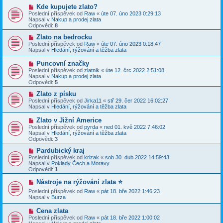
v
ř
N
Kde kupujete zlato?
e
í
o
Poslední příspěvek od
Raw
«
úte 07. úno 2023 0:29:13
k
s
v
Napsal v
Nakup a prodej zlata
p
ý
Odpovědi:
8
ě
p
v
ř
N
Zlato na bedrocku
e
í
o
Poslední příspěvek od
Raw
«
úte 07. úno 2023 0:18:47
k
s
v
Napsal v
Hledání, rýžování a těžba zlata
p
ý
ě
p
N
Puncovní značky
v
ř
o
Poslední příspěvek od
zlatnik
«
úte 12. črc 2022 2:51:08
e
í
v
Napsal v
Nakup a prodej zlata
k
s
ý
Odpovědi:
5
p
p
ě
ř
N
Zlato z písku
v
í
o
Poslední příspěvek od
Jirka11
«
stř 29. čer 2022 16:02:27
e
s
v
Napsal v
Hledání, rýžování a těžba zlata
k
p
ý
ě
p
N
Zlato v Jižní Americe
v
ř
o
Poslední příspěvek od
pyrda
«
ned 01. kvě 2022 7:46:02
e
í
v
Napsal v
Hledání, rýžování a těžba zlata
k
s
ý
Odpovědi:
3
p
p
ě
ř
N
Pardubický kraj
v
í
o
Poslední příspěvek od
krizak
«
sob 30. dub 2022 14:59:43
e
s
v
Napsal v
Poklady Čech a Moravy
k
p
ý
Odpovědi:
1
ě
p
v
ř
N
Nástroje na rýžování zlata ⭐️
e
í
o
k
Poslední příspěvek od
s
Raw
«
pát 18. bře 2022 1:46:23
v
Napsal v
p
Burza
ý
ě
p
v
ř
N
Cena zlata
e
í
o
Poslední příspěvek od
Raw
«
pát 18. bře 2022 1:00:02
k
s
v