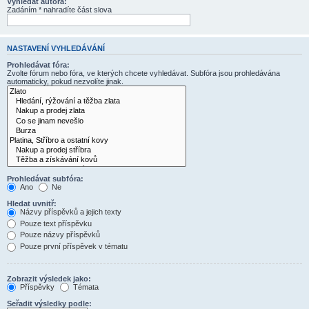
Vyhledat autora:
Zadáním * nahradíte část slova
NASTAVENÍ VYHLEDÁVÁNÍ
Prohledávat fóra:
Zvolte fórum nebo fóra, ve kterých chcete vyhledávat. Subfóra jsou prohledávána
automaticky, pokud nezvolíte jinak.
Prohledávat subfóra:
Ano
Ne
Hledat uvnitř:
Názvy příspěvků a jejich texty
Pouze text příspěvku
Pouze názvy příspěvků
Pouze první příspěvek v tématu
Zobrazit výsledek jako:
Příspěvky
Témata
Seřadit výsledky podle: