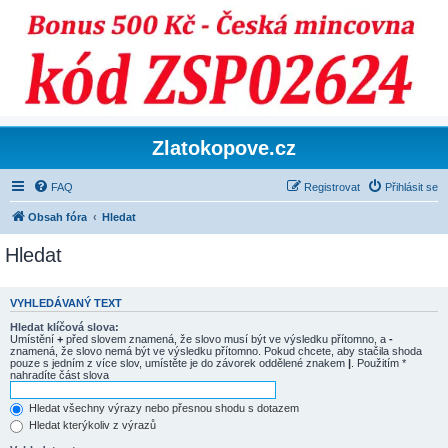
Zlatokopove.cz
FAQ
Registrovat
Přihlásit se
Obsah fóra
Hledat
Hledat
VYHLEDÁVANÝ TEXT
Hledat klíčová slova:
Umístění
+
před slovem znamená, že slovo musí být ve výsledku přítomno, a
-
znamená, že slovo nemá být ve výsledku přítomno. Pokud chcete, aby stačila shoda
pouze s jedním z více slov, umístěte je do závorek oddělené znakem
|
. Použitím *
nahradíte část slova
Hledat všechny výrazy nebo přesnou shodu s dotazem
Hledat kterýkoliv z výrazů