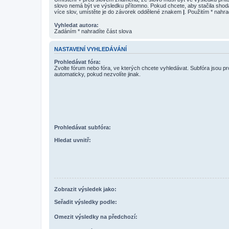
slovo nemá být ve výsledku přítomno. Pokud chcete, aby stačila shod
více slov, umístěte je do závorek oddělené znakem
|
. Použitím * nahra
Vyhledat autora:
Zadáním * nahradíte část slova
NASTAVENÍ VYHLEDÁVÁNÍ
Prohledávat fóra:
Zvolte fórum nebo fóra, ve kterých chcete vyhledávat. Subfóra jsou p
automaticky, pokud nezvolíte jinak.
Prohledávat subfóra:
Hledat uvnitř:
Zobrazit výsledek jako:
Seřadit výsledky podle:
Omezit výsledky na předchozí: