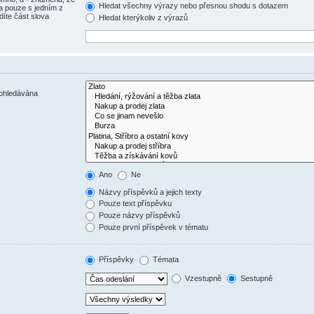
Hledat všechny výrazy nebo přesnou shodu s dotazem
a pouze s jedním z
díte část slova
Hledat kterýkoliv z výrazů
rohledávána
Ano
Ne
Názvy příspěvků a jejich texty
Pouze text příspěvku
Pouze názvy příspěvků
Pouze první příspěvek v tématu
Příspěvky
Témata
Vzestupně
Sestupně