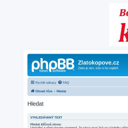
Zlatokopove.cz
Zlato je tam, kde si ho najdeš.
Rychlé odkazy
FAQ
Obsah fóra
Hledat
Hledat
VYHLEDÁVANÝ TEXT
Hledat klíčová slova:
Umístění
+
před slovem znamená, že slovo musí být ve výsledku pří