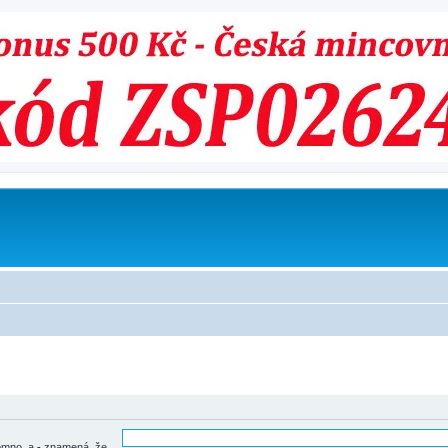
tomno, a
-
znamená, že