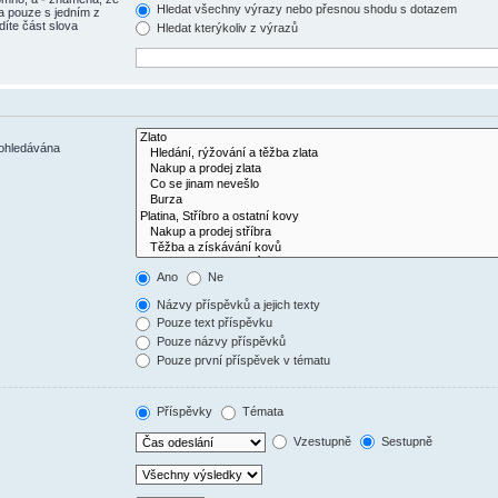
Hledat všechny výrazy nebo přesnou shodu s dotazem
a pouze s jedním z
díte část slova
Hledat kterýkoliv z výrazů
rohledávána
Ano
Ne
Názvy příspěvků a jejich texty
Pouze text příspěvku
Pouze názvy příspěvků
Pouze první příspěvek v tématu
Příspěvky
Témata
Vzestupně
Sestupně