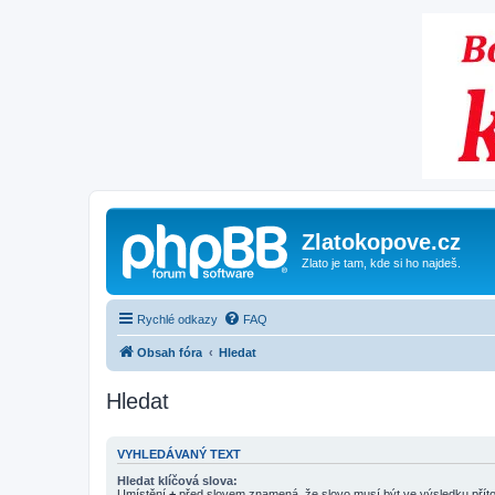
Zlatokopove.cz
Zlato je tam, kde si ho najdeš.
Rychlé odkazy
FAQ
Obsah fóra
Hledat
Hledat
VYHLEDÁVANÝ TEXT
Hledat klíčová slova:
Umístění
+
před slovem znamená, že slovo musí být ve výsledku pří