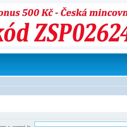
tomno, a
-
znamená, že