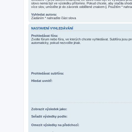
slovo nemá být ve výsledku přítomno. Pokud chcete, aby stačila shod
více slov, umístěte je do závorek oddělené znakem
|
. Použitím * nahra
Vyhledat autora:
Zadáním * nahradíte část slova
NASTAVENÍ VYHLEDÁVÁNÍ
Prohledávat fóra:
Zvolte fórum nebo fóra, ve kterých chcete vyhledávat. Subfóra jsou p
automaticky, pokud nezvolíte jinak.
Prohledávat subfóra:
Hledat uvnitř:
Zobrazit výsledek jako:
Seřadit výsledky podle:
Omezit výsledky na předchozí: