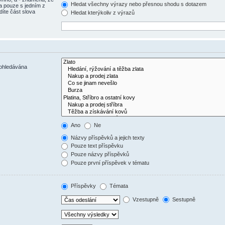
Hledat všechny výrazy nebo přesnou shodu s dotazem
a pouze s jedním z
díte část slova
Hledat kterýkoliv z výrazů
rohledávána
Ano
Ne
Názvy příspěvků a jejich texty
Pouze text příspěvku
Pouze názvy příspěvků
Pouze první příspěvek v tématu
Příspěvky
Témata
Vzestupně
Sestupně