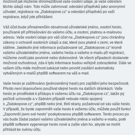
možnost jak můžeme shromažďovat vaše osobní údaje, je vaše odeslání
těchto údajů nám. Toto může zahrnovat: odeslání příspěvků jako anonymní
uživatel, registrace na „Zlatokopove.cz“ a odeslání příspěvků po vaší
registrace, když jste přihlášeni.
Váš účet bude přinejmenším obsahovat uživatelské jméno, osobní heslo,
používané při přihlašování do vašeho účtu, a osobní, platnou e-mailovou
adresu. Vaše osobní údaje pro váš účet na „Zlatokopove.cz“ jsou chráněny
zákony o ochraně osobních údajů a dat, které jsou platné v zemi, ve které
sídlíme. Jakékoliv jiné informace požadované od „Zlatokopove.cz“ kromě
vašeho uživatelského jména, vašeho hesla a vašeho e-mailu při registraci,
můžeme zvolit jako povinné nebo dobrovolné. Ve všech případech dostanete
možnost rozhodnout, zda-li tyto informace budou veřejně zobrazitelné. Dále ve
vašem účtu máte možnost zakázat nebo povolit zasílání automaticky
vytvářených e-mailů phpBB softwarem na váš e-mail.
Vaše heslo je zašifrováno (jednosměrný hash) pro zajištění jeho bezpečnosti.
Přesto není doporučeno používat stejné heslo na dalších stránkách. Vaše
heslo je prostředek k přístupu k vašemu účtu na „Zlatokopove.cz“, takže jej
pečlivě uchovejte a v žádném případě nebude nikdo spojený
s „Zlatokopove.cz“, phpBB nebo jiné, třetí strany, požadovat od vás vaše heslo.
V případě, že byste zapomněli vaše heslo k vašemu účtu, můžete použít funkci
„Zapomněl jsem své heslo“ poskytovanou phpBB softwarem. Tento proces po
vás bude žádat zadaní vašeho uživatelského jména a vašeho e-mailu, poté
phpBB software vygeneruje heslo nové a zašle vám ho, abyste se mohli
přihlásit ke svému účtu.