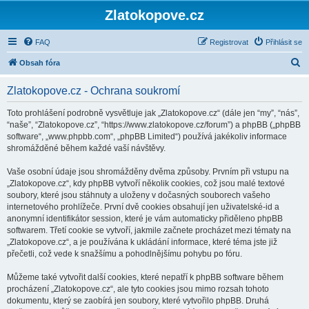
Zlatokopove.cz
FAQ
Registrovat
Přihlásit se
H
Obsah fóra
l
Zlatokopove.cz - Ochrana soukromí
e
d
Toto prohlášení podrobně vysvětluje jak „Zlatokopove.cz“ (dále jen “my”, “nás”,
“naše”, “Zlatokopove.cz”, “https://www.zlatokopove.cz/forum”) a phpBB („phpBB
a
software“, „www.phpbb.com“, „phpBB Limited“) používá jakékoliv informace
t
shromážděné během každé vaší návštěvy.
Vaše osobní údaje jsou shromážděny dvěma způsoby. Prvním při vstupu na
„Zlatokopove.cz“, kdy phpBB vytvoří několik cookies, což jsou malé textové
soubory, které jsou stáhnuty a uloženy v dočasných souborech vašeho
internetového prohlížeče. První dvě cookies obsahují jen uživatelské-id a
anonymní identifikátor session, které je vám automaticky přiděleno phpBB
softwarem. Třetí cookie se vytvoří, jakmile začnete procházet mezi tématy na
„Zlatokopove.cz“, a je používána k ukládání informace, které téma jste již
přečetli, což vede k snažšímu a pohodlnějšímu pohybu po fóru.
Můžeme také vytvořit další cookies, které nepatří k phpBB software během
procházení „Zlatokopove.cz“, ale tyto cookies jsou mimo rozsah tohoto
dokumentu, který se zaobírá jen soubory, které vytvořilo phpBB. Druhá