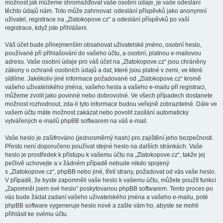
možnost jak můžeme shromažďovat vaše osobní údaje, je vaše odeslání
těchto údajů nám. Toto může zahrnovat: odeslání příspěvků jako anonymní
uživatel, registrace na „Zlatokopove.cz“ a odeslání příspěvků po vaší
registrace, když jste přihlášeni.
Váš účet bude přinejmenším obsahovat uživatelské jméno, osobní heslo,
používané při přihlašování do vašeho účtu, a osobní, platnou e-mailovou
adresu. Vaše osobní údaje pro váš účet na „Zlatokopove.cz“ jsou chráněny
zákony o ochraně osobních údajů a dat, které jsou platné v zemi, ve které
sídlíme. Jakékoliv jiné informace požadované od „Zlatokopove.cz“ kromě
vašeho uživatelského jména, vašeho hesla a vašeho e-mailu při registraci,
můžeme zvolit jako povinné nebo dobrovolné. Ve všech případech dostanete
možnost rozhodnout, zda-li tyto informace budou veřejně zobrazitelné. Dále ve
vašem účtu máte možnost zakázat nebo povolit zasílání automaticky
vytvářených e-mailů phpBB softwarem na váš e-mail.
Vaše heslo je zašifrováno (jednosměrný hash) pro zajištění jeho bezpečnosti.
Přesto není doporučeno používat stejné heslo na dalších stránkách. Vaše
heslo je prostředek k přístupu k vašemu účtu na „Zlatokopove.cz“, takže jej
pečlivě uchovejte a v žádném případě nebude nikdo spojený
s „Zlatokopove.cz“, phpBB nebo jiné, třetí strany, požadovat od vás vaše heslo.
V případě, že byste zapomněli vaše heslo k vašemu účtu, můžete použít funkci
„Zapomněl jsem své heslo“ poskytovanou phpBB softwarem. Tento proces po
vás bude žádat zadaní vašeho uživatelského jména a vašeho e-mailu, poté
phpBB software vygeneruje heslo nové a zašle vám ho, abyste se mohli
přihlásit ke svému účtu.