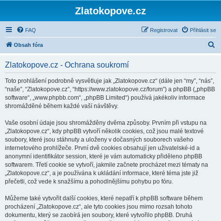
Zlatokopove.cz
FAQ
Registrovat
Přihlásit se
H
Obsah fóra
l
Zlatokopove.cz - Ochrana soukromí
e
d
Toto prohlášení podrobně vysvětluje jak „Zlatokopove.cz“ (dále jen “my”, “nás”,
“naše”, “Zlatokopove.cz”, “https://www.zlatokopove.cz/forum”) a phpBB („phpBB
a
software“, „www.phpbb.com“, „phpBB Limited“) používá jakékoliv informace
t
shromážděné během každé vaší návštěvy.
Vaše osobní údaje jsou shromážděny dvěma způsoby. Prvním při vstupu na
„Zlatokopove.cz“, kdy phpBB vytvoří několik cookies, což jsou malé textové
soubory, které jsou stáhnuty a uloženy v dočasných souborech vašeho
internetového prohlížeče. První dvě cookies obsahují jen uživatelské-id a
anonymní identifikátor session, které je vám automaticky přiděleno phpBB
softwarem. Třetí cookie se vytvoří, jakmile začnete procházet mezi tématy na
„Zlatokopove.cz“, a je používána k ukládání informace, které téma jste již
přečetli, což vede k snažšímu a pohodlnějšímu pohybu po fóru.
Můžeme také vytvořit další cookies, které nepatří k phpBB software během
procházení „Zlatokopove.cz“, ale tyto cookies jsou mimo rozsah tohoto
dokumentu, který se zaobírá jen soubory, které vytvořilo phpBB. Druhá