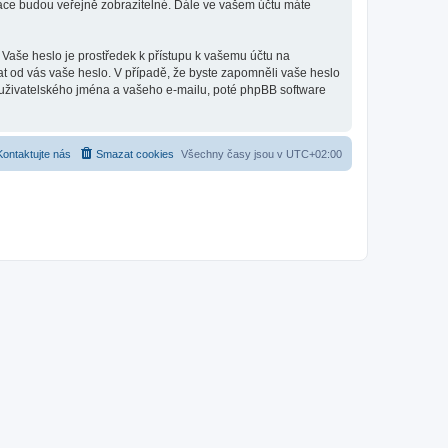
mace budou veřejně zobrazitelné. Dále ve vašem účtu máte
 Vaše heslo je prostředek k přístupu k vašemu účtu na
at od vás vaše heslo. V případě, že byste zapomněli vaše heslo
uživatelského jména a vašeho e-mailu, poté phpBB software
Kontaktujte nás
Smazat cookies
Všechny časy jsou v
UTC+02:00