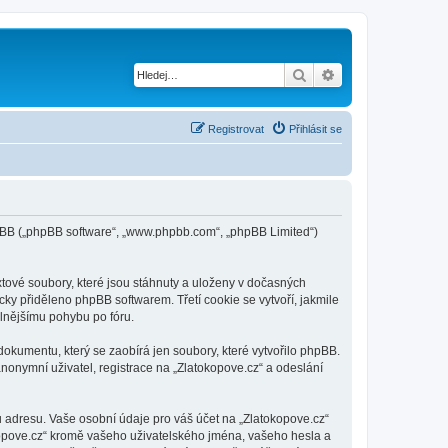
Hledat
Pokročilé hledání
Registrovat
Přihlásit se
phpBB („phpBB software“, „www.phpbb.com“, „phpBB Limited“)
tové soubory, které jsou stáhnuty a uloženy v dočasných
cky přiděleno phpBB softwarem. Třetí cookie se vytvoří, jakmile
dlnějšímu pohybu po fóru.
okumentu, který se zaobírá jen soubory, které vytvořilo phpBB.
onymní uživatel, registrace na „Zlatokopove.cz“ a odeslání
 adresu. Vaše osobní údaje pro váš účet na „Zlatokopove.cz“
okopove.cz“ kromě vašeho uživatelského jména, vašeho hesla a