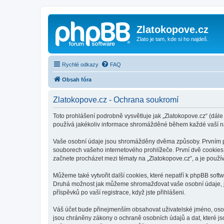
Zlatokopove.cz
Zlato je tam, kde si ho najdeš.
Rychlé odkazy
FAQ
Obsah fóra
Zlatokopove.cz - Ochrana soukromí
Toto prohlášení podrobně vysvětluje jak „Zlatokopove.cz“ (dále
používá jakékoliv informace shromážděné během každé vaší n
Vaše osobní údaje jsou shromážděny dvěma způsoby. Prvním při 
souborech vašeho internetového prohlížeče. První dvě cookies o
začnete procházet mezi tématy na „Zlatokopove.cz“, a je použív
Můžeme také vytvořit další cookies, které nepatří k phpBB soft
Druhá možnost jak můžeme shromažďovat vaše osobní údaje, je 
příspěvků po vaší registrace, když jste přihlášeni.
Váš účet bude přinejmenším obsahovat uživatelské jméno, osobn
jsou chráněny zákony o ochraně osobních údajů a dat, které js