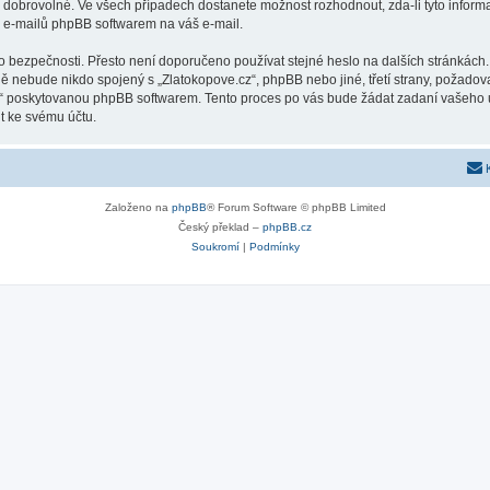
o dobrovolné. Ve všech případech dostanete možnost rozhodnout, zda-li tyto infor
h e-mailů phpBB softwarem na váš e-mail.
o bezpečnosti. Přesto není doporučeno používat stejné heslo na dalších stránkách.
dě nebude nikdo spojený s „Zlatokopove.cz“, phpBB nebo jiné, třetí strany, požadov
o“ poskytovanou phpBB softwarem. Tento proces po vás bude žádat zadaní vašeho 
t ke svému účtu.
Založeno na
phpBB
® Forum Software © phpBB Limited
Český překlad –
phpBB.cz
Soukromí
|
Podmínky