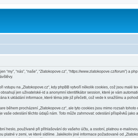
 jen “my”, “nás”, “naše”, “Zlatokopove.cz”, “https://www.zlatokopove.cz/forum”) a 
ávštěvy.
vstupu na „Zlatokopove.cz“, kdy phpBB vytvoří několik cookies, což jsou malé tex
bsahují jen uživatelské-id a anonymní identifikátor session, které je vám automati
ána k ukládání informace, které téma jste již přečetli, což vede k snažšímu a poho
ware během procházení „Zlatokopove.cz“, ale tyto cookies jsou mimo rozsah tohoto d
vaše odeslání těchto údajů nám. Toto může zahrnovat: odeslání příspěvků jako an
í heslo, používané při přihlašování do vašeho účtu, a osobní, platnou e-mailovou
ou platné v zemi, ve které sídlíme. Jakékoliv jiné informace požadované od „Zlat