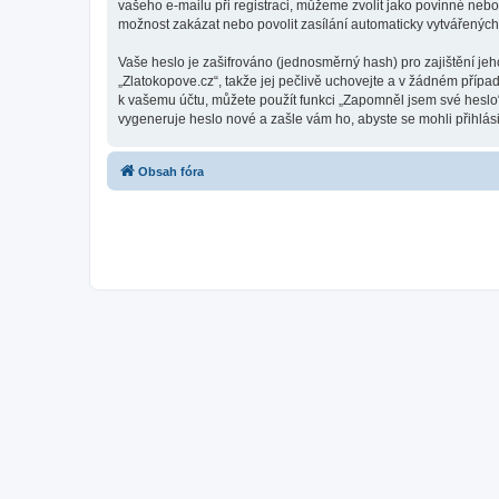
vašeho e-mailu při registraci, můžeme zvolit jako povinné neb
možnost zakázat nebo povolit zasílání automaticky vytvářenýc
Vaše heslo je zašifrováno (jednosměrný hash) pro zajištění jeh
„Zlatokopove.cz“, takže jej pečlivě uchovejte a v žádném přípa
k vašemu účtu, můžete použít funkci „Zapomněl jsem své hesl
vygeneruje heslo nové a zašle vám ho, abyste se mohli přihlási
Obsah fóra