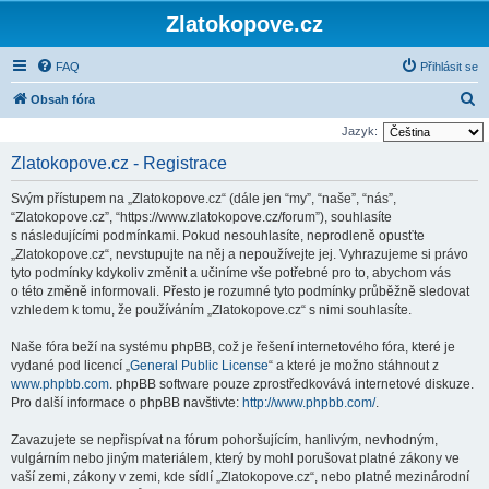
Zlatokopove.cz
FAQ
Přihlásit se
H
Obsah fóra
l
Jazyk:
e
Zlatokopove.cz - Registrace
d
Svým přístupem na „Zlatokopove.cz“ (dále jen “my”, “naše”, “nás”,
a
“Zlatokopove.cz”, “https://www.zlatokopove.cz/forum”), souhlasíte
t
s následujícími podmínkami. Pokud nesouhlasíte, neprodleně opusťte
„Zlatokopove.cz“, nevstupujte na něj a nepoužívejte jej. Vyhrazujeme si právo
tyto podmínky kdykoliv změnit a učiníme vše potřebné pro to, abychom vás
o této změně informovali. Přesto je rozumné tyto podmínky průběžně sledovat
vzhledem k tomu, že používáním „Zlatokopove.cz“ s nimi souhlasíte.
Naše fóra beží na systému phpBB, což je řešení internetového fóra, které je
vydané pod licencí „
General Public License
“ a které je možno stáhnout z
www.phpbb.com
. phpBB software pouze zprostředkovává internetové diskuze.
Pro další informace o phpBB navštivte:
http://www.phpbb.com/
.
Zavazujete se nepřispívat na fórum pohoršujícím, hanlivým, nevhodným,
vulgárním nebo jiným materiálem, který by mohl porušovat platné zákony ve
vaší zemi, zákony v zemi, kde sídlí „Zlatokopove.cz“, nebo platné mezinárodní