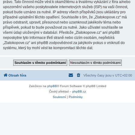
právo. Tato činnost může vést k okamžitému a trvalému vykázání z fóra a/nebo
upozornění vašeho poskytovatele internetových služeb (ISP) na vaši činnost,
pokud bude uznáno za nutné. IP adresy všech příspěvků jsou ukládány pro
případné uplatnění těchto opatření. Souhlasíte s tím, že „Zlatokopove.cz“ má
právo odstranit, upravit, přesunout nebo uzamknout jakékoliv téma nebo
příspěvek, pokud to bude považovat za nutné. Jako uživatel souhlasíte se
všemi údaji uloženými v databázi. Přestože „Zlatokopove.cz“ ani phpBB
neposkytne tyto informace třetí straně nebo cizím osobám, nepřebírá
„Zlatokopove.cz“ ani phpBB zodpovědnost za jakýkoliv pokus o vniknutí do
systému, který by mohl vést ke kompromitaci těchto dat.
Obsah fóra
Všechny časy jsou v
UTC+02:00
Založeno na
phpBB
® Forum Software © phpBB Limited
Český překlad –
phpBB.cz
Soukromí
|
Podmínky