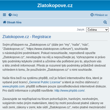
Zlatokopove.cz
FAQ
Přihlásit se
H
Obsah fóra
l
Jazyk:
e
Zlatokopove.cz - Registrace
d
Svým přístupem na „Zlatokopove.cz“ (dále jen “my”, “naše”, “nás”,
a
“Zlatokopove.cz”, “https://www.zlatokopove.cz/forum”), souhlasíte
t
s následujícími podmínkami. Pokud nesouhlasíte, neprodleně opusťte
„Zlatokopove.cz“, nevstupujte na něj a nepoužívejte jej. Vyhrazujeme si právo
tyto podmínky kdykoliv změnit a učiníme vše potřebné pro to, abychom vás
o této změně informovali. Přesto je rozumné tyto podmínky průběžně sledovat
vzhledem k tomu, že používáním „Zlatokopove.cz“ s nimi souhlasíte.
Naše fóra beží na systému phpBB, což je řešení internetového fóra, které je
vydané pod licencí „
General Public License
“ a které je možno stáhnout z
www.phpbb.com
. phpBB software pouze zprostředkovává internetové diskuze.
Pro další informace o phpBB navštivte:
http://www.phpbb.com/
.
Zavazujete se nepřispívat na fórum pohoršujícím, hanlivým, nevhodným,
vulgárním nebo jiným materiálem, který by mohl porušovat platné zákony ve
vaší zemi, zákony v zemi, kde sídlí „Zlatokopove.cz“, nebo platné mezinárodní