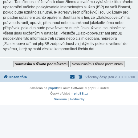
právo. Tato činnost může vést k okamžitému a trvalému vykázání z fóra a/nebo
upozornění vašeho poskytovatele internetových služeb (ISP) na vaši činnost,
pokud bude uznáno za nutné. IP adresy všech příspěvků jsou ukládány pro
případné uplatnění těchto opatření. Souhlasíte s tím, že „Zlatokopove.cz“ má
právo odstranit, upravit, přesunout nebo uzamknout jakékoliv téma nebo
příspěvek, pokud to bude považovat za nutné. Jako uživatel souhlasíte se
všemi údaji uloženými v databázi. Přestože „Zlatokopove.cz“ ani phpBB
neposkytne tyto informace třetí straně nebo cizím osobám, nepřebírá
„Zlatokopove.cz“ ani phpBB zodpovědnost za jakýkoliv pokus o vniknutí do
systému, který by mohl vést ke kompromitaci těchto dat.
Obsah fóra
Všechny časy jsou v
UTC+02:00
Založeno na
phpBB
® Forum Software © phpBB Limited
Český překlad –
phpBB.cz
Soukromí
|
Podmínky