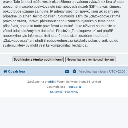
právo. Tato činnost může vést k okamžitému a trvalému vykázání z fóra a/nebo
upozornění vašeho poskytovatele internetových služeb (ISP) na vaši činnost,
pokud bude uznáno za nutné. IP adresy všech příspěvků jsou ukládány pro
případné uplatnění těchto opatření. Souhlasíte s tím, že „Zlatokopove.cz“ má
právo odstranit, upravit, přesunout nebo uzamknout jakékoliv téma nebo
příspěvek, pokud to bude považovat za nutné. Jako uživatel souhlasíte se
všemi údaji uloženými v databázi. Přestože „Zlatokopove.cz“ ani phpBB
neposkytne tyto informace třetí straně nebo cizím osobám, nepřebírá
„Zlatokopove.cz“ ani phpBB zodpovědnost za jakýkoliv pokus o vniknutí do
systému, který by mohl vést ke kompromitaci těchto dat.
Obsah fóra
Všechny časy jsou v
UTC+02:00
Založeno na
phpBB
® Forum Software © phpBB Limited
Český překlad –
phpBB.cz
Soukromí
|
Podmínky