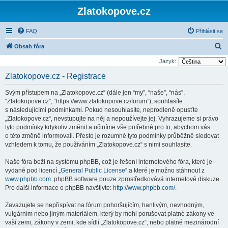
Zlatokopove.cz
FAQ
Přihlásit se
H
Obsah fóra
l
Jazyk:
e
Zlatokopove.cz - Registrace
d
Svým přístupem na „Zlatokopove.cz“ (dále jen “my”, “naše”, “nás”,
a
“Zlatokopove.cz”, “https://www.zlatokopove.cz/forum”), souhlasíte
t
s následujícími podmínkami. Pokud nesouhlasíte, neprodleně opusťte
„Zlatokopove.cz“, nevstupujte na něj a nepoužívejte jej. Vyhrazujeme si právo
tyto podmínky kdykoliv změnit a učiníme vše potřebné pro to, abychom vás
o této změně informovali. Přesto je rozumné tyto podmínky průběžně sledovat
vzhledem k tomu, že používáním „Zlatokopove.cz“ s nimi souhlasíte.
Naše fóra beží na systému phpBB, což je řešení internetového fóra, které je
vydané pod licencí „
General Public License
“ a které je možno stáhnout z
www.phpbb.com
. phpBB software pouze zprostředkovává internetové diskuze.
Pro další informace o phpBB navštivte:
http://www.phpbb.com/
.
Zavazujete se nepřispívat na fórum pohoršujícím, hanlivým, nevhodným,
vulgárním nebo jiným materiálem, který by mohl porušovat platné zákony ve
vaší zemi, zákony v zemi, kde sídlí „Zlatokopove.cz“, nebo platné mezinárodní