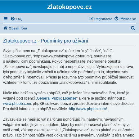
Zlatokopove.cz
FAQ
Registrovat
Přihlásit se
H
Obsah fóra
l
Zlatokopove.cz - Podmínky pro užívání
e
d
Svým přístupem na „Zlatokopove.cz“ (dále jen “my”, “naše”, “nás”,
“Zlatokopove.cz”, “https://www.zlatokopove.cz/forum”), souhlasíte
a
s následujícími podmínkami. Pokud nesouhlasíte, neprodleně opusťte
t
„Zlatokopove.cz“, nevstupujte na něj a nepoužívejte jej. Vyhrazujeme si právo
tyto podmínky kdykoliv změnit a učiníme vše potřebné pro to, abychom vás
o této změně informovali. Přesto je rozumné tyto podmínky průběžně sledovat
vzhledem k tomu, že používáním „Zlatokopove.cz“ s nimi souhlasíte.
Naše fóra beží na systému phpBB, což je řešení internetového fóra, které je
vydané pod licencí „
General Public License
“ a které je možno stáhnout z
www.phpbb.com
. phpBB software pouze zprostředkovává internetové diskuze.
Pro další informace o phpBB navštivte:
http://www.phpbb.com/
.
Zavazujete se nepřispívat na fórum pohoršujícím, hanlivým, nevhodným,
vulgárním nebo jiným materiálem, který by mohl porušovat platné zákony ve
vaší zemi, zákony v zemi, kde sídlí „Zlatokopove.cz“, nebo platné mezinárodní
právo. Tato činnost může vést k okamžitému a trvalému vykázání z fóra a/nebo