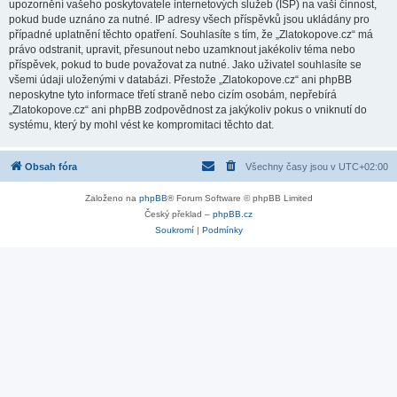
upozornění vašeho poskytovatele internetových služeb (ISP) na vaši činnost,
pokud bude uznáno za nutné. IP adresy všech příspěvků jsou ukládány pro
případné uplatnění těchto opatření. Souhlasíte s tím, že „Zlatokopove.cz“ má
právo odstranit, upravit, přesunout nebo uzamknout jakékoliv téma nebo
příspěvek, pokud to bude považovat za nutné. Jako uživatel souhlasíte se
všemi údaji uloženými v databázi. Přestože „Zlatokopove.cz“ ani phpBB
neposkytne tyto informace třetí straně nebo cizím osobám, nepřebírá
„Zlatokopove.cz“ ani phpBB zodpovědnost za jakýkoliv pokus o vniknutí do
systému, který by mohl vést ke kompromitaci těchto dat.
Obsah fóra
Všechny časy jsou v
UTC+02:00
Založeno na
phpBB
® Forum Software © phpBB Limited
Český překlad –
phpBB.cz
Soukromí
|
Podmínky