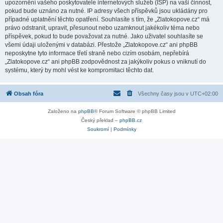
upozornění vašeho poskytovatele internetových služeb (ISP) na vaši činnost,
pokud bude uznáno za nutné. IP adresy všech příspěvků jsou ukládány pro
případné uplatnění těchto opatření. Souhlasíte s tím, že „Zlatokopove.cz“ má
právo odstranit, upravit, přesunout nebo uzamknout jakékoliv téma nebo
příspěvek, pokud to bude považovat za nutné. Jako uživatel souhlasíte se
všemi údaji uloženými v databázi. Přestože „Zlatokopove.cz“ ani phpBB
neposkytne tyto informace třetí straně nebo cizím osobám, nepřebírá
„Zlatokopove.cz“ ani phpBB zodpovědnost za jakýkoliv pokus o vniknutí do
systému, který by mohl vést ke kompromitaci těchto dat.
Obsah fóra
Všechny časy jsou v
UTC+02:00
Založeno na
phpBB
® Forum Software © phpBB Limited
Český překlad –
phpBB.cz
Soukromí
|
Podmínky