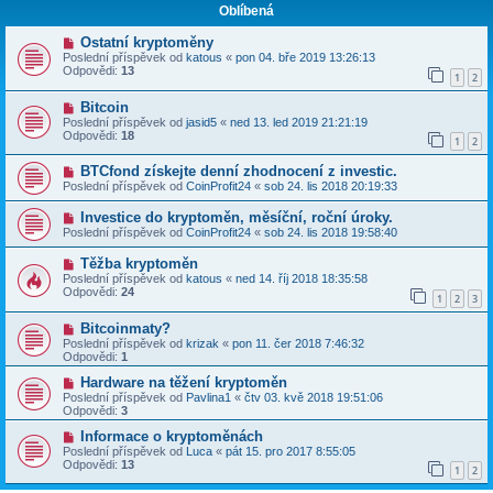
Oblíbená
Ostatní kryptoměny
Poslední příspěvek od
katous
«
pon 04. bře 2019 13:26:13
Odpovědi:
13
1
2
Bitcoin
Poslední příspěvek od
jasid5
«
ned 13. led 2019 21:21:19
Odpovědi:
18
1
2
BTCfond získejte denní zhodnocení z investic.
Poslední příspěvek od
CoinProfit24
«
sob 24. lis 2018 20:19:33
Investice do kryptoměn, měsíční, roční úroky.
Poslední příspěvek od
CoinProfit24
«
sob 24. lis 2018 19:58:40
Těžba kryptoměn
Poslední příspěvek od
katous
«
ned 14. říj 2018 18:35:58
Odpovědi:
24
1
2
3
Bitcoinmaty?
Poslední příspěvek od
krizak
«
pon 11. čer 2018 7:46:32
Odpovědi:
1
Hardware na těžení kryptoměn
Poslední příspěvek od
Pavlina1
«
čtv 03. kvě 2018 19:51:06
Odpovědi:
3
Informace o kryptoměnách
Poslední příspěvek od
Luca
«
pát 15. pro 2017 8:55:05
Odpovědi:
13
1
2