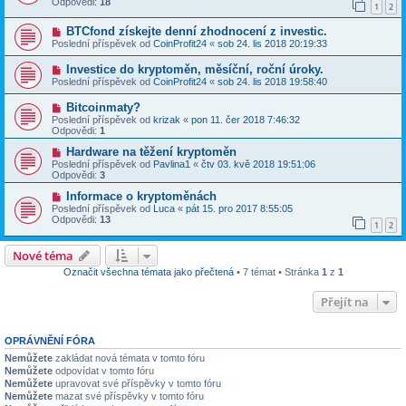
Odpovědi:
18
1
2
BTCfond získejte denní zhodnocení z investic.
Poslední příspěvek od
CoinProfit24
«
sob 24. lis 2018 20:19:33
Investice do kryptoměn, měsíční, roční úroky.
Poslední příspěvek od
CoinProfit24
«
sob 24. lis 2018 19:58:40
Bitcoinmaty?
Poslední příspěvek od
krizak
«
pon 11. čer 2018 7:46:32
Odpovědi:
1
Hardware na těžení kryptoměn
Poslední příspěvek od
Pavlina1
«
čtv 03. kvě 2018 19:51:06
Odpovědi:
3
Informace o kryptoměnách
Poslední příspěvek od
Luca
«
pát 15. pro 2017 8:55:05
Odpovědi:
13
1
2
Nové téma
Označit všechna témata jako přečtená
• 7 témat • Stránka
1
z
1
Přejít na
OPRÁVNĚNÍ FÓRA
Nemůžete
zakládat nová témata v tomto fóru
Nemůžete
odpovídat v tomto fóru
Nemůžete
upravovat své příspěvky v tomto fóru
Nemůžete
mazat své příspěvky v tomto fóru