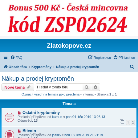
Zlatokopove.cz
FAQ
Registrovat
Přihlásit se
H
Obsah fóra
Kryptoměny
Nákup a prodej kryptoměn
l
Nákup a prodej kryptoměn
e
Hledat
Pokročilé hledání
Nové téma
d
Označit všechna témata jako přečtená
• 7 témat • Stránka
1
z
1
a
Témata
t
Ostatní kryptoměny
Poslední příspěvek od
katous
«
pon 04. bře 2019 13:26:13
Odpovědi:
13
1
2
Bitcoin
Poslední příspěvek od
jasid5
«
ned 13. led 2019 21:21:19