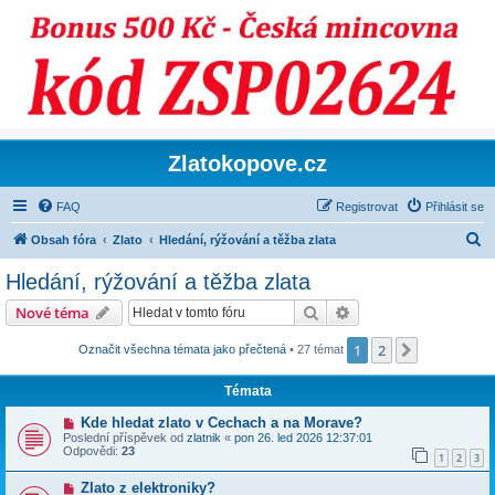
Zlatokopove.cz
FAQ
Registrovat
Přihlásit se
H
Obsah fóra
Zlato
Hledání, rýžování a těžba zlata
l
Hledání, rýžování a těžba zlata
e
Hledat
Pokročilé hledání
Nové téma
d
a
1
2
Další
Označit všechna témata jako přečtená
• 27 témat
t
Témata
Kde hledat zlato v Cechach a na Morave?
Poslední příspěvek od
zlatnik
«
pon 26. led 2026 12:37:01
Odpovědi:
23
1
2
3
Zlato z elektroniky?