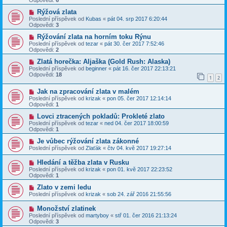
Odpovědi:
6
Rýžová zlata
Poslední příspěvek od
Kubas
«
pát 04. srp 2017 6:20:44
Odpovědi:
3
Rýžování zlata na horním toku Rýnu
Poslední příspěvek od
tezar
«
pát 30. čer 2017 7:52:46
Odpovědi:
2
Zlatá horečka: Aljaška (Gold Rush: Alaska)
Poslední příspěvek od
beginner
«
pát 16. čer 2017 22:13:21
Odpovědi:
18
1
2
Jak na zpracování zlata v malém
Poslední příspěvek od
krizak
«
pon 05. čer 2017 12:14:14
Odpovědi:
1
Lovci ztracených pokladů: Prokleté zlato
Poslední příspěvek od
tezar
«
ned 04. čer 2017 18:00:59
Odpovědi:
1
Je vůbec rýžování zlata zákonné
Poslední příspěvek od
Zlaťák
«
čtv 04. kvě 2017 19:27:14
Hledání a těžba zlata v Rusku
Poslední příspěvek od
krizak
«
pon 01. kvě 2017 22:23:52
Odpovědi:
1
Zlato v zemi ledu
Poslední příspěvek od
krizak
«
sob 24. zář 2016 21:55:56
Monožství zlatinek
Poslední příspěvek od
martyboy
«
stř 01. čer 2016 21:13:24
Odpovědi:
3