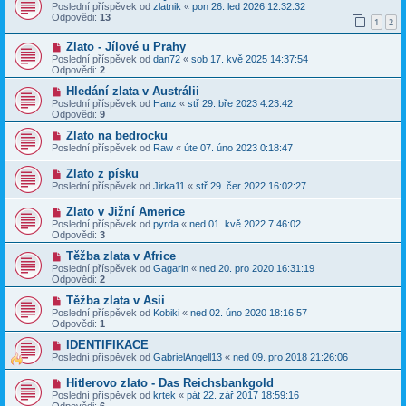
Poslední příspěvek od
zlatnik
«
pon 26. led 2026 12:32:32
Odpovědi:
13
1
2
Zlato - Jílové u Prahy
Poslední příspěvek od
dan72
«
sob 17. kvě 2025 14:37:54
Odpovědi:
2
Hledání zlata v Austrálii
Poslední příspěvek od
Hanz
«
stř 29. bře 2023 4:23:42
Odpovědi:
9
Zlato na bedrocku
Poslední příspěvek od
Raw
«
úte 07. úno 2023 0:18:47
Zlato z písku
Poslední příspěvek od
Jirka11
«
stř 29. čer 2022 16:02:27
Zlato v Jižní Americe
Poslední příspěvek od
pyrda
«
ned 01. kvě 2022 7:46:02
Odpovědi:
3
Těžba zlata v Africe
Poslední příspěvek od
Gagarin
«
ned 20. pro 2020 16:31:19
Odpovědi:
2
Těžba zlata v Asii
Poslední příspěvek od
Kobiki
«
ned 02. úno 2020 18:16:57
Odpovědi:
1
IDENTIFIKACE
Poslední příspěvek od
GabrielAngell13
«
ned 09. pro 2018 21:26:06
Hitlerovo zlato - Das Reichsbankgold
Poslední příspěvek od
krtek
«
pát 22. zář 2017 18:59:16