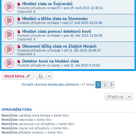
Hledání zlata ve Švýcarsků
Poslední příspěvek od
dan72
«
pon 25. kvě 2015 12:30:11
Odpovědi:
2
Hledání a těžba zlata na Slovensku
Poslední příspěvek od
Hanz
«
ned 17. kvě 2015 14:24:48
Hledání zlata pomocí detektorů kovů
Poslední příspěvek od
Kobiki
«
pon 30. bře 2015 12:56:58
Odpovědi:
3
Obnovení těžby zlata ve Zlatých Horách
Poslední příspěvek od
krizak
«
stř 11. bře 2015 18:46:37
Odpovědi:
1
Detektor kovů na hledání zlata
Poslední příspěvek od
Jacky
«
ned 11. led 2015 8:14:53
Nové téma
1
2
Další
Označit všechna témata jako přečtená
• 27 témat
Přejít na
OPRÁVNĚNÍ FÓRA
Nemůžete
zakládat nová témata v tomto fóru
Nemůžete
odpovídat v tomto fóru
Nemůžete
upravovat své příspěvky v tomto fóru
Nemůžete
mazat své příspěvky v tomto fóru
Nemůžete
přikládat soubory v tomto fóru