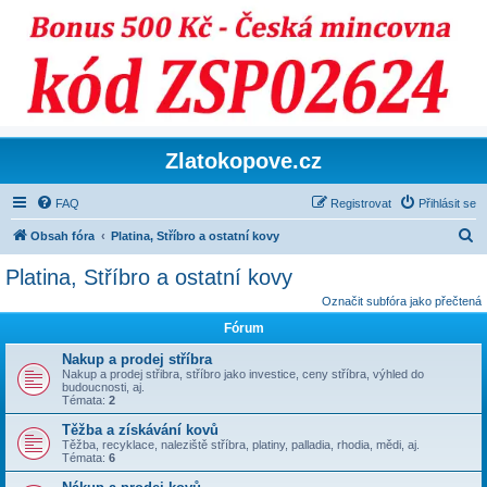
Zlatokopove.cz
FAQ
Registrovat
Přihlásit se
H
Obsah fóra
Platina, Stříbro a ostatní kovy
l
Platina, Stříbro a ostatní kovy
e
Označit subfóra jako přečtená
d
Fórum
a
Nakup a prodej stříbra
t
Nakup a prodej střibra, stříbro jako investice, ceny stříbra, výhled do
budoucnosti, aj.
Témata:
2
Těžba a získávání kovů
Těžba, recyklace, naleziště stříbra, platiny, palladia, rhodia, mědi, aj.
Témata:
6