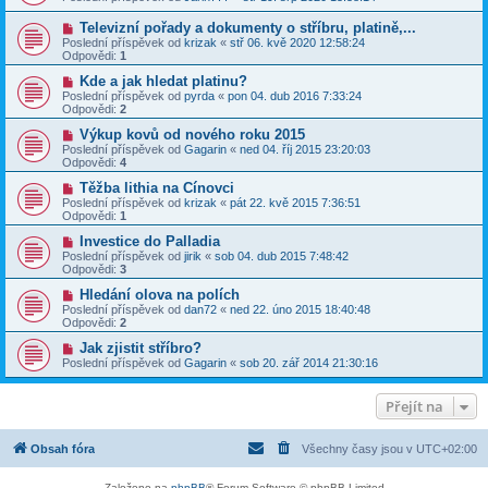
Televizní pořady a dokumenty o stříbru, platině,...
Poslední příspěvek od
krizak
«
stř 06. kvě 2020 12:58:24
Odpovědi:
1
Kde a jak hledat platinu?
Poslední příspěvek od
pyrda
«
pon 04. dub 2016 7:33:24
Odpovědi:
2
Výkup kovů od nového roku 2015
Poslední příspěvek od
Gagarin
«
ned 04. říj 2015 23:20:03
Odpovědi:
4
Těžba lithia na Cínovci
Poslední příspěvek od
krizak
«
pát 22. kvě 2015 7:36:51
Odpovědi:
1
Investice do Palladia
Poslední příspěvek od
jirik
«
sob 04. dub 2015 7:48:42
Odpovědi:
3
Hledání olova na polích
Poslední příspěvek od
dan72
«
ned 22. úno 2015 18:40:48
Odpovědi:
2
Jak zjistit stříbro?
Poslední příspěvek od
Gagarin
«
sob 20. zář 2014 21:30:16
Přejít na
Obsah fóra
Všechny časy jsou v
UTC+02:00
Založeno na
phpBB
® Forum Software © phpBB Limited