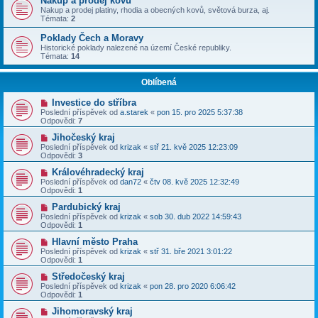
Nákup a prodej kovů
Nakup a prodej platiny, rhodia a obecných kovů, světová burza, aj.
Témata:
2
Poklady Čech a Moravy
Historické poklady nalezené na území České republiky.
Témata:
14
Oblíbená
Investice do stříbra
Poslední příspěvek od
a.starek
«
pon 15. pro 2025 5:37:38
Odpovědi:
7
Jihočeský kraj
Poslední příspěvek od
krizak
«
stř 21. kvě 2025 12:23:09
Odpovědi:
3
Královéhradecký kraj
Poslední příspěvek od
dan72
«
čtv 08. kvě 2025 12:32:49
Odpovědi:
1
Pardubický kraj
Poslední příspěvek od
krizak
«
sob 30. dub 2022 14:59:43
Odpovědi:
1
Hlavní město Praha
Poslední příspěvek od
krizak
«
stř 31. bře 2021 3:01:22
Odpovědi:
1
Středočeský kraj
Poslední příspěvek od
krizak
«
pon 28. pro 2020 6:06:42
Odpovědi:
1
Jihomoravský kraj