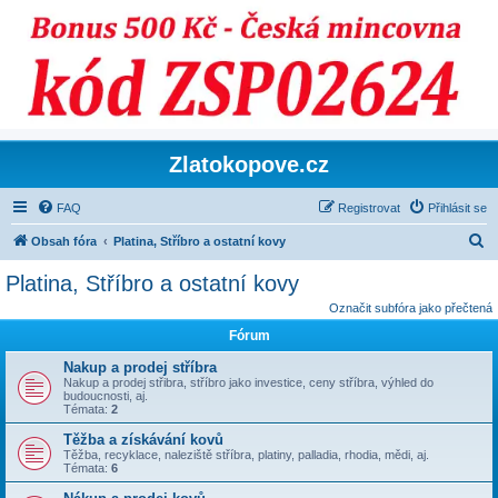
Zlatokopove.cz
FAQ
Registrovat
Přihlásit se
H
Obsah fóra
Platina, Stříbro a ostatní kovy
l
Platina, Stříbro a ostatní kovy
e
Označit subfóra jako přečtená
d
Fórum
a
Nakup a prodej stříbra
t
Nakup a prodej střibra, stříbro jako investice, ceny stříbra, výhled do
budoucnosti, aj.
Témata:
2
Těžba a získávání kovů
Těžba, recyklace, naleziště stříbra, platiny, palladia, rhodia, mědi, aj.
Témata:
6