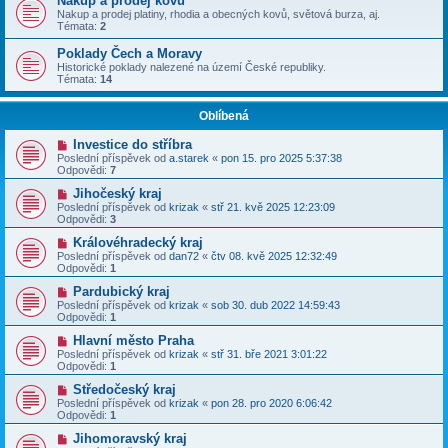
Nákup a prodej kovů
Nakup a prodej platiny, rhodia a obecných kovů, světová burza, aj.
Témata:
2
Poklady Čech a Moravy
Historické poklady nalezené na území České republiky.
Témata:
14
Oblíbená
Investice do stříbra
Poslední příspěvek od
a.starek
«
pon 15. pro 2025 5:37:38
Odpovědi:
7
Jihočeský kraj
Poslední příspěvek od
krizak
«
stř 21. kvě 2025 12:23:09
Odpovědi:
3
Královéhradecký kraj
Poslední příspěvek od
dan72
«
čtv 08. kvě 2025 12:32:49
Odpovědi:
1
Pardubický kraj
Poslední příspěvek od
krizak
«
sob 30. dub 2022 14:59:43
Odpovědi:
1
Hlavní město Praha
Poslední příspěvek od
krizak
«
stř 31. bře 2021 3:01:22
Odpovědi:
1
Středočeský kraj
Poslední příspěvek od
krizak
«
pon 28. pro 2020 6:06:42
Odpovědi:
1
Jihomoravský kraj