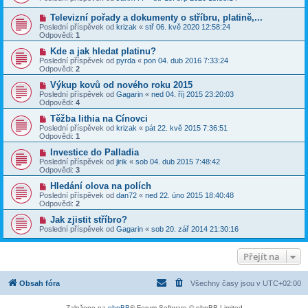
Televizní pořady a dokumenty o stříbru, platině,...
Poslední příspěvek od
krizak
«
stř 06. kvě 2020 12:58:24
Odpovědi:
1
Kde a jak hledat platinu?
Poslední příspěvek od
pyrda
«
pon 04. dub 2016 7:33:24
Odpovědi:
2
Výkup kovů od nového roku 2015
Poslední příspěvek od
Gagarin
«
ned 04. říj 2015 23:20:03
Odpovědi:
4
Těžba lithia na Cínovci
Poslední příspěvek od
krizak
«
pát 22. kvě 2015 7:36:51
Odpovědi:
1
Investice do Palladia
Poslední příspěvek od
jirik
«
sob 04. dub 2015 7:48:42
Odpovědi:
3
Hledání olova na polích
Poslední příspěvek od
dan72
«
ned 22. úno 2015 18:40:48
Odpovědi:
2
Jak zjistit stříbro?
Poslední příspěvek od
Gagarin
«
sob 20. zář 2014 21:30:16
Přejít na
Obsah fóra
Všechny časy jsou v
UTC+02:00
Založeno na
phpBB
® Forum Software © phpBB Limited