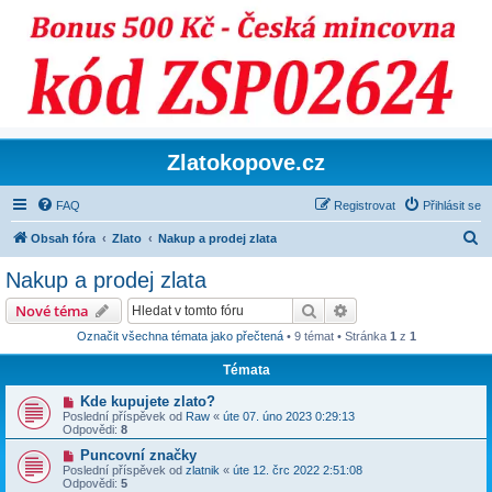
Zlatokopove.cz
FAQ
Registrovat
Přihlásit se
H
Obsah fóra
Zlato
Nakup a prodej zlata
l
Nakup a prodej zlata
e
Hledat
Pokročilé hledání
Nové téma
d
Označit všechna témata jako přečtená
• 9 témat • Stránka
1
z
1
a
Témata
t
Kde kupujete zlato?
Poslední příspěvek od
Raw
«
úte 07. úno 2023 0:29:13
Odpovědi:
8
Puncovní značky
Poslední příspěvek od
zlatnik
«
úte 12. črc 2022 2:51:08
Odpovědi:
5