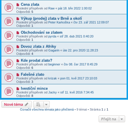
Cena zlata
Poslední příspěvek od
Raw
«
pát 18. bře 2022 1:00:02
Odpovědi:
5
Výkup (prodej) zlata v Brně a okolí
Poslední příspěvek od
Peter Karkoška
«
čtv 23. zář 2021 12:09:07
Odpovědi:
1
Obchodování se zlatem
Poslední příspěvek od
pyrda
«
stř 28. dub 2021 0:40:20
Odpovědi:
1
Dovoz zlata z Afriky
Poslední příspěvek od
Gagarin
«
úte 22. pro 2020 11:28:23
Odpovědi:
4
Kde prodat zlato?
Poslední příspěvek od
beginner
«
čtv 08. čer 2017 8:45:29
Odpovědi:
6
Falešné zlato
Poslední příspěvek od
krizak
«
pon 01. kvě 2017 23:10:03
Odpovědi:
3
Ivestiční mince
Poslední příspěvek od
Jacky
«
stř 11. kvě 2016 7:34:45
Odpovědi:
8
Nové téma
Označit všechna témata jako přečtená
• 9 témat • Stránka
1
z
1
Přejít na