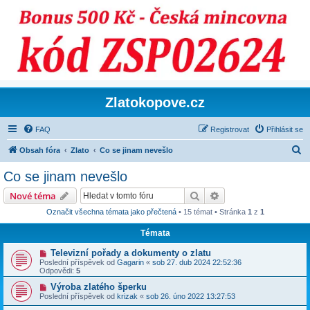
Zlatokopove.cz
FAQ
Registrovat
Přihlásit se
H
Obsah fóra
Zlato
Co se jinam nevešlo
l
Co se jinam nevešlo
e
Hledat
Pokročilé hledání
Nové téma
d
Označit všechna témata jako přečtená
• 15 témat • Stránka
1
z
1
a
Témata
t
Televizní pořady a dokumenty o zlatu
Poslední příspěvek od
Gagarin
«
sob 27. dub 2024 22:52:36
Odpovědi:
5
Výroba zlatého šperku
Poslední příspěvek od
krizak
«
sob 26. úno 2022 13:27:53