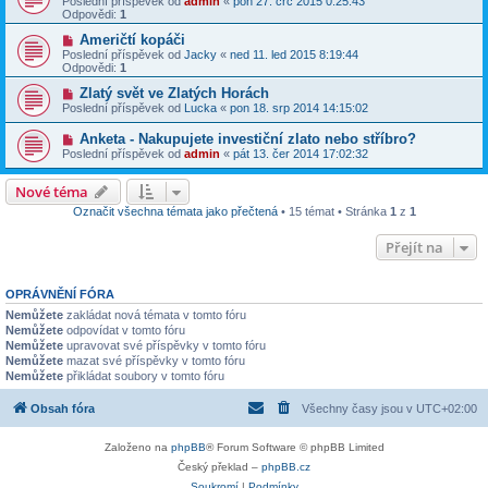
Poslední příspěvek od
admin
«
pon 27. črc 2015 0:25:43
Odpovědi:
1
Američtí kopáči
Poslední příspěvek od
Jacky
«
ned 11. led 2015 8:19:44
Odpovědi:
1
Zlatý svět ve Zlatých Horách
Poslední příspěvek od
Lucka
«
pon 18. srp 2014 14:15:02
Anketa - Nakupujete investiční zlato nebo stříbro?
Poslední příspěvek od
admin
«
pát 13. čer 2014 17:02:32
Nové téma
Označit všechna témata jako přečtená
• 15 témat • Stránka
1
z
1
Přejít na
OPRÁVNĚNÍ FÓRA
Nemůžete
zakládat nová témata v tomto fóru
Nemůžete
odpovídat v tomto fóru
Nemůžete
upravovat své příspěvky v tomto fóru
Nemůžete
mazat své příspěvky v tomto fóru
Nemůžete
přikládat soubory v tomto fóru
Obsah fóra
Všechny časy jsou v
UTC+02:00
Založeno na
phpBB
® Forum Software © phpBB Limited
Český překlad –
phpBB.cz
Soukromí
|
Podmínky