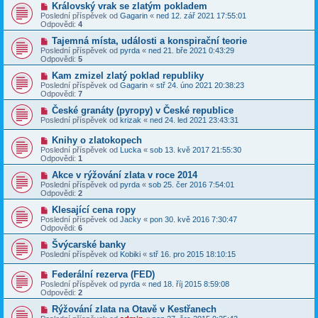
Královský vrak se zlatým pokladem
Poslední příspěvek od
Gagarin
«
ned 12. zář 2021 17:55:01
Odpovědi:
4
Tajemná místa, události a konspirační teorie
Poslední příspěvek od
pyrda
«
ned 21. bře 2021 0:43:29
Odpovědi:
5
Kam zmizel zlatý poklad republiky
Poslední příspěvek od
Gagarin
«
stř 24. úno 2021 20:38:23
Odpovědi:
7
České granáty (pyropy) v České republice
Poslední příspěvek od
krizak
«
ned 24. led 2021 23:43:31
Knihy o zlatokopech
Poslední příspěvek od
Lucka
«
sob 13. kvě 2017 21:55:30
Odpovědi:
1
Akce v rýžování zlata v roce 2014
Poslední příspěvek od
pyrda
«
sob 25. čer 2016 7:54:01
Odpovědi:
2
Klesající cena ropy
Poslední příspěvek od
Jacky
«
pon 30. kvě 2016 7:30:47
Odpovědi:
6
Švýcarské banky
Poslední příspěvek od
Kobiki
«
stř 16. pro 2015 18:10:15
Federální rezerva (FED)
Poslední příspěvek od
pyrda
«
ned 18. říj 2015 8:59:08
Odpovědi:
2
Rýžování zlata na Otavě v Kestřanech