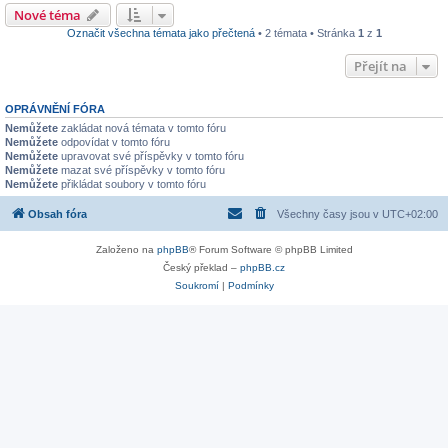
Nové téma
Označit všechna témata jako přečtená
• 2 témata • Stránka
1
z
1
Přejít na
OPRÁVNĚNÍ FÓRA
Nemůžete
zakládat nová témata v tomto fóru
Nemůžete
odpovídat v tomto fóru
Nemůžete
upravovat své příspěvky v tomto fóru
Nemůžete
mazat své příspěvky v tomto fóru
Nemůžete
přikládat soubory v tomto fóru
Obsah fóra
Všechny časy jsou v
UTC+02:00
Založeno na
phpBB
® Forum Software © phpBB Limited
Český překlad –
phpBB.cz
Soukromí
|
Podmínky