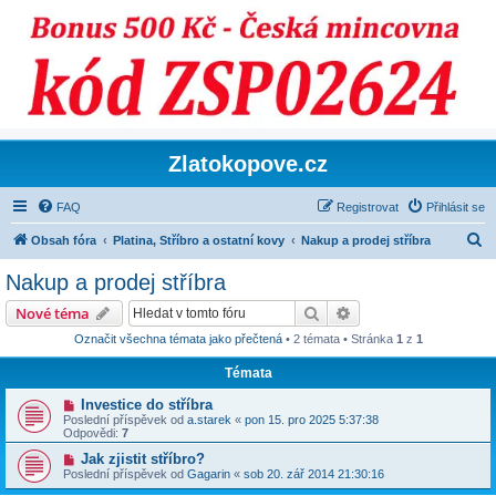
Zlatokopove.cz
FAQ
Registrovat
Přihlásit se
H
Obsah fóra
Platina, Stříbro a ostatní kovy
Nakup a prodej stříbra
l
Nakup a prodej stříbra
e
Hledat
Pokročilé hledání
Nové téma
d
Označit všechna témata jako přečtená
• 2 témata • Stránka
1
z
1
a
Témata
t
Investice do stříbra
Poslední příspěvek od
a.starek
«
pon 15. pro 2025 5:37:38
Odpovědi:
7
Jak zjistit stříbro?
Poslední příspěvek od
Gagarin
«
sob 20. zář 2014 21:30:16