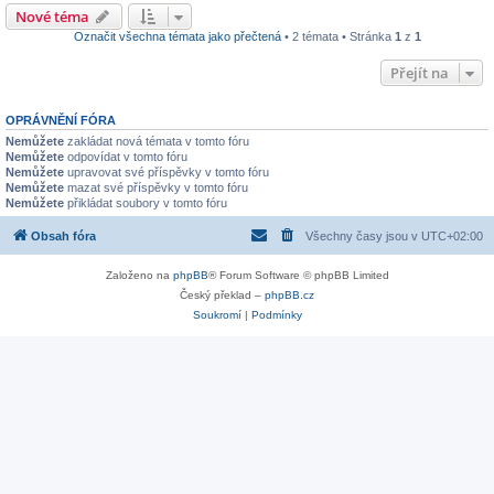
Nové téma
Označit všechna témata jako přečtená
• 2 témata • Stránka
1
z
1
Přejít na
OPRÁVNĚNÍ FÓRA
Nemůžete
zakládat nová témata v tomto fóru
Nemůžete
odpovídat v tomto fóru
Nemůžete
upravovat své příspěvky v tomto fóru
Nemůžete
mazat své příspěvky v tomto fóru
Nemůžete
přikládat soubory v tomto fóru
Obsah fóra
Všechny časy jsou v
UTC+02:00
Založeno na
phpBB
® Forum Software © phpBB Limited
Český překlad –
phpBB.cz
Soukromí
|
Podmínky