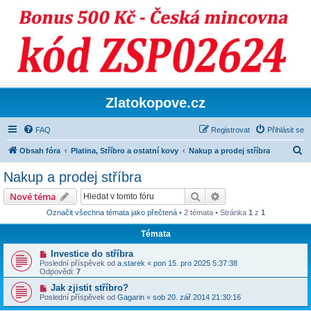
Zlatokopove.cz
FAQ
Registrovat
Přihlásit se
H
Obsah fóra
Platina, Stříbro a ostatní kovy
Nakup a prodej stříbra
l
Nakup a prodej stříbra
e
Hledat
Pokročilé hledání
Nové téma
d
Označit všechna témata jako přečtená
• 2 témata • Stránka
1
z
1
a
Témata
t
Investice do stříbra
Poslední příspěvek od
a.starek
«
pon 15. pro 2025 5:37:38
Odpovědi:
7
Jak zjistit stříbro?
Poslední příspěvek od
Gagarin
«
sob 20. zář 2014 21:30:16