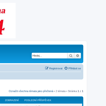
Hledat
Pokročilé hledání
Registrovat
Přihlásit se
Označit všechna témata jako přečtená
• 2 témata • Stránka
1
z
1
ZOBRAZENÍ
POSLEDNÍ PŘÍSPĚVEK