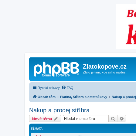
Zlatokopove.cz
Zlato je tam, kde si ho najdeš.
Rychlé odkazy
FAQ
Obsah fóra
Platina, Stříbro a ostatní kovy
Nakup a prodej 
Nakup a prodej stříbra
Hledat
Pokroč
Nové téma
TÉMATA