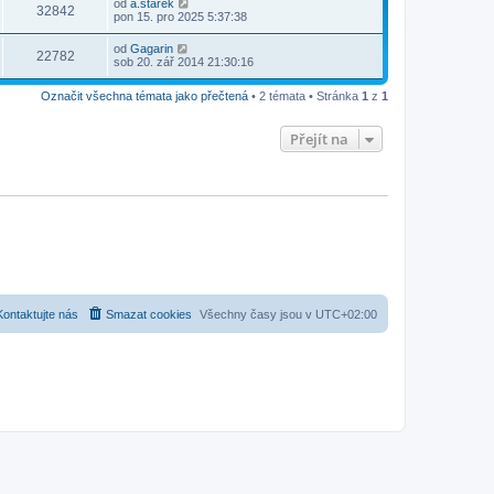
od
a.starek
32842
pon 15. pro 2025 5:37:38
od
Gagarin
22782
sob 20. zář 2014 21:30:16
Označit všechna témata jako přečtená
• 2 témata • Stránka
1
z
1
Přejít na
Kontaktujte nás
Smazat cookies
Všechny časy jsou v
UTC+02:00