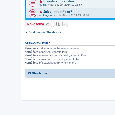
Investice do stříbra
od
niki
»
pát 13. čer 2014 12:23:57
Jak zjistit stříbro?
od
Gagarin
»
sob 20. zář 2014 21:30:16
Nové téma
Vrátit se na Obsah fóra
OPRÁVNĚNÍ FÓRA
Nemůžete
zakládat nová témata v tomto fóru
Nemůžete
odpovídat v tomto fóru
Nemůžete
upravovat své příspěvky v tomto fóru
Nemůžete
mazat své příspěvky v tomto fóru
Nemůžete
přikládat soubory v tomto fóru
Obsah fóra