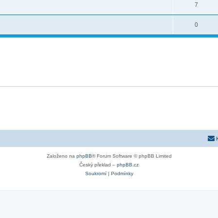
7
0
Založeno na
phpBB
® Forum Software © phpBB Limited
Český překlad –
phpBB.cz
Soukromí
|
Podmínky