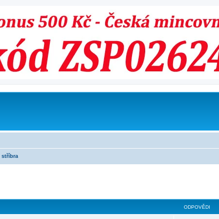
stříbra
ilé hledání
ODPOVĚDI