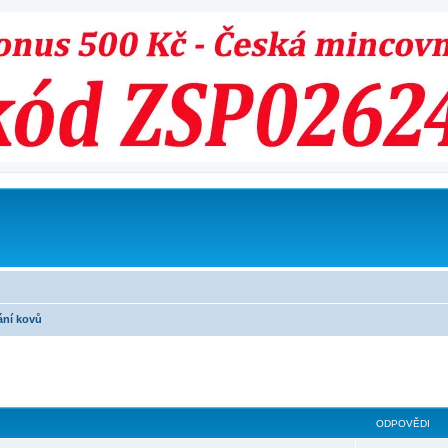
ání kovů
ilé hledání
ODPOVĚDI