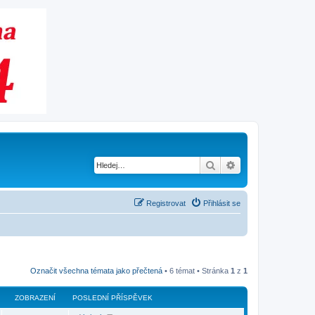
Hledat
Pokročilé hledání
Registrovat
Přihlásit se
Označit všechna témata jako přečtená
• 6 témat • Stránka
1
z
1
ZOBRAZENÍ
POSLEDNÍ PŘÍSPĚVEK