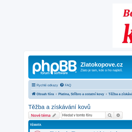
Zlatokopove.cz
Zlato je tam, kde si ho najdeš.
Rychlé odkazy
FAQ
Obsah fóra
Platina, Stříbro a ostatní kovy
Těžba a získáv
Těžba a získávání kovů
Hledat
Pokroč
Nové téma
TÉMATA