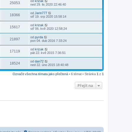
od
krizak
25053
ned 29. lis 2020 22:46:40
od
Jarin777
18366
stř 19. srp 2020 15:58:14
od
krizak
15617
stř 06. kvě 2020 12:58:24
od
pyrda
21897
pon 04. dub 2016 7:33:24
od
krizak
17119
pát 22. kvě 2015 7:36:51
od
dan72
18524
ned 22. úno 2015 18:40:48
Označit všechna témata jako přečtená
• 6 témat • Stránka
1
z
1
Přejít na