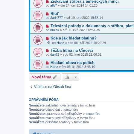
Získávaní stříbra z amerických mincí
od
alik7
»
úte 24. čer 2014 14:01:25
Rtuť
od
Jarin777
»
stř 19. srp 2020 15:58:14
Televizní pořady a dokumenty o stříbru, platin
od
krizak
»
stř 06. kvě 2020 12:54:35
Kde a jak hledat platinu?
od
Hanz
»
sob 06. zář 2014 10:29:29
Těžba lithia na Cínovci
od
dan72
»
sob 02. kvě 2015 21:06:31
Hledání olova na polích
od
Hanz
»
čtv 06. lis 2014 8:43:10
Nové téma
Vrátit se na Obsah fóra
OPRÁVNĚNÍ FÓRA
Nemůžete
zakládat nová témata v tomto fóru
Nemůžete
odpovídat v tomto fóru
Nemůžete
upravovat své příspěvky v tomto fóru
Nemůžete
mazat své příspěvky v tomto fóru
Nemůžete
přikládat soubory v tomto fóru