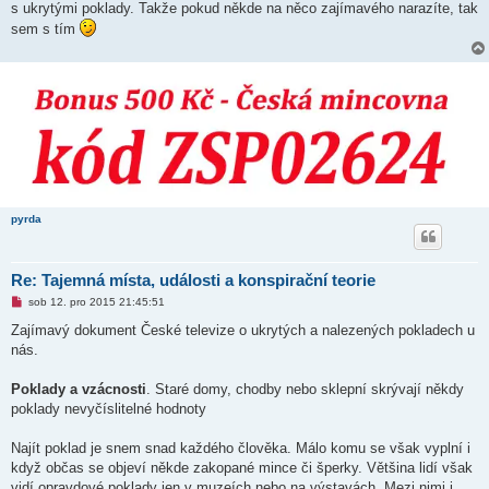
s ukrytými poklady. Takže pokud někde na něco zajímavého narazíte, tak
p
ř
sem s tím
í
s
p
ě
v
e
k
pyrda
Re: Tajemná místa, události a konspirační teorie
N
sob 12. pro 2015 21:45:51
o
v
Zajímavý dokument České televize o ukrytých a nalezených pokladech u
ý
nás.
p
ř
í
Poklady a vzácnosti
. Staré domy, chodby nebo sklepní skrývají někdy
s
p
poklady nevyčíslitelné hodnoty
ě
v
e
Najít poklad je snem snad každého člověka. Málo komu se však vyplní i
k
když občas se objeví někde zakopané mince či šperky. Většina lidí však
vidí opravdové poklady jen v muzeích nebo na výstavách. Mezi nimi i