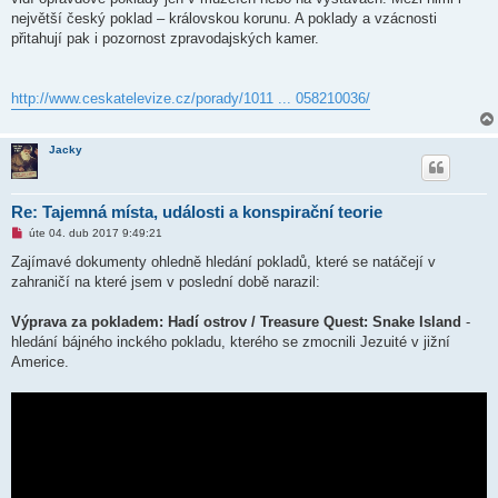
největší český poklad – královskou korunu. A poklady a vzácnosti
přitahují pak i pozornost zpravodajských kamer.
http://www.ceskatelevize.cz/porady/1011 ... 058210036/
Jacky
Re: Tajemná místa, události a konspirační teorie
N
úte 04. dub 2017 9:49:21
o
v
Zajímavé dokumenty ohledně hledání pokladů, které se natáčejí v
ý
zahraničí na které jsem v poslední době narazil:
p
ř
í
Výprava za pokladem: Hadí ostrov / Treasure Quest: Snake Island
-
s
p
hledání bájného inckého pokladu, kterého se zmocnili Jezuité v jižní
ě
Americe.
v
e
k