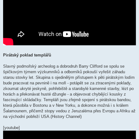
Pirátský poklad templářů
Slavný podmořský archeolog a dobrodruh Barry Clifford se spolu se
špičkovým týmem výzkumníků a odborníků pokouší vyřešit záhadu
starou stovky let. Skupina s ojedinělým přístupem k pěti pirátským lodím
bude pracovat na pevnině i na moři - potápět se za ztracenými poklady,
zkoumat ukryté jeskyně, pohřebiště a starobylé kamenné stavby, lézt po
horách a překonávat husté džungle - a objevovat chybějící kousky z
fascinující skládačky. Templáři jsou zřejmě spojení s pirátskou bandou,
která působila v Bostonu a v New Yorku, a dokonce možná i s králem
Šalamounem, přičemž stopy vedou z Jeruzaléma přes Evropu a Afriku až
na východní pobřeží USA.(History Channel)
[youtube]