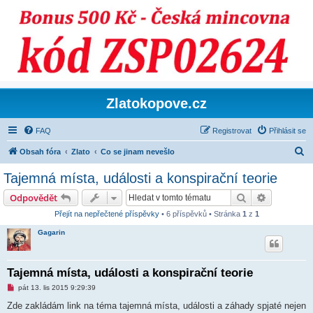
Zlatokopove.cz
FAQ
Registrovat
Přihlásit se
H
Obsah fóra
Zlato
Co se jinam nevešlo
l
Tajemná místa, události a konspirační teorie
e
Hledat
Pokročilé 
Odpovědět
d
Přejít na nepřečtené příspěvky
• 6 příspěvků • Stránka
1
z
1
a
Gagarin
t
Tajemná místa, události a konspirační teorie
N
pát 13. lis 2015 9:29:39
o
v
Zde zakládám link na téma tajemná místa, události a záhady spjaté nejen
ý