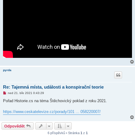
k
pyrda
Re: Tajemná místa, události a konspirační teorie
N
ned 21. bře 2021 0:43:29
o
v
Pořad Historie.cs na téma Štěchovický poklad z roku 2021.
ý
p
ř
https://www.ceskatelevize.cz/porady/101 ... 058220007/
í
s
p
Odpovědět
ě
v
e
6 příspěvků • Stránka
1
z
1