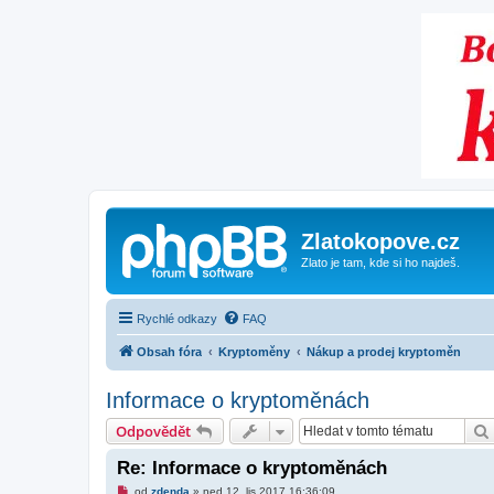
Zlatokopove.cz
Zlato je tam, kde si ho najdeš.
Rychlé odkazy
FAQ
Obsah fóra
Kryptoměny
Nákup a prodej kryptoměn
Informace o kryptoměnách
Odpovědět
Re: Informace o kryptoměnách
N
od
zdenda
»
ned 12. lis 2017 16:36:09