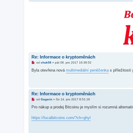
Re: Informace o kryptoměnách
N
od
chuk58
»
pát 08. pro 2017 16:38:52
o
v
Byla otevřena nová
multimediální peněženka
s příležitostí
ý
p
ř
í
s
p
Re: Informace o kryptoměnách
ě
v
N
od
Gagarin
»
čtv 14. pro 2017 8:51:18
e
o
k
v
Pro nákup a prodej Bitcoinu je myslím si rozumná alternati
ý
p
ř
https://localbitcoins.com/?ch=ghyl
í
s
p
ě