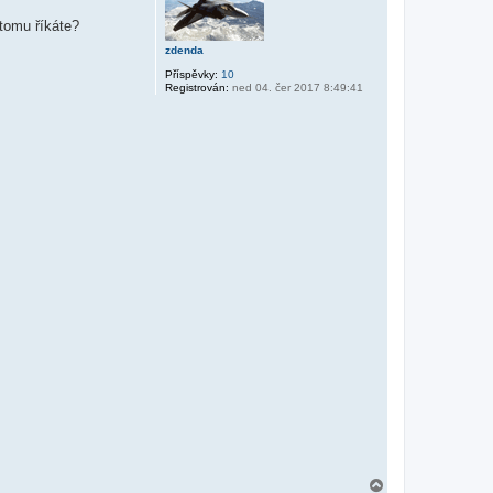
tomu říkáte?
zdenda
Příspěvky:
10
Registrován:
ned 04. čer 2017 8:49:41
N