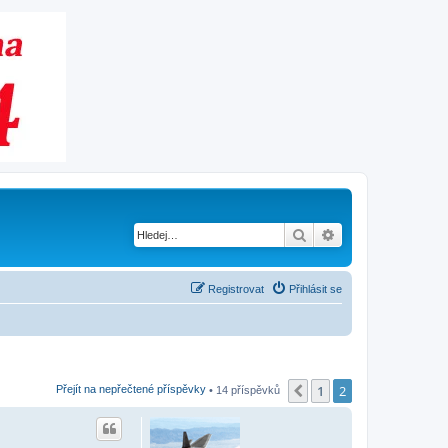
Hledat
Pokročilé hledání
Registrovat
Přihlásit se
1
2
Předchozí
Přejít na nepřečtené příspěvky
• 14 příspěvků