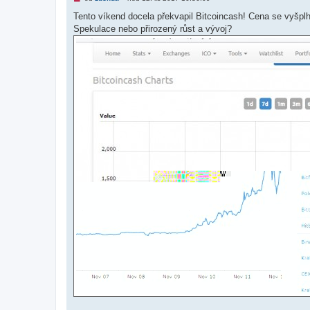
o
v
Tento víkend docela překvapil Bitcoincash! Cena se vyšp
ý
Spekulace nebo přirozený růst a vývoj?
p
ř
í
s
p
ě
v
e
k