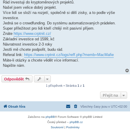
Rád investuji do kryptoměnových projektů.
p
ř
Našel jsem velice dobrý projekt.
í
Více lidí se složí na rozjetí, společně si dělí zisky, a to podle výše
s
p
investice.
ě
Jedná se o crowdfunding. Do systému automatizovaných prádelen.
v
e
Super příležitost pro lidi kteří chtějí mít pasivní příjem.
k
Znáte
https://www.crptnit.cz/
Základní investice od 1599,.kč
Návratnost investice 2-3 roky
Jestli mě chcete podpořit, budu rád.
Referal link:
https://www.crptnit.cz/logs/reff.php?memb=MacMafie
Máte-li otázky a chcete vědět více informací.
Napište nám.
Odpovědět
1 příspěvek • Stránka
1
z
1
Přejít na
Obsah fóra
Všechny časy jsou v
UTC+02:00
Založeno na
phpBB
® Forum Software © phpBB Limited
Český překlad –
phpBB.cz
Soukromí
|
Podmínky