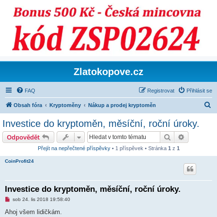
Zlatokopove.cz
FAQ
Registrovat
Přihlásit se
H
Obsah fóra
Kryptoměny
Nákup a prodej kryptoměn
l
Investice do kryptoměn, měsíční, roční úroky.
e
Hledat
Pokročilé 
Odpovědět
d
Přejít na nepřečtené příspěvky
• 1 příspěvek • Stránka
1
z
1
a
CoinProfit24
t
Investice do kryptoměn, měsíční, roční úroky.
N
sob 24. lis 2018 19:58:40
o
v
Ahoj všem lidičkám.
ý