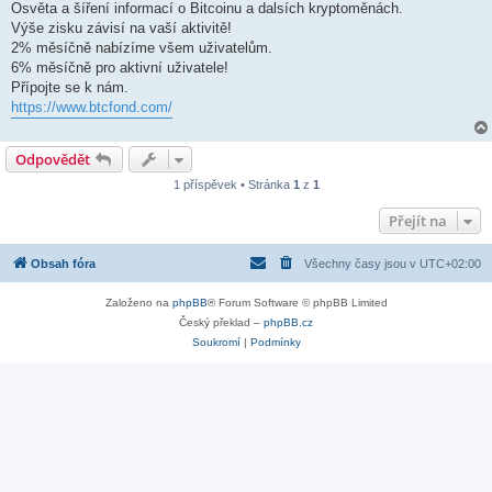
Osvěta a šíření informací o Bitcoinu a dalsích kryptoměnách.
p
ř
Výše zisku závisí na vaší aktivitě!
í
2% měsíčně nabízíme všem uživatelům.
s
p
6% měsíčně pro aktivní uživatele!
ě
Přípojte se k nám.
v
e
https://www.btcfond.com/
k
Odpovědět
1 příspěvek • Stránka
1
z
1
Přejít na
Obsah fóra
Všechny časy jsou v
UTC+02:00
Založeno na
phpBB
® Forum Software © phpBB Limited
Český překlad –
phpBB.cz
Soukromí
|
Podmínky