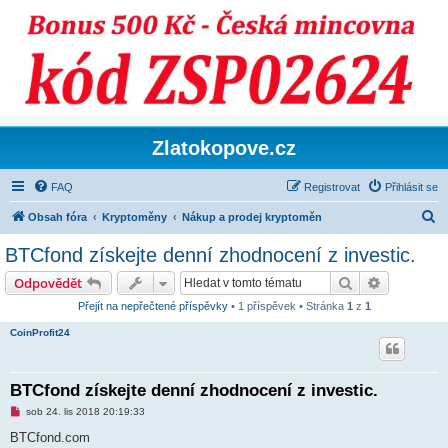
Zlatokopove.cz
FAQ
Registrovat
Přihlásit se
H
Obsah fóra
Kryptoměny
Nákup a prodej kryptoměn
l
BTCfond získejte denní zhodnocení z investic.
e
Hledat
Pokročilé 
Odpovědět
d
Přejít na nepřečtené příspěvky
• 1 příspěvek • Stránka
1
z
1
a
CoinProfit24
t
BTCfond získejte denní zhodnocení z investic.
N
sob 24. lis 2018 20:19:33
o
v
BTCfond.com
ý