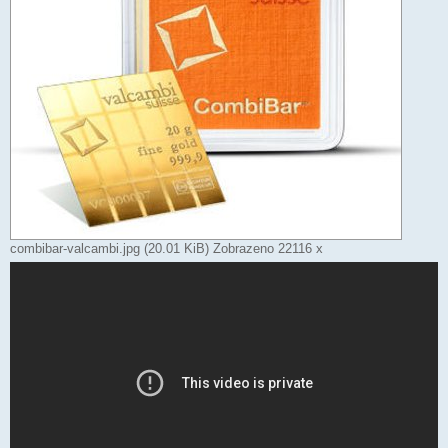
combibar-valcambi.jpg (20.01 KiB) Zobrazeno 22116 x