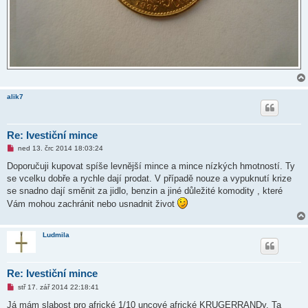
alik7
Re: Ivestiční mince
N
ned 13. črc 2014 18:03:24
o
v
Doporučuji kupovat spíše levnější mince a mince nízkých hmotností. Ty
ý
se vcelku dobře a rychle dají prodat. V případě nouze a vypuknutí krize
p
ř
se snadno dají směnit za jidlo, benzin a jiné důležité komodity , které
í
Vám mohou zachránit nebo usnadnit život
s
p
ě
v
Ludmila
e
k
Re: Ivestiční mince
N
stř 17. zář 2014 22:18:41
o
v
Já mám slabost pro africké 1/10 uncové africké KRUGERRANDy. Ta