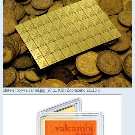
zlate-slitky-valcambi.jpg (97.11 KiB) Zobrazeno 22115 x