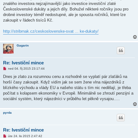
ý
znalého investora nejzajímavější jako investice investiční zlaté
p
ř
Československé dukáty a jejich díly. Bohužel některé ročníky jsou pro
í
drobné investory téměř nedostupné, ale je spousta ročníků, které lze
s
p
zakoupit v řádech tisíců Kč.
ě
v
e
http://stribrnak.cz/ceskoslovenske-svat ... ke-dukaty/
k
Gagarin
Re: Ivestiční mince
N
ned 04. říj 2015 23:17:44
o
v
Dnes je zlato za rozumnou cenu a rozhodně se vyplatí pár zlaťáků na
ý
horší časy zakoupit. Když vidím jak se sem žene vlna nájezdníků z
p
ř
blízkého východu a vlády EU a našeho státu s tím nic nedělají, je třeba
í
počítat s kolapsem ekonomiky v Evropě. Minimálně se zhroutí penzijní a
s
p
sociální systém, který nájezdníci v průběhu let pěkně vysajou.....
ě
v
e
pyrda
k
Re: Ivestiční mince
N
úte 24. lis 2015 2:47:42