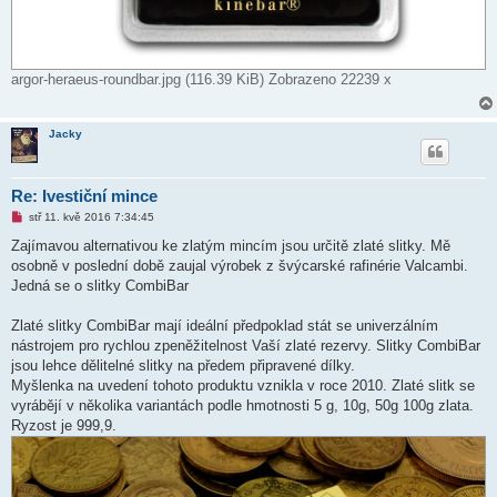
argor-heraeus-roundbar.jpg (116.39 KiB) Zobrazeno 22239 x
Jacky
Re: Ivestiční mince
N
stř 11. kvě 2016 7:34:45
o
v
Zajímavou alternativou ke zlatým mincím jsou určitě zlaté slitky. Mě
ý
osobně v poslední době zaujal výrobek z švýcarské rafinérie Valcambi.
p
ř
Jedná se o slitky CombiBar
í
s
p
Zlaté slitky CombiBar mají ideální předpoklad stát se univerzálním
ě
nástrojem pro rychlou zpeněžitelnost Vaší zlaté rezervy. Slitky CombiBar
v
e
jsou lehce dělitelné slitky na předem připravené dílky.
k
Myšlenka na uvedení tohoto produktu vznikla v roce 2010. Zlaté slitk se
vyrábějí v několika variantách podle hmotnosti 5 g, 10g, 50g 100g zlata.
Ryzost je 999,9.