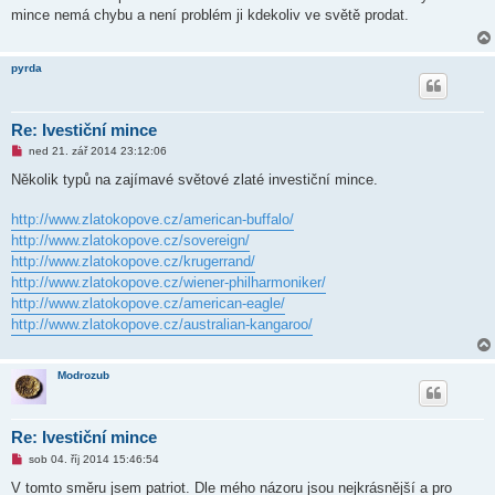
ý
mince nemá chybu a není problém ji kdekoliv ve světě prodat.
p
ř
í
s
pyrda
p
ě
v
e
k
Re: Ivestiční mince
N
ned 21. zář 2014 23:12:06
o
v
Několik typů na zajímavé světové zlaté investiční mince.
ý
p
ř
http://www.zlatokopove.cz/american-buffalo/
í
http://www.zlatokopove.cz/sovereign/
s
p
http://www.zlatokopove.cz/krugerrand/
ě
http://www.zlatokopove.cz/wiener-philharmoniker/
v
e
http://www.zlatokopove.cz/american-eagle/
k
http://www.zlatokopove.cz/australian-kangaroo/
Modrozub
Re: Ivestiční mince
N
sob 04. říj 2014 15:46:54
o
v
V tomto směru jsem patriot. Dle mého názoru jsou nejkrásnější a pro