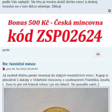
podle Vás nejlepší. Na trhu je mnoho druhů těchto mincí a drobný
p
ř
investor se v tom těžce orientuje. Děkuji
í
s
p
ě
v
e
k
pyrda
Re: Ivestiční mince
N
pon 16. čer 2014 23:28:50
o
v
Já osobně třetinu peněz investuji do zlatých investičních mincí. Kupuji si
ý
převážně 1 dukáty z Vídeňské mincovny s vyobrazením Františka Josefa
p
ř
I. Jsou to pro mě krásné mince i po sto letech. No posuďte sami;-)
í
s
p
ě
v
e
k