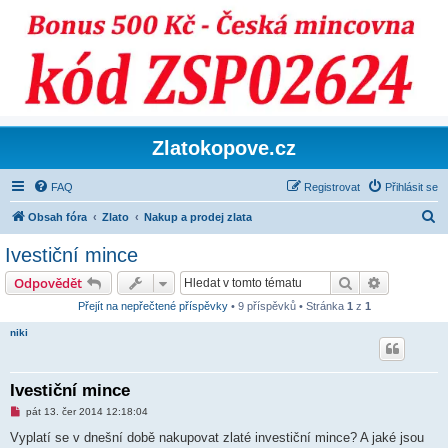
Zlatokopove.cz
FAQ
Registrovat
Přihlásit se
H
Obsah fóra
Zlato
Nakup a prodej zlata
l
Ivestiční mince
e
Hledat
Pokročilé 
Odpovědět
d
Přejít na nepřečtené příspěvky
• 9 příspěvků • Stránka
1
z
1
a
niki
t
Ivestiční mince
N
pát 13. čer 2014 12:18:04
o
v
Vyplatí se v dnešní době nakupovat zlaté investiční mince? A jaké jsou
ý