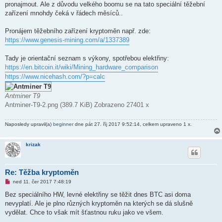
pronajmout. Ale z důvodu velkého boomu se na tato speciální těžební
v
e
zařízení mnohdy čeká v řádech měsíců..
k
Pronájem těžebního zařízení kryptoměn např. zde:
https://www.genesis-mining.com/a/1337389
Tady je orientační seznam s výkony, spotřebou elektřiny:
https://en.bitcoin.it/wiki/Mining_hardware_comparison
https://www.nicehash.com/?p=calc
Antminer T9
Antminer-T9-2.png (389.7 KiB) Zobrazeno 27401 x
Naposledy upravil(a)
beginner
dne pát 27. říj 2017 9:52:14, celkem upraveno 1 x.
krizak
Re: Těžba kryptoměn
N
ned 11. čer 2017 7:48:19
o
v
Bez speciálního HW, levné elektřiny se těžit dnes BTC asi doma
ý
nevyplatí. Ale je plno různých kryptoměn na kterých se dá slušně
p
ř
vydělat. Chce to však mít šťastnou ruku jako ve všem.
í