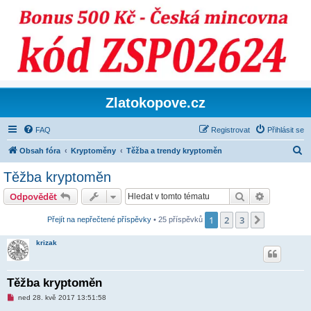
Zlatokopove.cz
FAQ
Registrovat
Přihlásit se
H
Obsah fóra
Kryptoměny
Těžba a trendy kryptoměn
l
Těžba kryptoměn
e
Hledat
Pokročilé 
Odpovědět
d
a
1
2
3
Další
Přejít na nepřečtené příspěvky
• 25 příspěvků
t
krizak
Těžba kryptoměn
N
ned 28. kvě 2017 13:51:58
o