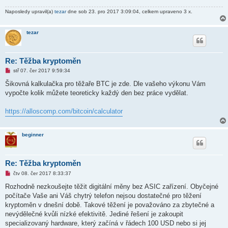
s
p
Naposledy upravil(a)
tezar
dne sob 23. pro 2017 3:09:04, celkem upraveno 3 x.
ě
v
e
tezar
k
Re: Těžba kryptoměn
N
stř 07. čer 2017 9:59:34
o
v
Šikovná kalkulačka pro těžaře BTC je zde. Dle vašeho výkonu Vám
ý
vypočte kolik můžete teoreticky každý den bez práce vydělat.
p
ř
í
https://alloscomp.com/bitcoin/calculator
s
p
ě
v
beginner
e
k
Re: Těžba kryptoměn
N
čtv 08. čer 2017 8:33:37
o
v
Rozhodně nezkoušejte těžit digitální měny bez ASIC zařízení. Obyčejné
ý
počítače Vaše ani Váš chytrý telefon nejsou dostatečné pro těžení
p
ř
kryptoměn v dnešní době. Takové těžení je považováno za zbytečné a
í
nevýdělečné kvůli nízké efektivitě. Jediné řešení je zakoupit
s
p
specializovaný hardware, který začíná v řádech 100 USD nebo si jej
ě