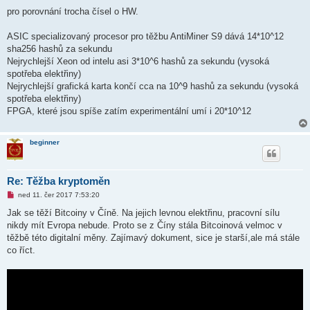
s
p
pro porovnání trocha čísel o HW.
ě
v
e
ASIC specializovaný procesor pro těžbu AntiMiner S9 dává 14*10^12
k
sha256 hashů za sekundu
Nejrychlejší Xeon od intelu asi 3*10^6 hashů za sekundu (vysoká
spotřeba elektřiny)
Nejrychlejší grafická karta končí cca na 10^9 hashů za sekundu (vysoká
spotřeba elektřiny)
FPGA, které jsou spíše zatím experimentální umí i 20*10^12
beginner
Re: Těžba kryptoměn
N
ned 11. čer 2017 7:53:20
o
v
Jak se těží Bitcoiny v Číně. Na jejich levnou elektřinu, pracovní sílu
ý
nikdy mít Evropa nebude. Proto se z Číny stála Bitcoinová velmoc v
p
ř
těžbě této digitalní měny. Zajímavý dokument, sice je starší,ale má stále
í
co říct.
s
p
ě
v
e
k