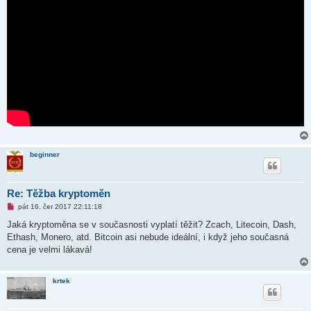
beginner
Re: Těžba kryptoměn
N
pát 16. čer 2017 22:11:18
o
v
Jaká kryptoměna se v současnosti vyplatí těžit? Zcach, Litecoin, Dash,
ý
Ethash, Monero, atd. Bitcoin asi nebude ideální, i když jeho současná
p
ř
cena je velmi lákavá!
í
s
p
ě
krtek
v
e
k