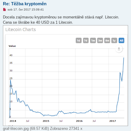
Re: Těžba kryptoměn
N
sob 17. čer 2017 15:09:41
o
v
Docela zajímavou kryptoměnou se momentálně stává např. Litecoin.
ý
Cena se škrábe ke 40 USD za 1 Litecoin.
p
ř
í
s
p
ě
v
e
k
graf-litecoin.jpg (69.57 KiB) Zobrazeno 27341 x