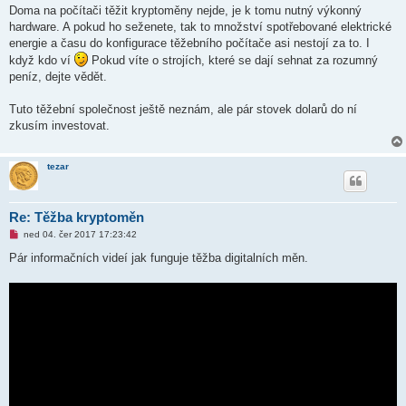
v
Doma na počítači těžit kryptoměny nejde, je k tomu nutný výkonný
ý
hardware. A pokud ho seženete, tak to množství spotřebované elektrické
p
ř
energie a času do konfigurace těžebního počítače asi nestojí za to. I
í
když kdo ví
Pokud víte o strojích, které se dají sehnat za rozumný
s
p
peníz, dejte vědět.
ě
v
e
Tuto těžební společnost ještě neznám, ale pár stovek dolarů do ní
k
zkusím investovat.
tezar
Re: Těžba kryptoměn
N
ned 04. čer 2017 17:23:42
o
v
Pár informačních videí jak funguje těžba digitalních měn.
ý
p
ř
í
s
p
ě
v
e
k