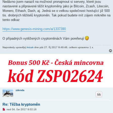
v
Nedávno jsem narazil na možnost pronajmout si servery, které jsou
ý
nastavené a připravené těžit kryptoměny jako je Bitcoin, Zcash, Litecoin,
p
ř
Monero, Ethash, Dash, aj. Jedná se o velkou společnost hostující již 500
í
tis. drobných těžitelů kryptoměn. Tak pokud budete mít zájem mrkněte na
s
p
tento odkaz
ě
v
e
https://www.genesis-mining.com/a/1337390
k
O případných vytěžených cryptoměnách Vám poreferuji
Naposledy upravil(a)
krizak
dne pát 27. říj 2017 9:49:46, celkem upraveno 1 x.
zdenda
Re: Těžba kryptoměn
N
ned 04. čer 2017 9:02:16
o