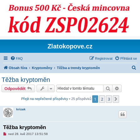
Zlatokopove.cz
FAQ
Registrovat
Přihlásit se
H
Obsah fóra
Kryptoměny
Těžba a trendy kryptoměn
l
Těžba kryptoměn
e
Hledat
Pokročilé 
Odpovědět
d
a
1
2
3
Další
Přejít na nepřečtené příspěvky
• 25 příspěvků
t
krizak
Těžba kryptoměn
N
ned 28. kvě 2017 13:51:58
o