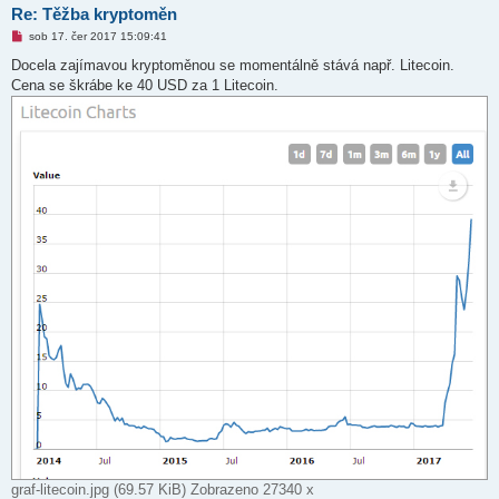
Re: Těžba kryptoměn
N
sob 17. čer 2017 15:09:41
o
v
Docela zajímavou kryptoměnou se momentálně stává např. Litecoin.
ý
Cena se škrábe ke 40 USD za 1 Litecoin.
p
ř
í
s
p
ě
v
e
k
graf-litecoin.jpg (69.57 KiB) Zobrazeno 27340 x