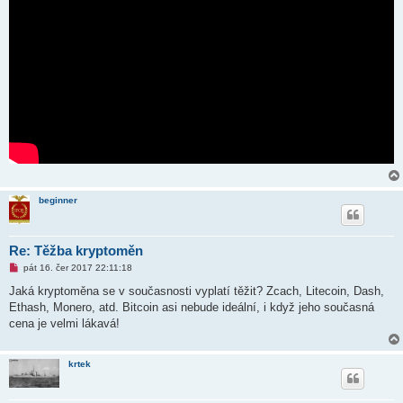
beginner
Re: Těžba kryptoměn
N
pát 16. čer 2017 22:11:18
o
v
Jaká kryptoměna se v současnosti vyplatí těžit? Zcach, Litecoin, Dash,
ý
Ethash, Monero, atd. Bitcoin asi nebude ideální, i když jeho současná
p
ř
cena je velmi lákavá!
í
s
p
ě
krtek
v
e
k