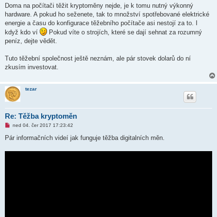
v
Doma na počítači těžit kryptoměny nejde, je k tomu nutný výkonný
ý
hardware. A pokud ho seženete, tak to množství spotřebované elektrické
p
ř
energie a času do konfigurace těžebního počítače asi nestojí za to. I
í
když kdo ví
Pokud víte o strojích, které se dají sehnat za rozumný
s
p
peníz, dejte vědět.
ě
v
e
Tuto těžební společnost ještě neznám, ale pár stovek dolarů do ní
k
zkusím investovat.
tezar
Re: Těžba kryptoměn
N
ned 04. čer 2017 17:23:42
o
v
Pár informačních videí jak funguje těžba digitalních měn.
ý
p
ř
í
s
p
ě
v
e
k