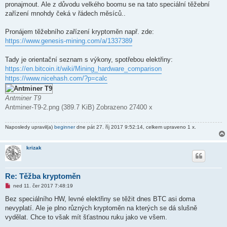
pronajmout. Ale z důvodu velkého boomu se na tato speciální těžební
v
e
zařízení mnohdy čeká v řádech měsíců..
k
Pronájem těžebního zařízení kryptoměn např. zde:
https://www.genesis-mining.com/a/1337389
Tady je orientační seznam s výkony, spotřebou elektřiny:
https://en.bitcoin.it/wiki/Mining_hardware_comparison
https://www.nicehash.com/?p=calc
Antminer T9
Antminer-T9-2.png (389.7 KiB) Zobrazeno 27400 x
Naposledy upravil(a)
beginner
dne pát 27. říj 2017 9:52:14, celkem upraveno 1 x.
krizak
Re: Těžba kryptoměn
N
ned 11. čer 2017 7:48:19
o
v
Bez speciálního HW, levné elektřiny se těžit dnes BTC asi doma
ý
nevyplatí. Ale je plno různých kryptoměn na kterých se dá slušně
p
ř
vydělat. Chce to však mít šťastnou ruku jako ve všem.
í