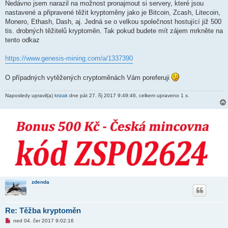
v
Nedávno jsem narazil na možnost pronajmout si servery, které jsou
ý
nastavené a připravené těžit kryptoměny jako je Bitcoin, Zcash, Litecoin,
p
ř
Monero, Ethash, Dash, aj. Jedná se o velkou společnost hostující již 500
í
tis. drobných těžitelů kryptoměn. Tak pokud budete mít zájem mrkněte na
s
p
tento odkaz
ě
v
e
https://www.genesis-mining.com/a/1337390
k
O případných vytěžených cryptoměnách Vám poreferuji
Naposledy upravil(a)
krizak
dne pát 27. říj 2017 9:49:46, celkem upraveno 1 x.
zdenda
Re: Těžba kryptoměn
N
ned 04. čer 2017 9:02:16
o