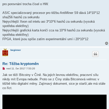
s
p
pro porovnání trocha čísel o HW.
ě
v
e
ASIC specializovaný procesor pro těžbu AntiMiner S9 dává 14*10^12
k
sha256 hashů za sekundu
Nejrychlejší Xeon od intelu asi 3*10^6 hashů za sekundu (vysoká
spotřeba elektřiny)
Nejrychlejší grafická karta končí cca na 10^9 hashů za sekundu (vysoká
spotřeba elektřiny)
FPGA, které jsou spíše zatím experimentální umí i 20*10^12
beginner
Re: Těžba kryptoměn
N
ned 11. čer 2017 7:53:20
o
v
Jak se těží Bitcoiny v Číně. Na jejich levnou elektřinu, pracovní sílu
ý
nikdy mít Evropa nebude. Proto se z Číny stála Bitcoinová velmoc v
p
ř
těžbě této digitalní měny. Zajímavý dokument, sice je starší,ale má stále
í
co říct.
s
p
ě
v
e
k