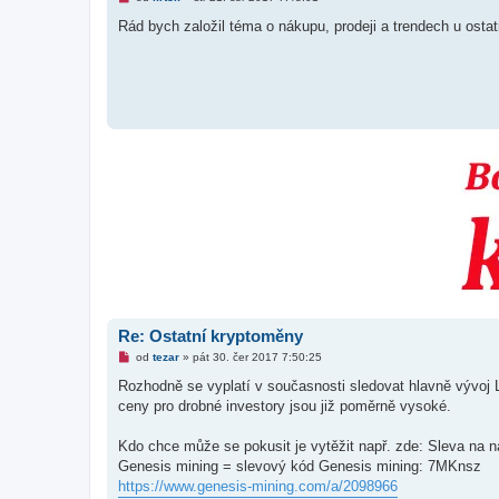
o
v
Rád bych založil téma o nákupu, prodeji a trendech u ost
ý
p
ř
í
s
p
ě
v
e
k
Re: Ostatní kryptoměny
N
od
tezar
»
pát 30. čer 2017 7:50:25
o
v
Rozhodně se vyplatí v současnosti sledovat hlavně vývoj L
ý
ceny pro drobné investory jsou již poměrně vysoké.
p
ř
í
Kdo chce může se pokusit je vytěžit např. zde: Sleva na n
s
p
Genesis mining = slevový kód Genesis mining: 7MKnsz
ě
https://www.genesis-mining.com/a/2098966
v