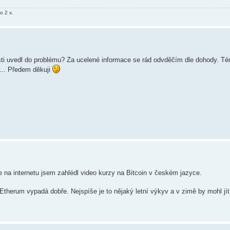
o 2 x.
sti uvedl do problému? Za ucelené informace se rád odvděčím dle dohody. T
... Předem děkuji
le na internetu jsem zahlédl video kurzy na Bitcoin v českém jazyce.
Etherum vypadá dobře. Nejspíše je to nějaký letní výkyv a v zimě by mohl jít