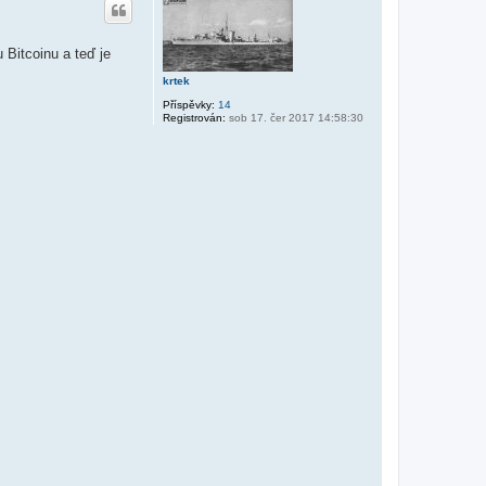
o
r
u
Bitcoinu a teď je
krtek
Příspěvky:
14
Registrován:
sob 17. čer 2017 14:58:30