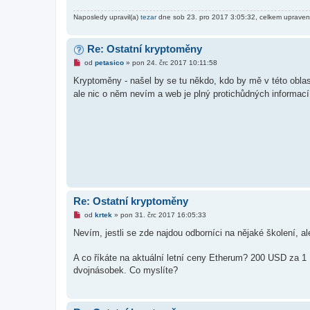
e
k
Naposledy upravil(a)
tezar
dne sob 23. pro 2017 3:05:32, celkem upraven
Re: Ostatní kryptoměny
N
od
petasico
»
pon 24. črc 2017 10:11:58
o
v
Kryptoměny - našel by se tu někdo, kdo by mě v této obla
ý
ale nic o něm nevím a web je plný protichůdných informací
p
ř
í
s
p
ě
v
e
k
Re: Ostatní kryptoměny
N
od
krtek
»
pon 31. črc 2017 16:05:33
o
v
Nevím, jestli se zde najdou odborníci na nějaké školení, a
ý
p
ř
A co říkáte na aktuální letní ceny Etherum? 200 USD za 1 
í
dvojnásobek. Co myslíte?
s
p
ě
v
e