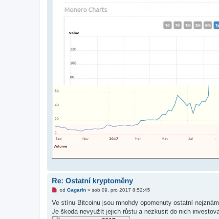
Re: Ostatní kryptoměny
N
od
Gagarin
»
sob 09. pro 2017 8:52:45
o
v
Ve stínu Bitcoinu jsou mnohdy opomenuty ostatní nejzná
ý
Je škoda nevyužít jejich růstu a nezkusit do nich investova
p
ř