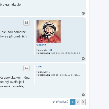
ě pyramida ale
N
a
h
o
r
u
, ale jsou poměrně
dky se při dnešních
Gagarin
Příspěvky:
38
Registrován:
sob 20. zář 2014 6:42:31
N
a
h
Luca
o
r
Příspěvky:
3
Registrován:
pát 15. pro 2017 8:41:01
u
ová spekulativní měna,
se prý uvolňuje 1
 masově zaváděli,
N
a
1
2
h
Další
14 příspěvků
o
r