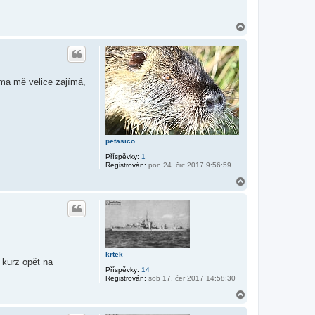
N
a
h
o
r
u
éma mě velice zajímá,
petasico
Příspěvky:
1
Registrován:
pon 24. črc 2017 9:56:59
N
a
h
o
r
u
krtek
 kurz opět na
Příspěvky:
14
Registrován:
sob 17. čer 2017 14:58:30
N
a
h