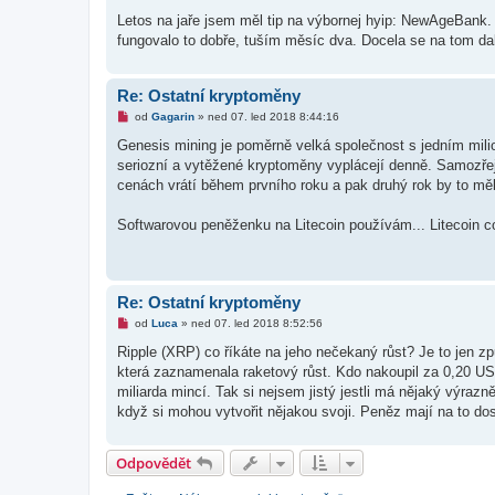
s
p
Letos na jaře jsem měl tip na výbornej hyip: NewAgeBank
ě
fungovalo to dobře, tuším měsíc dva. Docela se na tom dalo
v
e
k
Re: Ostatní kryptoměny
N
od
Gagarin
»
ned 07. led 2018 8:44:16
o
v
Genesis mining je poměrně velká společnost s jedním mili
ý
seriozní a vytěžené kryptoměny vyplácejí denně. Samozřej
p
ř
cenách vrátí během prvního roku a pak druhý rok by to mě
í
s
p
Softwarovou peněženku na Litecoin používám... Litecoin c
ě
v
e
k
Re: Ostatní kryptoměny
N
od
Luca
»
ned 07. led 2018 8:52:56
o
v
Ripple (XRP) co říkáte na jeho nečekaný růst? Je to jen způ
ý
která zaznamenala raketový růst. Kdo nakoupil za 0,20 US
p
ř
miliarda mincí. Tak si nejsem jistý jestli má nějaký výra
í
když si mohou vytvořit nějakou svoji. Peněz mají na to dos
s
p
ě
v
Odpovědět
e
k