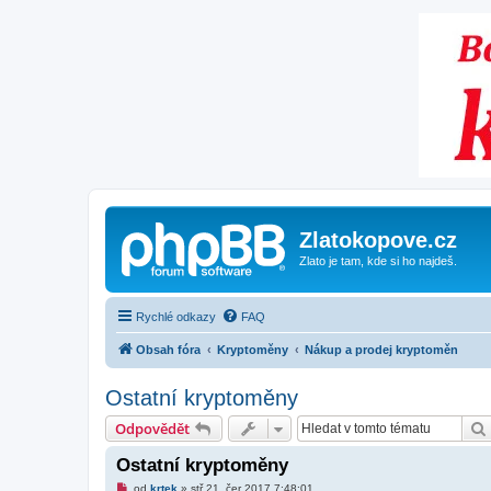
Zlatokopove.cz
Zlato je tam, kde si ho najdeš.
Rychlé odkazy
FAQ
Obsah fóra
Kryptoměny
Nákup a prodej kryptoměn
Ostatní kryptoměny
Odpovědět
Ostatní kryptoměny
N
od
krtek
»
stř 21. čer 2017 7:48:01