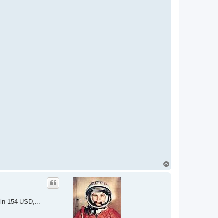
N
a
h
o
r
u
in 154 USD,...