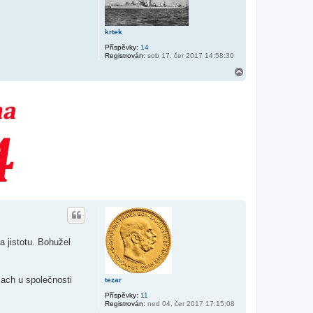
krtek
Příspěvky:
14
Registrován:
sob 17. čer 2017 14:58:30
N
a
h
o
r
u
 jistotu. Bohužel
cach u společnosti
tezar
Příspěvky:
11
Registrován:
ned 04. čer 2017 17:15:08