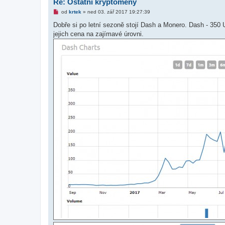
Re: Ostatní kryptoměny
k
N
od
krtek
»
ned 03. zář 2017 19:27:39
o
v
Dobře si po letní sezoně stojí Dash a Monero. Dash - 350
ý
jejich cena na zajímavé úrovni.
p
ř
í
s
p
ě
v
e
k