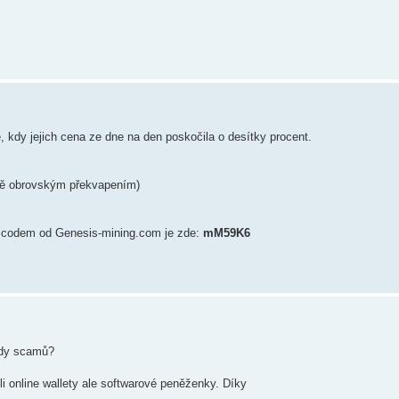
, kdy jejich cena ze dne na den poskočila o desítky procent.
o mě obrovským překvapením)
mo codem od Genesis-mining.com je zde:
mM59K6
řady scamů?
i online wallety ale softwarové peněženky. Díky