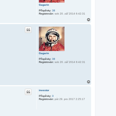
Gagarin
Příspěvky:
38
Registrován:
sob 20. zář 2014 6:42:31
N
a
h
o
r
u
Gagarin
Příspěvky:
38
Registrován:
sob 20. zář 2014 6:42:31
N
a
h
investor
o
r
Příspěvky:
3
Registrován:
pát 29. pro 2017 2:25:17
u