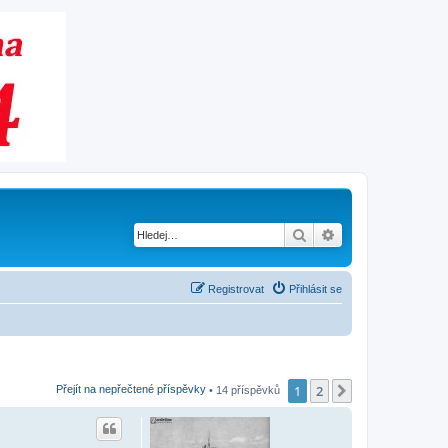
Hledat
Pokročilé hledání
Registrovat
Přihlásit se
1
2
Další
Přejít na nepřečtené příspěvky
• 14 příspěvků