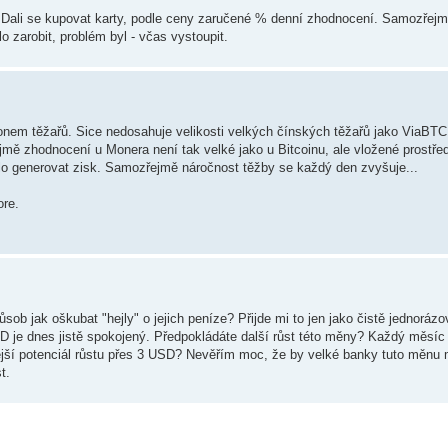
. Dali se kupovat karty, podle ceny zaručené % denní zhodnocení. Samozřejm
 zarobit, problém byl - včas vystoupit.
onem těžařů. Sice nedosahuje velikosti velkých čínských těžařů jako ViaBTC
mě zhodnocení u Monera není tak velké jako u Bitcoinu, ale vložené prostře
lo generovat zisk. Samozřejmě náročnost těžby se každý den zvyšuje...
ore.
sob jak oškubat "hejly" o jejich peníze? Přijde mi to jen jako čistě jednoráz
D je dnes jistě spokojený. Předpokládáte další růst této měny? Každý měsíc 
znější potenciál růstu přes 3 USD? Nevěřím moc, že by velké banky tuto měnu
t.