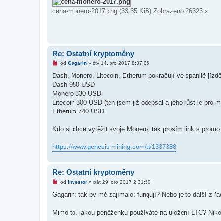
í
cena-monero-2017.png (33.35 KiB) Zobrazeno 26323 x
s
p
ě
v
e
k
Re: Ostatní kryptoměny
N
od
Gagarin
»
čtv 14. pro 2017 8:37:06
o
v
Dash, Monero, Litecoin, Etherum pokračují ve spanilé jízdě
ý
Dash 950 USD
p
ř
Monero 330 USD
í
Litecoin 300 USD (ten jsem již odepsal a jeho růst je pr
s
p
Etherum 740 USD
ě
v
e
Kdo si chce vytěžit svoje Monero, tak prosím link s pro
k
https://www.genesis-mining.com/a/1337388
Re: Ostatní kryptoměny
N
od
investor
»
pát 29. pro 2017 2:31:50
o
v
Gagarin: tak by mě zajímalo: fungují? Nebo je to další z 
ý
p
ř
Mimo to, jakou peněženku používáte na uložení LTC? Nikol
í