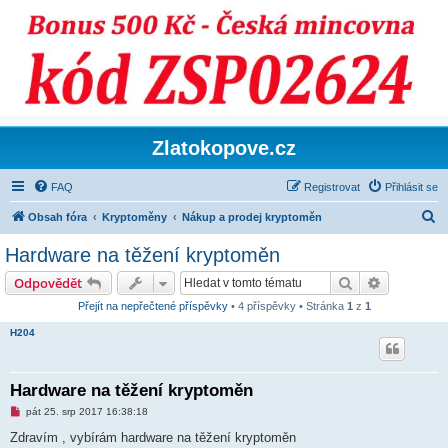
Zlatokopove.cz
FAQ
Registrovat
Přihlásit se
H
Obsah fóra
Kryptoměny
Nákup a prodej kryptoměn
l
Hardware na těžení kryptoměn
e
Hledat
Pokročilé 
Odpovědět
d
Přejít na nepřečtené příspěvky
• 4 příspěvky • Stránka
1
z
1
a
H204
t
Hardware na těžení kryptoměn
N
pát 25. srp 2017 16:38:18
o
v
Zdravím , vybírám hardware na těžení kryptoměn
ý