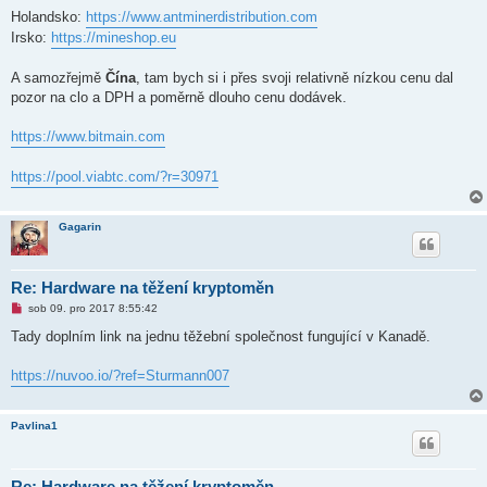
Holandsko:
https://www.antminerdistribution.com
Irsko:
https://mineshop.eu
A samozřejmě
Čína
, tam bych si i přes svoji relativně nízkou cenu dal
pozor na clo a DPH a poměrně dlouho cenu dodávek.
https://www.bitmain.com
https://pool.viabtc.com/?r=30971
Gagarin
Re: Hardware na těžení kryptoměn
N
sob 09. pro 2017 8:55:42
o
v
Tady doplním link na jednu těžební společnost fungující v Kanadě.
ý
p
ř
https://nuvoo.io/?ref=Sturmann007
í
s
p
ě
Pavlina1
v
e
k
Re: Hardware na těžení kryptoměn