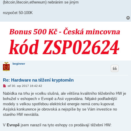
(bitcoin,litecoin,ethereum) nebránim se jiným
p
ř
í
rozpočet 50-100K
s
p
ě
v
e
k
beginner
Re: Hardware na těžení kryptoměn
N
stř 30. srp 2017 16:42:42
o
v
Nabídka na trhu je vcelku slušná, ale většina kvalitního těžebního HW je
ý
bohužel v eshopech v Evropě a Asii vyprodána. Nějaké podřadnější
p
ř
modely s velkou spotřebou elektrické energie nemá cenu kupovat.
í
Asijská konkurence je obrovská a nejspíše by se Vám investice no
s
p
starého HW nevrátila.
ě
v
e
V
Evropě
jsem narazil na tyto eshopy co prodávají těžební HW:
k