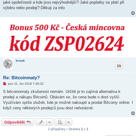
jaké společnosti a kde jsou nejvýhodnější? Jaké poplatky se platí při
p
ř
výběru nebo prodeji? Děkuji za info
í
s
p
ě
v
e
k
krizak
Re: Bitcoinmaty?
N
pon 11. čer 2018 7:46:32
o
v
S bitcoinomaty zkušenost nemám. Určitě je to zajímá alternativa k
ý
prodeji a nákupu Bitcoinů. Obávám se, že cena bude o dost vyšší.
p
ř
Využívám spíše služeb, kde je možné nakoupit a prodat Bitcoiny online. I
í
když ceny některých prodejců jsou dost nehorázné.
s
p
ě
v
Odpovědět
e
k
2 příspěvky • Stránka
1
z
1