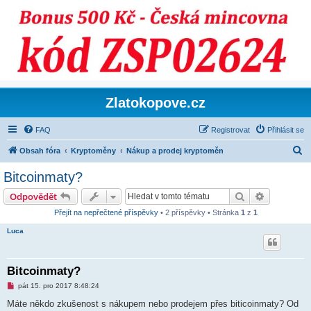
Zlatokopove.cz
FAQ
Registrovat
Přihlásit se
H
Obsah fóra
Kryptoměny
Nákup a prodej kryptoměn
l
Bitcoinmaty?
e
Hledat
Pokročilé 
Odpovědět
d
Přejít na nepřečtené příspěvky
• 2 příspěvky • Stránka
1
z
1
a
Luca
t
Bitcoinmaty?
N
pát 15. pro 2017 8:48:24
o
v
Máte někdo zkušenost s nákupem nebo prodejem přes biticoinmaty? Od
ý