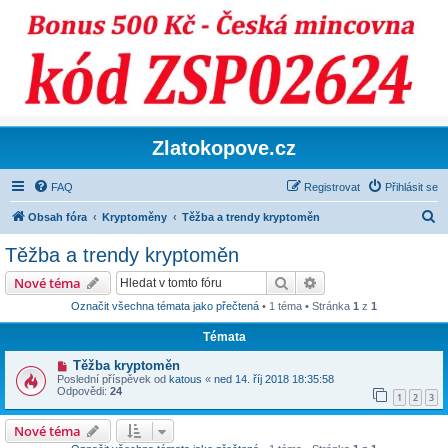
Zlatokopove.cz
FAQ
Registrovat
Přihlásit se
H
Obsah fóra
Kryptoměny
Těžba a trendy kryptoměn
l
Těžba a trendy kryptoměn
e
Hledat
Pokročilé hledání
Nové téma
d
Označit všechna témata jako přečtená
• 1 téma • Stránka
1
z
1
a
Témata
t
Těžba kryptoměn
Poslední příspěvek od
katous
«
ned 14. říj 2018 18:35:58
Odpovědi:
24
1
2
3
Nové téma