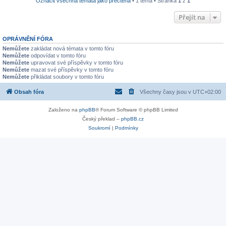
Označit všechna témata jako přečtená
• 1 téma • Stránka
1
z
1
Přejít na
OPRÁVNĚNÍ FÓRA
Nemůžete
zakládat nová témata v tomto fóru
Nemůžete
odpovídat v tomto fóru
Nemůžete
upravovat své příspěvky v tomto fóru
Nemůžete
mazat své příspěvky v tomto fóru
Nemůžete
přikládat soubory v tomto fóru
Obsah fóra
Všechny časy jsou v
UTC+02:00
Založeno na
phpBB
® Forum Software © phpBB Limited
Český překlad –
phpBB.cz
Soukromí
|
Podmínky